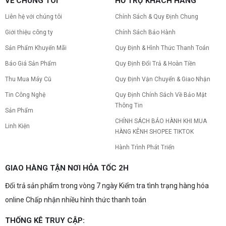
VỀ CHÚNG TÔI
HỖ TRỢ KHÁCH HÀNG
Liên hệ với chúng tôi
Chính Sách & Quy Định Chung
Giới thiệu công ty
Chính Sách Bảo Hành
Sản Phẩm Khuyến Mãi
Quy Định & Hình Thức Thanh Toán
Báo Giá Sản Phẩm
Quy Định Đổi Trả & Hoàn Tiền
Thu Mua Máy Cũ
Quy Định Vận Chuyển & Giao Nhận
Tin Công Nghệ
Quy Định Chính Sách Về Bảo Mật
Thông Tin
Sản Phẩm
CHÍNH SÁCH BẢO HÀNH KHI MUA
Linh Kiện
HÀNG KÊNH SHOPEE TIKTOK
Hành Trình Phát Triển
GIAO HÀNG TẬN NƠI HỎA TỐC 2H
Đổi trả sản phẩm trong vòng 7 ngày Kiểm tra tình trạng hàng hóa
online Chấp nhận nhiều hình thức thanh toán
THỐNG KÊ TRUY CẬP: