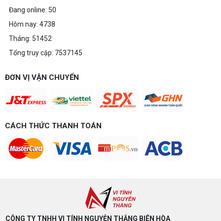
Đang online: 50
Hôm nay: 4738
Tháng: 51452
Tổng truy cập: 7537145
ĐƠN VỊ VẬN CHUYỂN
CÁCH THỨC THANH TOÁN
CÔNG TY TNHH VI TÍNH NGUYỄN THẮNG BIÊN HÒA​