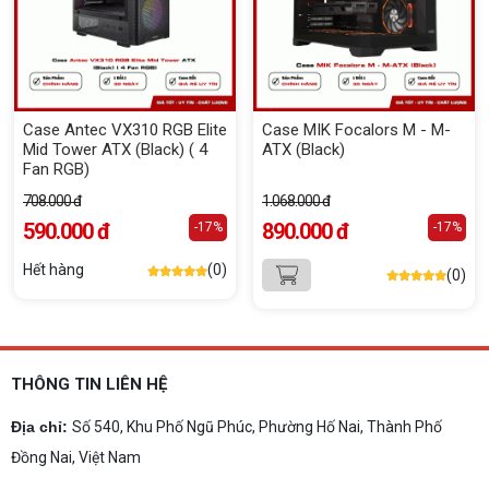
Case Antec VX310 RGB Elite
Case MIK Focalors M - M-
Mid Tower ATX (Black) ( 4
ATX (Black)
Fan RGB)
708.000 đ
1.068.000 đ
590.000 đ
890.000 đ
-17%
-17%
Hết hàng
(0)
(0)
THÔNG TIN LIÊN HỆ
Địa chỉ:
Số 540, Khu Phố Ngũ Phúc, Phường Hố Nai, Thành Phố
Đồng Nai, Việt Nam