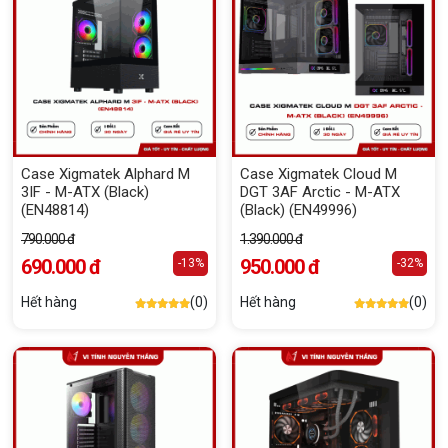
Case Xigmatek Alphard M
Case Xigmatek Cloud M
3IF - M-ATX (Black)
DGT 3AF Arctic - M-ATX
(EN48814)
(Black) (EN49996)
790.000 đ
1.390.000 đ
690.000 đ
950.000 đ
-13%
-32%
Hết hàng
(0)
Hết hàng
(0)