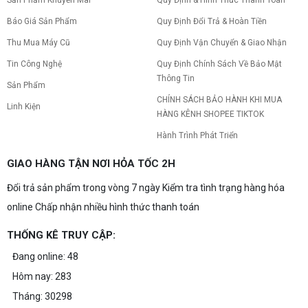
Sản Phẩm Khuyến Mãi
Quy Định & Hình Thức Thanh Toán
Báo Giá Sản Phẩm
Quy Định Đổi Trả & Hoàn Tiền
Thu Mua Máy Cũ
Quy Định Vận Chuyển & Giao Nhận
Tin Công Nghệ
Quy Định Chính Sách Về Bảo Mật
Thông Tin
Sản Phẩm
CHÍNH SÁCH BẢO HÀNH KHI MUA
Linh Kiện
HÀNG KÊNH SHOPEE TIKTOK
Hành Trình Phát Triển
GIAO HÀNG TẬN NƠI HỎA TỐC 2H
Đổi trả sản phẩm trong vòng 7 ngày Kiểm tra tình trạng hàng hóa
online Chấp nhận nhiều hình thức thanh toán
THỐNG KÊ TRUY CẬP:
Đang online: 48
Hôm nay: 283
Tháng: 30298