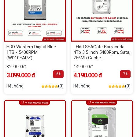
HDD Western Digital Blue
Hdd SEAGate Barracuda
1TB - 5400RPM
4Tb 3.5 Inch 5400Rpm, Sata,
(WD10EARZ)
256Mb Cache
(St4000Dm004)
3.290.000 đ
4.490.000 đ
3.099.000 đ
4.190.000 đ
-6%
-7%
Hết hàng
(0)
Hết hàng
(0)