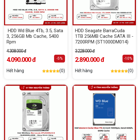
HDD Wd Blue 4Tb, 3.5, Sata
HDD Seagate BarraCuda
3, 256GB Mb Cache, 5400
1TB 256MB Cache SATA III -
Rpm
7200RPM (ST1000DM014)
4.308.000 đ
3.228.000 đ
4.090.000 đ
2.890.000 đ
-5%
-10%
Hết hàng
(0)
Hết hàng
(0)