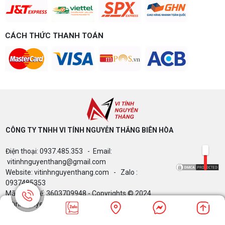
CÁCH THỨC THANH TOÁN
CÔNG TY TNHH VI TÍNH NGUYỄN THẮNG BIÊN HÒA​
Điện thoại: 0937.485.353 - Email:
vitinhnguyenthang@gmail.com
Website: vitinhnguyenthang.com - Zalo :
0937485353
Mã Số Thuế: 3603709948 - Copyrights © 2024
Vitinhnguyenthang.com. All Rights Reserved