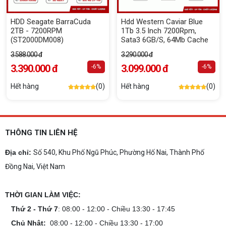
HDD Seagate BarraCuda
Hdd Western Caviar Blue
2TB - 7200RPM
1Tb 3.5 Inch 7200Rpm,
(ST2000DM008)
Sata3 6GB/S, 64Mb Cache
3.588.000 đ
3.290.000 đ
3.390.000 đ
3.099.000 đ
-6%
-6%
Hết hàng
(0)
Hết hàng
(0)
THÔNG TIN LIÊN HỆ
Địa chỉ:
Số 540, Khu Phố Ngũ Phúc, Phường Hố Nai, Thành Phố
Đồng Nai, Việt Nam
THỜI GIAN LÀM VIỆC:
Thứ 2 - Thứ 7
: 08:00 - 12:00 - Chiều 13:30 - 17:45
Chủ Nhật:
08:00 - 12:00 - Chiều 13:30 - 17:00