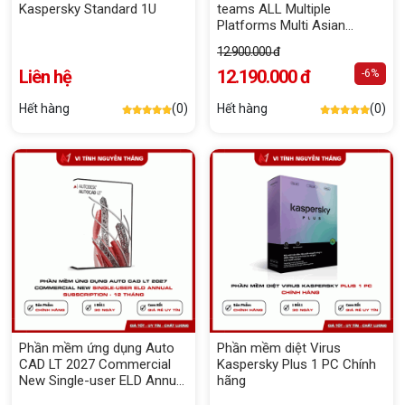
Kaspersky Standard 1U
teams ALL Multiple
Platforms Multi Asian
Languages Subscription
12.900.000 đ
New 12 months
Liên hệ
12.190.000 đ
-6%
Hết hàng
(0)
Hết hàng
(0)
Phần mềm ứng dụng Auto
Phần mềm diệt Virus
CAD LT 2027 Commercial
Kaspersky Plus 1 PC Chính
New Single-user ELD Annual
hãng
Subscription - 12 tháng