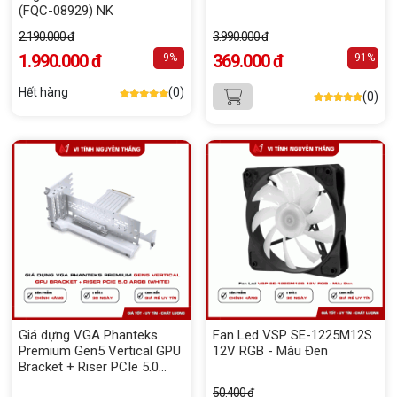
(FQC-08929) NK
2.190.000 đ
3.990.000 đ
1.990.000 đ
369.000 đ
-9%
-91%
Hết hàng
(0)
(0)
Giá dựng VGA Phanteks
Fan Led VSP SE-1225M12S
Premium Gen5 Vertical GPU
12V RGB - Màu Đen
Bracket + Riser PCIe 5.0
ARGB (White)
50.400 đ