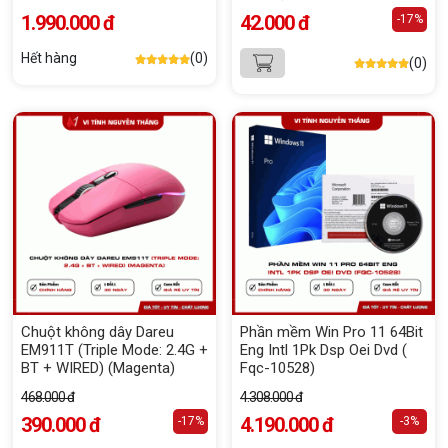
1.990.000 đ
42.000 đ
-17%
Hết hàng
(0)
(0)
Chuột không dây Dareu
Phần mềm Win Pro 11 64Bit
EM911T (Triple Mode: 2.4G +
Eng Intl 1Pk Dsp Oei Dvd (
BT + WIRED) (Magenta)
Fqc-10528)
468.000 đ
4.308.000 đ
390.000 đ
4.190.000 đ
-17%
-3%