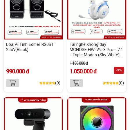
Loa Vi Tính Edifier R20BT
Tai nghe không dây
2.5W(Black)
MCHOSE HW-V9-3 Pro - 7.1
- Triple Modes (Sky White)
(Giữ lại Box để bảo hành)
1.150.000 đ
990.000 đ
1.050.000 đ
-9%
(0)
(0)