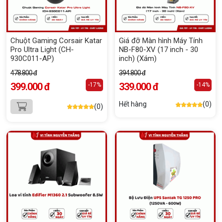
Chuột Gaming Corsair Katar
Giá đỡ Màn hình Máy Tính
Pro Ultra Light (CH-
NB-F80-XV (17 inch - 30
930C011-AP)
inch) (Xám)
478.800 đ
394.800 đ
399.000 đ
339.000 đ
-17%
-14%
Hết hàng
(0)
(0)