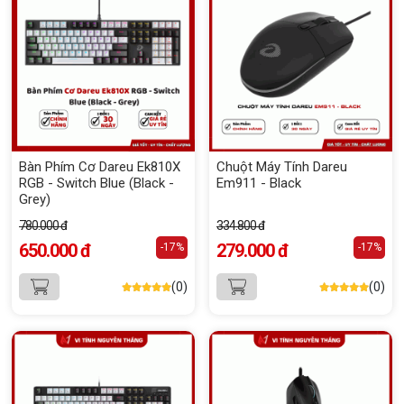
Bàn Phím Cơ Dareu Ek810X
Chuột Máy Tính Dareu
RGB - Switch Blue (Black -
Em911 - Black
Grey)
780.000 đ
334.800 đ
650.000 đ
279.000 đ
-17%
-17%
(0)
(0)