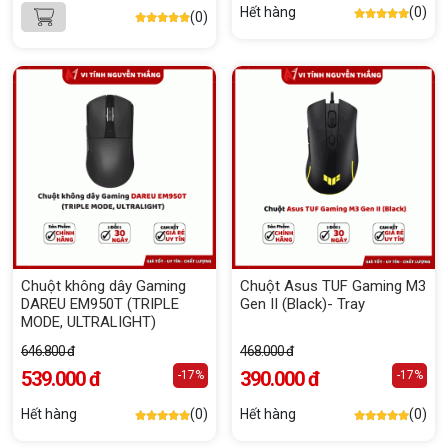
Hết hàng
(0)
(0)
Chuột không dây Gaming
Chuột Asus TUF Gaming M3
DAREU EM950T (TRIPLE
Gen II (Black)- Tray
MODE, ULTRALIGHT)
646.800 đ
468.000 đ
539.000 đ
390.000 đ
-17%
-17%
Hết hàng
(0)
Hết hàng
(0)