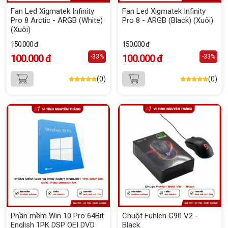
Fan Led Xigmatek Infinity
Fan Led Xigmatek Infinity
Pro 8 Arctic - ARGB (White)
Pro 8 - ARGB (Black) (Xuôi)
(Xuôi)
150.000 đ
150.000 đ
100.000 đ
100.000 đ
-33%
-33%
(0)
(0)
Phần mềm Win 10 Pro 64Bit
Chuột Fuhlen G90 V2 -
English 1PK DSP OEI DVD
Black