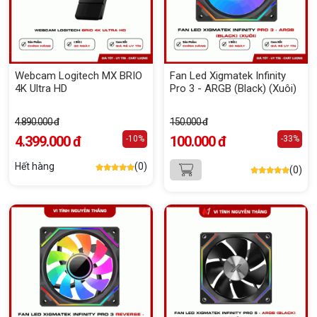
Webcam Logitech MX BRIO
Fan Led Xigmatek Infinity
4K Ultra HD
Pro 3 - ARGB (Black) (Xuôi)
4.890.000 đ
150.000 đ
4.399.000 đ
100.000 đ
-10%
-33%
Hết hàng
(0)
(0)