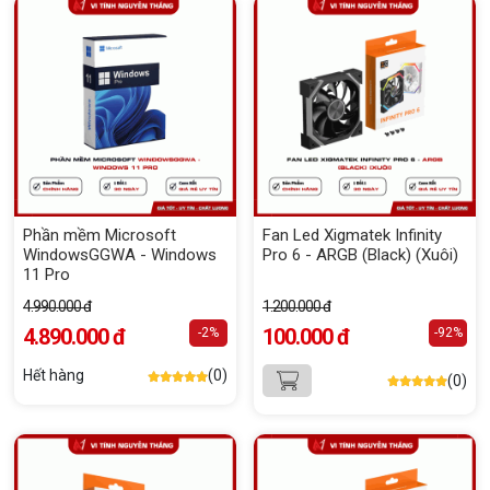
Phần mềm Microsoft
Fan Led Xigmatek Infinity
WindowsGGWA - Windows
Pro 6 - ARGB (Black) (Xuôi)
11 Pro
4.990.000 đ
1.200.000 đ
4.890.000 đ
100.000 đ
-2%
-92%
Hết hàng
(0)
(0)