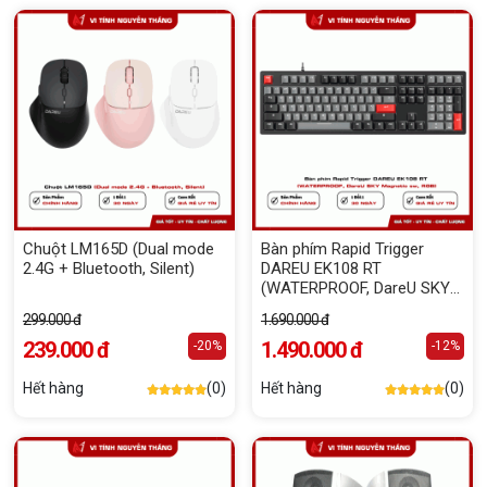
Chuột LM165D (Dual mode
Bàn phím Rapid Trigger
2.4G + Bluetooth, Silent)
DAREU EK108 RT
(WATERPROOF, DareU SKY
Magnetic sw, RGB)
299.000 đ
1.690.000 đ
239.000 đ
1.490.000 đ
-20%
-12%
Hết hàng
(0)
Hết hàng
(0)