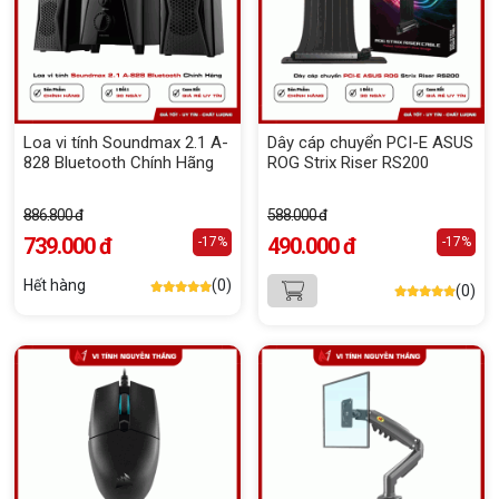
Loa vi tính Soundmax 2.1 A-
Dây cáp chuyển PCI-E ASUS
828 Bluetooth Chính Hãng
ROG Strix Riser RS200
886.800 đ
588.000 đ
739.000 đ
490.000 đ
-17%
-17%
Hết hàng
(0)
(0)