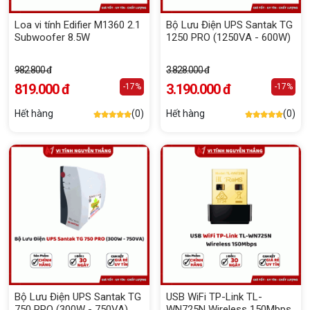
Loa vi tính Edifier M1360 2.1
Bộ Lưu Điện UPS Santak TG
Subwoofer 8.5W
1250 PRO (1250VA - 600W)
982.800 đ
3.828.000 đ
819.000 đ
3.190.000 đ
-17%
-17%
Hết hàng
(0)
Hết hàng
(0)
Bộ Lưu Điện UPS Santak TG
USB WiFi TP-Link TL-
750 PRO (300W - 750VA)
WN725N Wireless 150Mbps