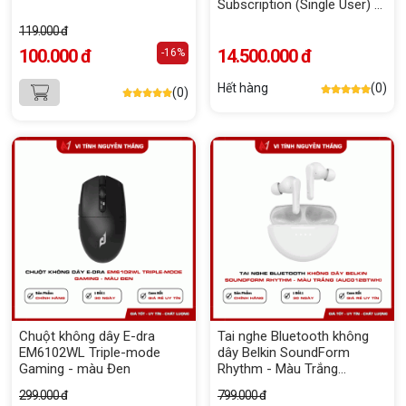
Subscription (Single User) -
365 ngày
119.000 đ
100.000 đ
14.500.000 đ
-16%
Hết hàng
(0)
(0)
Chuột không dây E-dra
Tai nghe Bluetooth không
EM6102WL Triple-mode
dây Belkin SoundForm
Gaming - màu Đen
Rhythm - Màu Trắng
(AUC012BTWH)
299.000 đ
799.000 đ