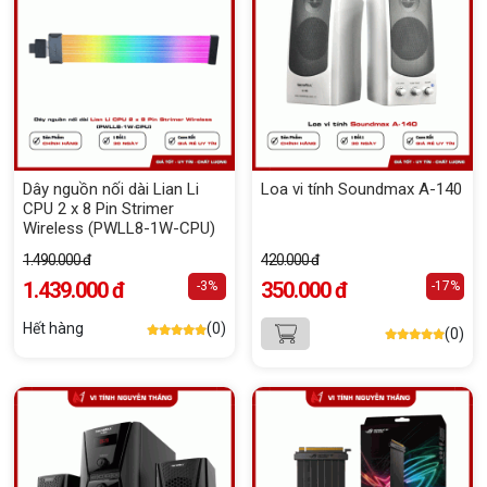
Dây nguồn nối dài Lian Li
Loa vi tính Soundmax A-140
CPU 2 x 8 Pin Strimer
Wireless (PWLL8-1W-CPU)
1.490.000 đ
420.000 đ
1.439.000 đ
350.000 đ
-3%
-17%
Hết hàng
(0)
(0)