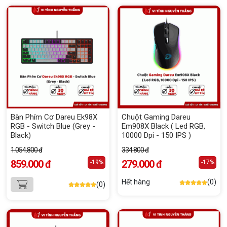
Bàn Phím Cơ Dareu Ek98X
Chuột Gaming Dareu
RGB - Switch Blue (Grey -
Em908X Black ( Led RGB,
Black)
10000 Dpi - 150 IPS )
1.054.800 đ
334.800 đ
859.000 đ
279.000 đ
-19%
-17%
Hết hàng
(0)
(0)