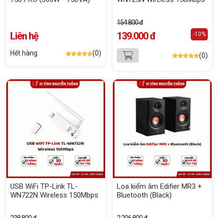
154.800 đ
Liên hệ
139.000 đ
-10%
Hết hàng
(0)
(0)
USB WiFi TP-Link TL-
Loa kiểm âm Edifier MR3 +
WN722N Wireless 150Mbps
Bluetooth (Black)