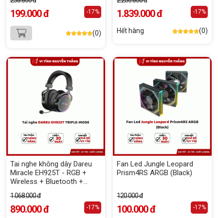
238.800 đ
2.206.800 đ
199.000 đ
1.839.000 đ
-17%
-17%
Hết hàng
(0)
(0)
Tai nghe không dây Dareu
Fan Led Jungle Leopard
Miracle EH925T - RGB +
Prism4RS ARGB (Black)
Wireless + Bluetooth +
Triple Mode (Black)
1.068.000 đ
120.000 đ
890.000 đ
100.000 đ
-17%
-17%