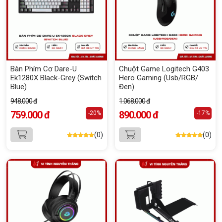
Bàn Phím Cơ Dare-U
Chuột Game Logitech G403
Ek1280X Black-Grey (Switch
Hero Gaming (Usb/RGB/
Blue)
Đen)
948.000 đ
1.068.000 đ
759.000 đ
890.000 đ
-20%
-17%
(0)
(0)