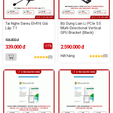
Tai Nghe Dareu Eh416 Giả
Bộ Dựng Lian Li PCIe 5.0
Lập 7.1
Multi-Directional Vertical
GPU Bracket (Black)
406.800 đ
339.000 đ
2.590.000 đ
-17%
Hết hàng
(0)
(0)