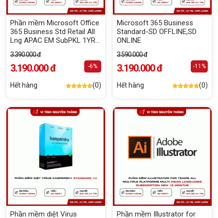
Phần mềm Microsoft Office
Microsoft 365 Business
365 Business Std Retail All
Standard-SD OFFLINE,SD
Lng APAC EM SubPKL 1YR
ONLINE
Onln DwnLd NR KLQ-00209
3.390.000 đ
3.590.000 đ
3.190.000 đ
3.190.000 đ
-6%
-11%
Hết hàng
(0)
Hết hàng
(0)
Phần mềm diệt Virus
Phần mềm Illustrator for