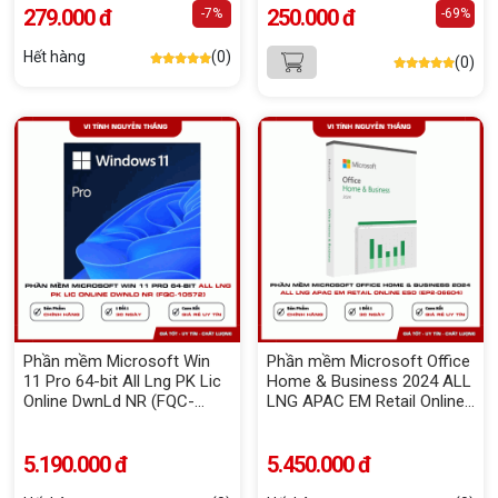
279.000 đ
250.000 đ
-7%
-69%
Hết hàng
(0)
(0)
Phần mềm Microsoft Win
Phần mềm Microsoft Office
11 Pro 64-bit All Lng PK Lic
Home & Business 2024 ALL
Online DwnLd NR (FQC-
LNG APAC EM Retail Online
10572)
ESD (EP2-06604)
5.190.000 đ
5.450.000 đ