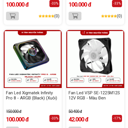
100.000 đ
100.000 đ
-33%
-33%
(0)
(0)
Fan Led Xigmatek Infinity
Fan Led VSP SE-1225M12S
Pro 8 - ARGB (Black) (Xuôi)
12V RGB - Màu Đen
150.000 đ
50.400 đ
100.000 đ
42.000 đ
-33%
-17%