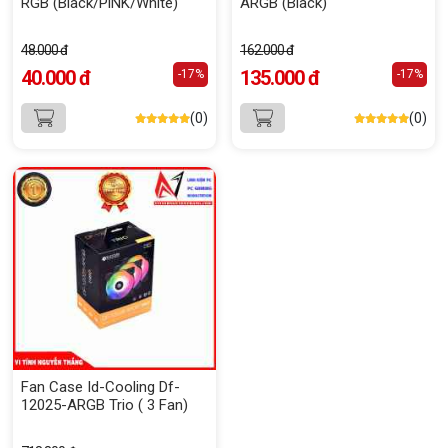
RGB (Black/PiNK/White)
ARGB (Black)
48.000 đ
162.000 đ
40.000 đ
135.000 đ
-17%
-17%
(0)
(0)
Fan Case Id-Cooling Df-
12025-ARGB Trio ( 3 Fan)