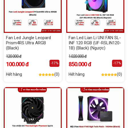
Fan Led Jungle Leopard
Fan Led Lian Li UNI FAN SL-
Prism4RS Ultra ARGB
INF 120 RGB (UF-RSLIN120-
(Black)
1B) (Black) (Ngược)
120.000 đ
1.020.000 đ
100.000 đ
850.000 đ
-17%
-17%
Hết hàng
(0)
Hết hàng
(0)