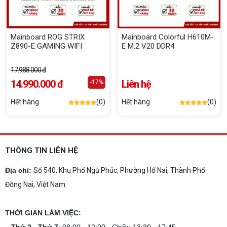
Mainboard ROG STRIX
Mainboard Colorful H610M-
Z890-E GAMING WIFI
E M.2 V20 DDR4
17.988.000 đ
14.990.000 đ
Liên hệ
-17%
Hết hàng
(0)
Hết hàng
(0)
THÔNG TIN LIÊN HỆ
Địa chỉ:
Số 540, Khu Phố Ngũ Phúc, Phường Hố Nai, Thành Phố
Đồng Nai, Việt Nam
THỜI GIAN LÀM VIỆC: