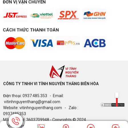
ĐƠN VỊ VẬN CHUYỂN
CÁCH THỨC THANH TOÁN
CÔNG TY TNHH VI TÍNH NGUYỄN THẮNG BIÊN HÒA​
Điện thoại: 0937.485.353 - Email:
vitinhnguyenthang@gmail.com
Website: vitinhnguyenthang.com - Zalo :
0937485353
Mã Số Thuế: 3603709948 - Copyrights © 2024
Vitinhnguyenthang.com. All Rights Reserved