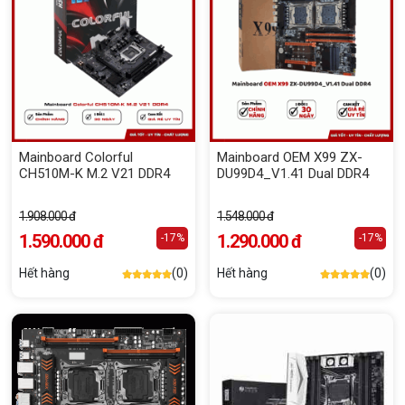
Mainboard Colorful
Mainboard OEM X99 ZX-
CH510M-K M.2 V21 DDR4
DU99D4_V1.41 Dual DDR4
1.908.000 đ
1.548.000 đ
1.590.000 đ
1.290.000 đ
-17%
-17%
Hết hàng
(0)
Hết hàng
(0)