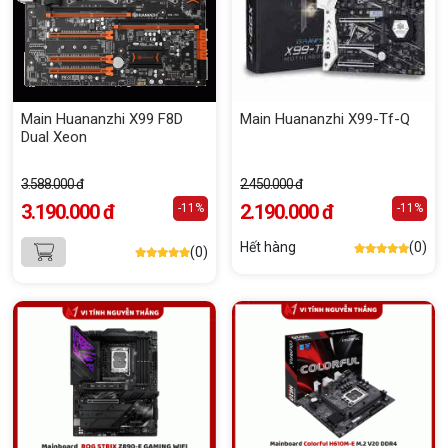
Main Huananzhi X99 F8D
Main Huananzhi X99-Tf-Q
Dual Xeon
3.588.000 đ
2.450.000 đ
3.190.000 đ
2.190.000 đ
-11%
-11%
Hết hàng
(0)
(0)