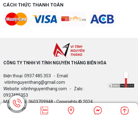
CÁCH THỨC THANH TOÁN
CÔNG TY TNHH VI TÍNH NGUYỄN THẮNG BIÊN HÒA​
Điện thoại: 0937.485.353 - Email:
vitinhnguyenthang@gmail.com
Website: vitinhnguyenthang.com - Zalo :
0937485353
Mã Số Thuế: 3603709948 - Copyrights © 2024
Vitinhnguyenthang.com. All Rights Reserved