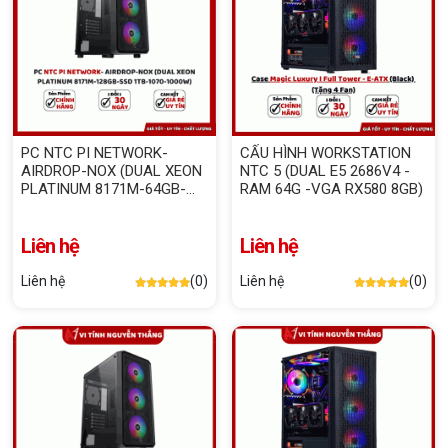
PC NTC PI NETWORK-
CẤU HÌNH WORKSTATION
AIRDROP-NOX (DUAL XEON
NTC 5 (DUAL E5 2686V4 -
PLATINUM 8171M-64GB-
RAM 64G -VGA RX580 8GB)
SSD 1TB-1070-1000W)
Liên hệ
Liên hệ
Liên hệ
(0)
Liên hệ
(0)