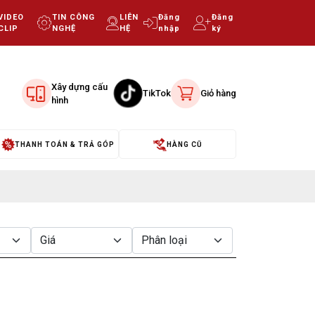
VIDEO
TIN CÔNG
LIÊN
Đăng
Đăng
CLIP
NGHỆ
HỆ
nhập
ký
Xây dựng cấu
TikTok
Giỏ hàng
hình
THANH TOÁN & TRẢ GÓP
HÀNG CŨ