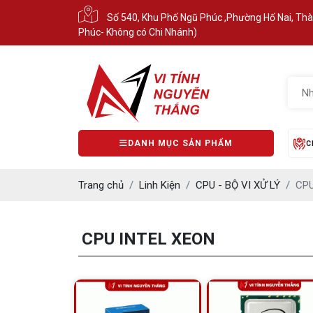
Số 540, Khu Phố Ngũ Phúc ,Phường Hố Nai, Th
Phúc- Không có Chi Nhánh)
DANH MỤC SẢN PHẨM
C
Trang chủ
Linh Kiện
CPU - BỘ VI XỬ LÝ
CPU
CPU INTEL XEON