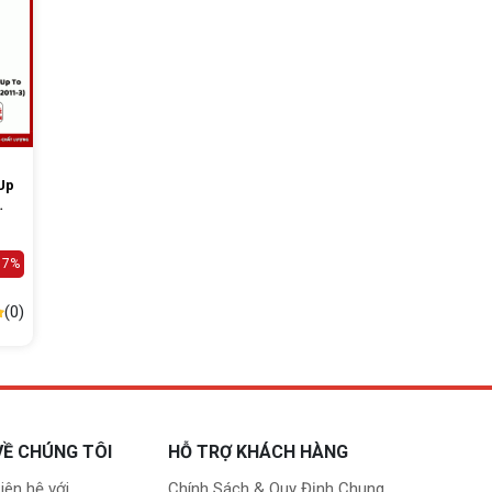
Up
Ga
17%
(0)
VỀ CHÚNG TÔI
HỖ TRỢ KHÁCH HÀNG
iên hệ với
Chính Sách & Quy Định Chung