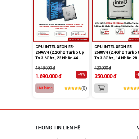
CPU INTEL XEON E5-
CPU INTEL XEON E5
2696V4 (2.2Ghz Turbo Up
2680V4 (2.4Ghz Turbo 
To 3.6Ghz, 22 Nhân 44
To 3.3Ghz, 14 Nhân 28
Luồng, 55Mb Cache, LGa
Luồng, 35Mb Cache, L
1.548.000 đ
420.000 đ
2011-3)
2011-3)
--9%
-
1.690.000 đ
350.000 đ
(0)
Hết hàng
THÔNG TIN LIÊN HỆ
L