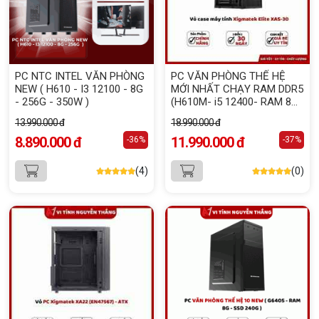
PC NTC INTEL VĂN PHÒNG
PC VĂN PHÒNG THẾ HỆ
NEW ( H610 - I3 12100 - 8G
MỚI NHẤT CHẠY RAM DDR5
- 256G - 350W )
(H610M- i5 12400- RAM 8G
DDR5 - SSD 256G- 500W-
13.990.000 đ
18.990.000 đ
XAS30)
8.890.000 đ
11.990.000 đ
-36%
-37%
(4)
(0)