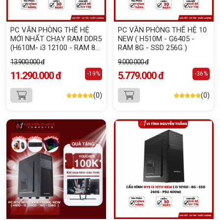
PC VĂN PHÒNG THẾ HỆ
PC VĂN PHÒNG THẾ HỆ 10
MỚI NHẤT CHẠY RAM DDR5
NEW ( H510M - G6405 -
(H610M- i3 12100 - RAM 8G
RAM 8G - SSD 256G )
DDR5 - SSD 256G- 500W-
13.900.000 đ
9.000.000 đ
XAS30)
11.290.000 đ
5.779.000 đ
-19%
-36%
(0)
(0)