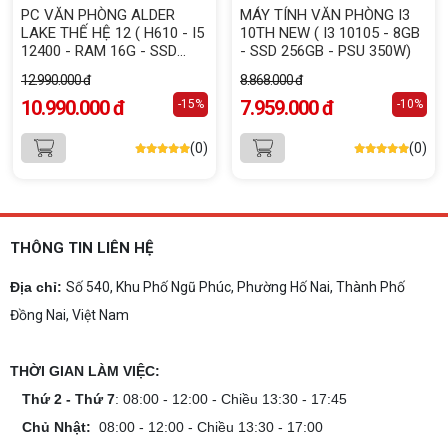
PC VĂN PHÒNG ALDER
MÁY TÍNH VĂN PHÒNG I3
LAKE THẾ HỆ 12 ( H610 - I5
10TH NEW ( I3 10105 - 8GB
12400 - RAM 16G - SSD
- SSD 256GB - PSU 350W)
256G )
12.990.000 đ
8.868.000 đ
10.990.000 đ
7.959.000 đ
-15%
-10%
(0)
(0)
THÔNG TIN LIÊN HỆ
Địa chỉ:
Số 540, Khu Phố Ngũ Phúc, Phường Hố Nai, Thành Phố
Đồng Nai, Việt Nam
THỜI GIAN LÀM VIỆC:
Thứ 2 - Thứ 7
: 08:00 - 12:00 - Chiều 13:30 - 17:45
Chủ Nhật:
08:00 - 12:00 - Chiều 13:30 - 17:00