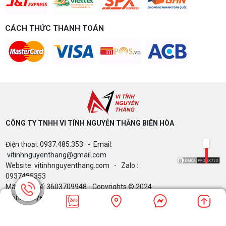
CÁCH THỨC THANH TOÁN
CÔNG TY TNHH VI TÍNH NGUYỄN THẮNG BIÊN HÒA​
Điện thoại: 0937.485.353 - Email:
vitinhnguyenthang@gmail.com
Website: vitinhnguyenthang.com - Zalo :
0937485353
Mã Số Thuế: 3603709948 - Copyrights © 2024
Vitinhnguyenthang.com. All Rights Reserved