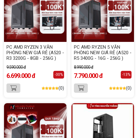
PC AMD RYZEN 3 VĂN
PC AMD RYZEN 5 VĂN
PHÒNG NEW GIÁ RẺ (A520 -
PHÒNG NEW GIÁ RẺ (A520 -
R3 3200G - 8GB - 256G )
R5 3400G - 16G - 256G )
9.590.000 đ
8.990.000 đ
6.699.000 đ
7.790.000 đ
-30%
-13%
(0)
(0)