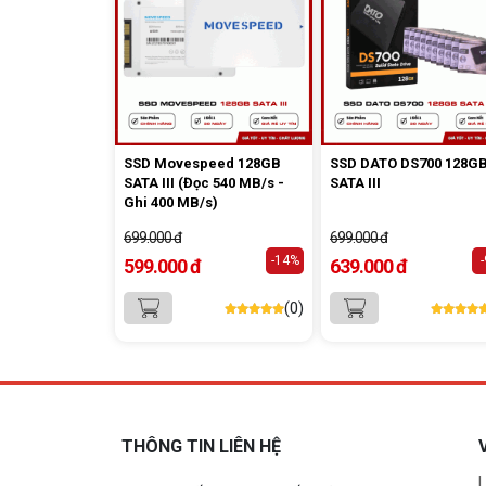
SSD Movespeed 128GB
SSD DATO DS700 128G
SATA III (Đọc 540 MB/s -
SATA III
Ghi 400 MB/s)
699.000 đ
699.000 đ
-14%
599.000 đ
639.000 đ
(0)
THÔNG TIN LIÊN HỆ
L