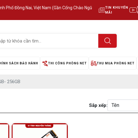
ành Phố Đồng Nai, Việt Nam (Gần Cổng Chào Ngũ
TIN KHUYẾN
MÃI
HÍNH SÁCH BẢO HÀNH
THI CÔNG PHÒNG NET
THU MUA PHÒNG NET
GB- 256GB
Sắp xếp: