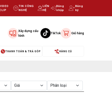
VIDEO
TIN CÔNG
LIÊN
Đăng
Đăng
CLIP
NGHỆ
HỆ
nhập
ký
Xây dựng cấu
TikTok
Giỏ hàng
hình
THANH TOÁN & TRẢ GÓP
HÀNG CŨ