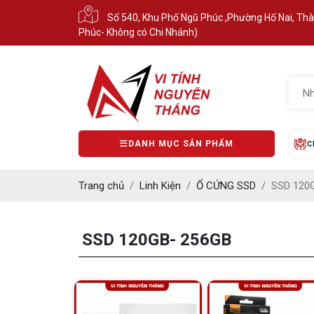
Số 540, Khu Phố Ngũ Phúc ,Phường Hố Nai, Th
Phúc- Không có Chi Nhánh)
DANH MỤC SẢN PHẨM
C
Trang chủ
Linh Kiện
Ổ CỨNG SSD
SSD 120
SSD 120GB- 256GB