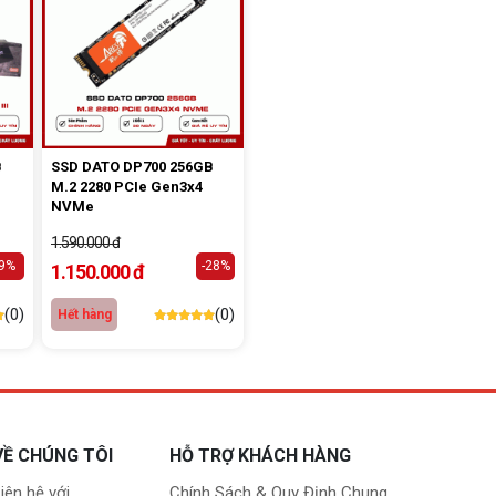
B
SSD DATO DP700 256GB
M.2 2280 PCIe Gen3x4
NVMe
1.590.000 đ
-9%
-28%
1.150.000 đ
(0)
(0)
Hết hàng
VỀ CHÚNG TÔI
HỖ TRỢ KHÁCH HÀNG
iên hệ với
Chính Sách & Quy Định Chung