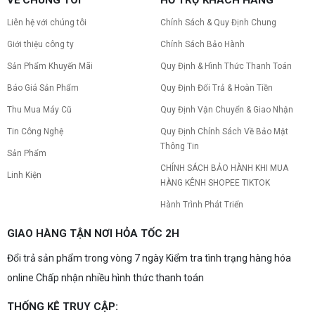
VỀ CHÚNG TÔI
HỖ TRỢ KHÁCH HÀNG
Liên hệ với chúng tôi
Chính Sách & Quy Định Chung
Giới thiệu công ty
Chính Sách Bảo Hành
Sản Phẩm Khuyến Mãi
Quy Định & Hình Thức Thanh Toán
Báo Giá Sản Phẩm
Quy Định Đổi Trả & Hoàn Tiền
Thu Mua Máy Cũ
Quy Định Vận Chuyển & Giao Nhận
Tin Công Nghệ
Quy Định Chính Sách Về Bảo Mật
Thông Tin
Sản Phẩm
CHÍNH SÁCH BẢO HÀNH KHI MUA
Linh Kiện
HÀNG KÊNH SHOPEE TIKTOK
Hành Trình Phát Triển
GIAO HÀNG TẬN NƠI HỎA TỐC 2H
Đổi trả sản phẩm trong vòng 7 ngày Kiểm tra tình trạng hàng hóa
online Chấp nhận nhiều hình thức thanh toán
THỐNG KÊ TRUY CẬP: