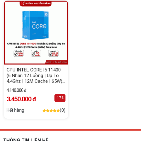
CPU INTEL CORE I5 11400
(6 Nhân 12 Luồng | Up To
4.4Ghz | 12M Cache | 65W)
Tray New
4.140.000 đ
3.450.000 đ
-17%
Hết hàng
(0)
THÔNG TIN LIÊN HỆ