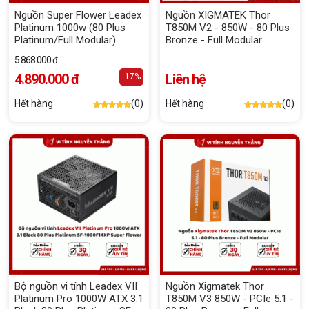
Nguồn Super Flower Leadex
Nguồn XIGMATEK Thor
Platinum 1000w (80 Plus
T850M V2 - 850W - 80 Plus
Platinum/Full Modular)
Bronze - Full Modular
(En41754)
5.868.000 đ
4.890.000 đ
Liên hệ
-17%
Hết hàng
(0)
Hết hàng
(0)
Bộ nguồn vi tính Leadex VII
Nguồn Xigmatek Thor
Platinum Pro 1000W ATX 3.1
T850M V3 850W - PCIe 5.1 -