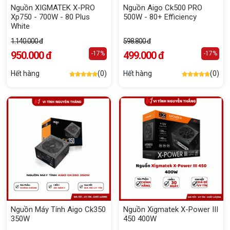
Nguồn XIGMATEK X-PRO
Nguồn Aigo Ck500 PRO
Xp750 - 700W - 80 Plus
500W - 80+ Efficiency
White
1.140.000 đ
598.800 đ
950.000 đ
499.000 đ
-17%
-17%
Hết hàng
(0)
Hết hàng
(0)
Nguồn Máy Tính Aigo Ck350
Nguồn Xigmatek X-Power III
350W
450 400W