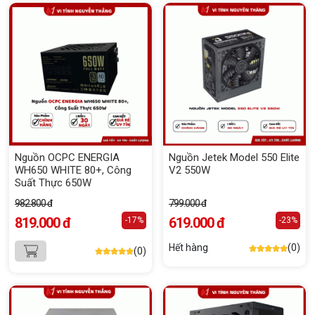
Nguồn OCPC ENERGIA
Nguồn Jetek Model 550 Elite
WH650 WHITE 80+, Công
V2 550W
Suất Thực 650W
982.800 đ
799.000 đ
819.000 đ
619.000 đ
-17%
-23%
Hết hàng
(0)
(0)