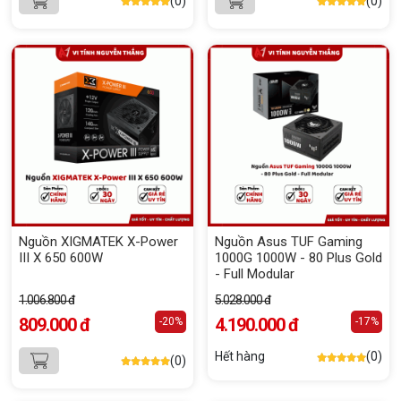
(0)
(0)
Nguồn XIGMATEK X-Power
Nguồn Asus TUF Gaming
III X 650 600W
1000G 1000W - 80 Plus Gold
- Full Modular
1.006.800 đ
5.028.000 đ
809.000 đ
4.190.000 đ
-20%
-17%
Hết hàng
(0)
(0)