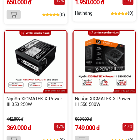
650.000 đ
1.950.000 đ
-17%
-17%
Hết hàng
(0)
(0)
Nguồn XIGMATEK X-Power
Nguồn XIGMATEK X-Power
III 350 250W
III 550 500W
442.800 đ
898.800 đ
369.000 đ
749.000 đ
-17%
-17%