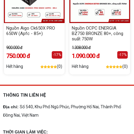
Nguồn Aigo Ck650X PRO
Nguồn OCPC ENERGIA
650W (Apfc - 85+)
BZ750 BRONZE 80+, công
suất 750W
900.000 đ
1.308.000 đ
750.000 đ
1.090.000 đ
-17%
-17%
Hết hàng
(0)
Hết hàng
(0)
THÔNG TIN LIÊN HỆ
Địa chỉ:
Số 540, Khu Phố Ngũ Phúc, Phường Hố Nai, Thành Phố
Đồng Nai, Việt Nam
THỜI GIAN LÀM VIỆC: