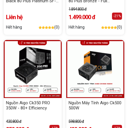
Black 80 Plus Platinum SF-
80 Plus Bronze - Full
1000F14XP Super Flower
Modular
1.894.800 đ
Liên hệ
1.499.000 đ
-21%
Hết hàng
(0)
Hết hàng
(0)
Nguồn Aigo Ck350 PRO
Nguồn Máy Tính Aigo Ck500
350W - 80+ Efficiency
500W
430.800 đ
598.800 đ