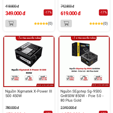
418.800 đ
742.800 đ
349.000 đ
619.000 đ
-17%
-17%
(0)
(0)
Nguồn Xigmatek X-Power III
Nguồn SEgotep Sg-950G
500 450W
Gn850W 850W - Pcie 5.0 -
80 Plus Gold
780.000 đ
2.340.000 đ