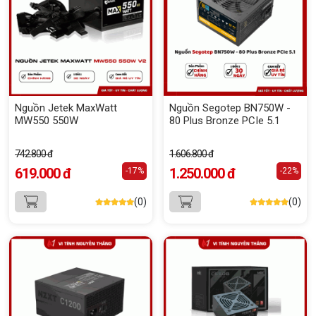
Nguồn Jetek MaxWatt
Nguồn Segotep BN750W -
MW550 550W
80 Plus Bronze PCIe 5.1
742.800 đ
1.606.800 đ
619.000 đ
1.250.000 đ
-17%
-22%
(0)
(0)