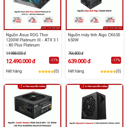
Nguồn Asus ROG Thor
Nguồn máy tính Aigo CK650
1200W Platinum III - ATX 3.1
650W
- 80 Plus Platinum
14.988.000 đ
766.800 đ
12.490.000 đ
639.000 đ
-17%
-17%
Hết hàng
(0)
Hết hàng
(0)