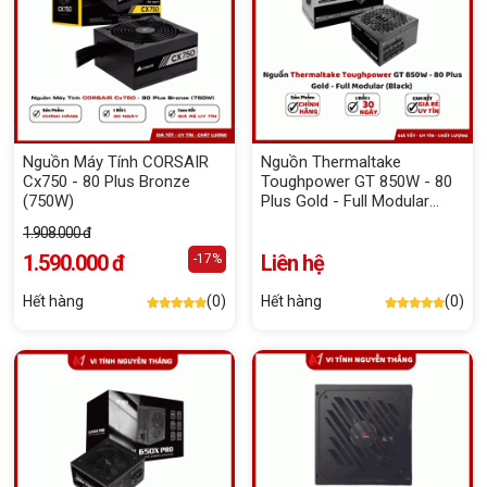
Nguồn Máy Tính CORSAIR
Nguồn Thermaltake
Cx750 - 80 Plus Bronze
Toughpower GT 850W - 80
(750W)
Plus Gold - Full Modular
(Black)
1.908.000 đ
1.590.000 đ
Liên hệ
-17%
Hết hàng
(0)
Hết hàng
(0)