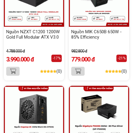
Nguồn NZXT C1200 1200W
Nguồn MIK C650B 650W -
Gold Full Modular ATX V3.0
85% Efficiency
4.788.000 đ
982.800 đ
3.990.000 đ
779.000 đ
-17%
-21%
(0)
(0)