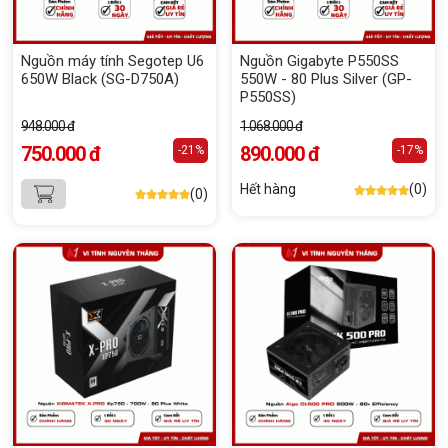
Nguồn máy tính Segotep U6
Nguồn Gigabyte P550SS
650W Black (SG-D750A)
550W - 80 Plus Silver (GP-
P550SS)
948.000 đ
1.068.000 đ
750.000 đ
890.000 đ
-21%
-17%
Hết hàng
(0)
(0)