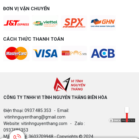
ĐƠN VỊ VẬN CHUYỂN
CÁCH THỨC THANH TOÁN
CÔNG TY TNHH VI TÍNH NGUYỄN THẮNG BIÊN HÒA​
Điện thoại: 0937.485.353 - Email:
vitinhnguyenthang@gmail.com
Website: vitinhnguyenthang.com - Zalo :
0937485353
Mã Số Thuế: 3603709948 - Copyrights © 2024