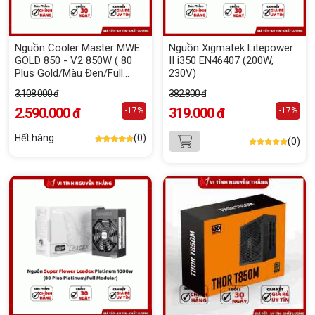
Nguồn Cooler Master MWE
Nguồn Xigmatek Litepower
GOLD 850 - V2 850W ( 80
II i350 EN46407 (200W,
Plus Gold/Màu Đen/Full
230V)
Modular)
3.108.000 đ
382.800 đ
2.590.000 đ
319.000 đ
-17%
-17%
Hết hàng
(0)
(0)