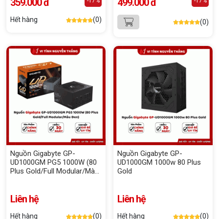
359.000 đ
499.000 đ
-17%
-17%
Hết hàng
(0)
(0)
Nguồn Gigabyte GP-
Nguồn Gigabyte GP-
UD1000GM PG5 1000W (80
UD1000GM 1000w 80 Plus
Plus Gold/Full Modular/Màu
Gold
Đen)
Liên hệ
Liên hệ
Hết hàng
(0)
Hết hàng
(0)