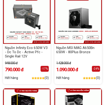
Nguồn Infinity Eco 650W V3
Nguồn MSI MAG A650Bn
- Dc To Dc - Active Pfc -
650W - 80Plus Bronze
Single Rail 12V
948.000 đ
1.428.000 đ
790.000 đ
1.090.000 đ
-17%
-24%
Hết hàng
(0)
Hết hàng
(0)