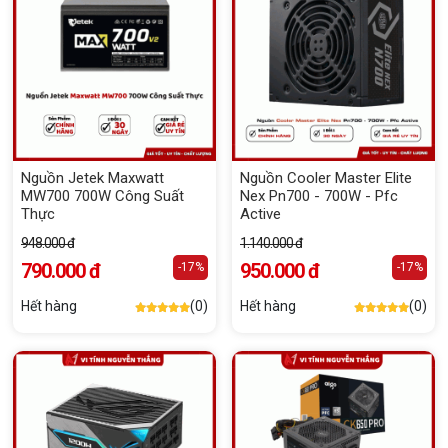
Nguồn Jetek Maxwatt
Nguồn Cooler Master Elite
MW700 700W Công Suất
Nex Pn700 - 700W - Pfc
Thực
Active
948.000 đ
1.140.000 đ
790.000 đ
950.000 đ
-17%
-17%
Hết hàng
(0)
Hết hàng
(0)