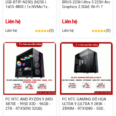
(GB-BTIP-N250) (N250 |
BRU5-225H Ultra 5 225H Arc
1xD5-4800 | 1x NVMe/1x
Graphics 2.5GbE Wi-Fi 7
Sata | 1xHDMI | WiFi |
Bluetooth | 1xLAN | VESA |
NoOS | ĐEN)
Liên hệ
Liên hệ
Liên hệ
(0)
Liên hệ
(0)
PC NTC AMD RYZEN 9 (MSI
PC NTC GAMING ĐỒ HỌA
X870E - 9950 X3D - 96GB -
ULTRA 9 (ULTRA 9 285K -
2TB - RTX5090 32GB)
Z890M - RTX5080 - SSD
2TB - RAM 64GB)