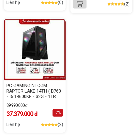
Liên hệ
(0)
(2)
PC GAMING NTCGM
RAPTOR LAKE 14TH ( B760
- I5 14600KF - 32G - 1TB
NVME - RTX 5060 TI 16G )
39.990.000 đ
37.379.000 đ
-7%
Liên hệ
(2)