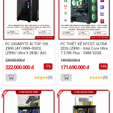
PC GIGABYTE AI TOP 100
PC THIẾT KẾ NTCDT ULTRA
Z890 (AT1I9N9-0005)
2026 (Z890 - Intel Core Ultra
(Z890/ Ultra 9 285K/ AIO
7 270K Plus - RAM 32GB
360/ 128GB (32GBx4) DDR5/
DDR5 - SSD NVMe 1000GB -
239.000.000 đ
199.000.000 đ
SSD Gen4 2TB/ SSD Gen4
GeForce RTX 5090 32GB )
320GB/ RTX 5090 32GB/
222.000.000 đ
171.690.000 đ
-7%
-14%
PSU 1600W 80 Plus
Platinum/ WF7/ BT/ Black)
(0)
(0)