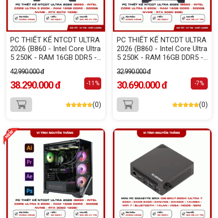
PC THIẾT KẾ NTCDT ULTRA
PC THIẾT KẾ NTCDT ULTRA
2026 (B860 - Intel Core Ultra
2026 (B860 - Intel Core Ultra
5 250K - RAM 16GB DDR5 -
5 250K - RAM 16GB DDR5 -
500GB NVMe - RTX 5070
500GB NVMe - RTX 5060
42.990.000 đ
32.990.000 đ
12GB)
8GB)
38.290.000 đ
30.690.000 đ
-11%
-7%
(0)
(0)