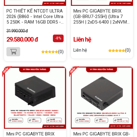
PC THIẾT KẾ NTCDT ULTRA
Mini PC GIGABYTE BRIX
2026 (B860 - Intel Core Ultra
(GB-BRU7-255H) (Ultra 7
5 250K - RAM 16GB DDR5 -
255H | 2xD5-6400 | 2xNVMe
500GB NVMe - RTX 3060
| 2xHDMI | 1xUSB4 | WIFI 7 |
31.990.000 đ
12GB)
Bluetooth | 1xLAN | VESA |
29.580.000 đ
NoOS | Đen)
Liên hệ
-8%
Liên hệ
(0)
(0)
Mini PC GIGABYTE BRIX
Mini PC GIGABYTE BRIX GB-