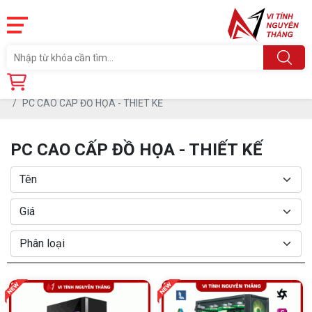
Trang chủ
Sản phẩm
MÁY TÍNH NEW
PC CAO CẤP ĐỒ HỌA - THIẾT KẾ
PC CAO CẤP ĐỒ HỌA - THIẾT KẾ