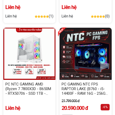
Liên hệ
Liên hệ
Liên hệ
(1)
Liên hệ
(0)
PC NTC GAMING AMD
PC GAMING NTC FPS
(Ryzen 7 7800X3D - B650M
RAPTOR LAKE (B760 - i5-
- RTX5070ti - SSD 1TB -
14400F - RAM 16G - 256G
RAM 32GB)
NVME - VGA RTX 5060 8GB)
21.799.000 đ
Liên hệ
20.590.000 đ
-6%