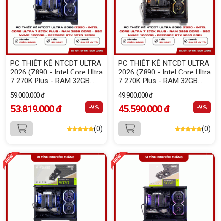
PC THIẾT KẾ NTCDT ULTRA
PC THIẾT KẾ NTCDT ULTRA
2026 (Z890 - Intel Core Ultra
2026 (Z890 - Intel Core Ultra
7 270K Plus - RAM 32GB
7 270K Plus - RAM 32GB
DDR5 - SSD NVMe 1000GB -
DDR5 - SSD NVMe 1000GB -
59.000.000 đ
49.900.000 đ
GeForce RTX 5070 12GB)
GeForce RTX 5060 8GB)
53.819.000 đ
45.590.000 đ
-9%
-9%
(0)
(0)