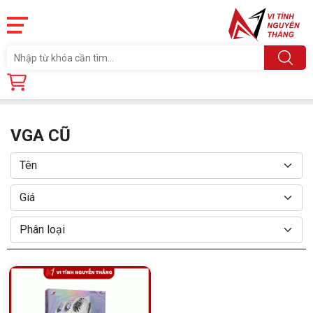
Trang chủ
Linh Kiện
CARD MÀN HÌNH
VGA CŨ
VGA CŨ