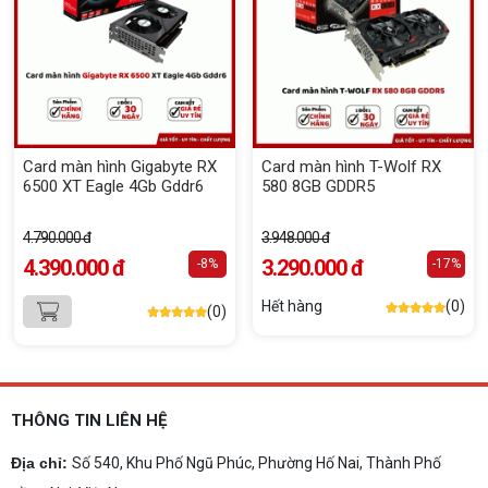
Card màn hình Gigabyte RX
Card màn hình T-Wolf RX
6500 XT Eagle 4Gb Gddr6
580 8GB GDDR5
4.790.000 đ
3.948.000 đ
4.390.000 đ
3.290.000 đ
-8%
-17%
Hết hàng
(0)
(0)
THÔNG TIN LIÊN HỆ
Địa chỉ:
Số 540, Khu Phố Ngũ Phúc, Phường Hố Nai, Thành Phố