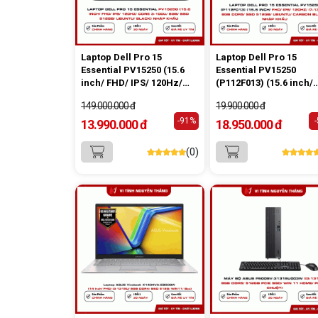
Laptop Dell Pro 15
Laptop Dell Pro 15
Essential PV15250 (15.6
Essential PV15250
inch/ FHD/ IPS/ 120Hz/
(P112F013) (15.6 inch/
Core 3-100U/ 8GB/ SSD
FHD/ IPS/ 120Hz/ i7-
149.000.000 đ
19.900.000 đ
512GB/ Ubuntu/ Black)
1355U/ 8GB DDR5/ SSD
Nhập Khẩu
-91%
512GB/ Ubuntu/ Carbo
13.990.000 đ
18.950.000 đ
Black) Nhập Khẩu
(0)