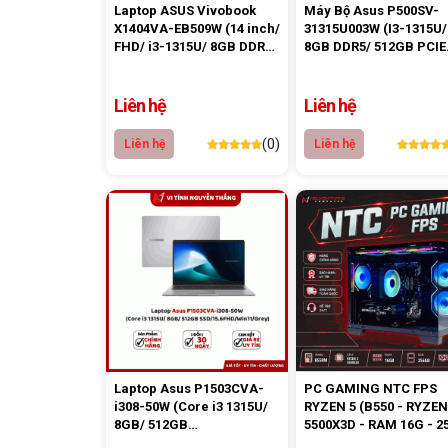
Laptop ASUS Vivobook
Máy Bộ Asus P500SV-
X1404VA-EB509W (14 inch/
31315U003W (I3-1315U/
FHD/ i3-1315U/ 8GB DDR4/
8GB DDR5/ 512GB PCIE
SSD 512G/ WIN11/ Bạc)
SSD/ Win 11 Home/ ph
chuột)
Liên hệ
Liên hệ
(0)
Liên hệ
Liên hệ
Laptop Asus P1503CVA-
PC GAMING NTC FPS
i308-50W (Core i3 1315U/
RYZEN 5 (B550 - RYZEN
8GB/ 512GB
5500X3D - RAM 16G - 2
SSD/15.6FHD/Win11/Grey)
NVME - VGA RTX 5050