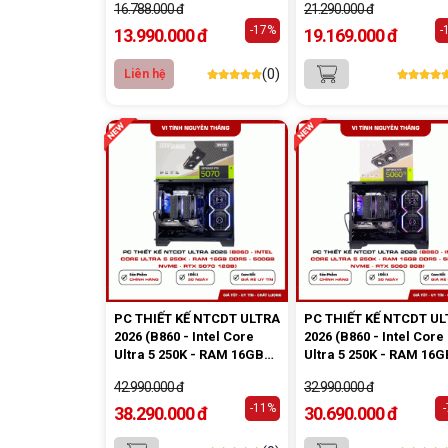
16.788.000 đ
21.290.000 đ
8GB)
-17%
-
13.990.000 đ
19.169.000 đ
(0)
Liên hệ
PC THIẾT KẾ NTCDT ULTRA
PC THIẾT KẾ NTCDT U
2026 (B860 - Intel Core
2026 (B860 - Intel Core
Ultra 5 250K - RAM 16GB
Ultra 5 250K - RAM 16G
DDR5 - 500GB NVMe - RTX
DDR5 - 500GB NVMe - 
42.990.000 đ
32.990.000 đ
5070 12GB)
5060 8GB)
-11%
38.290.000 đ
30.690.000 đ