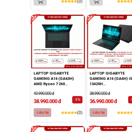
(0)
LAPTOP GIGABYTE
LAPTOP GIGABYTE
GAMING A16 (GA63H)
GAMING A16 (GA6H) i5
AMD Ryzen 7 260
13420H
/16GD5/512SSD/16.0FHD+/165Hz/WF6E/BT/76Wh/8G_
/16GD5/512SSD/16.0F
40.990.000 đ
38.990.000 đ
5050/RGB/W11SL/ĐEN
5050/RGB/W11SL/ĐEN
-5%
38.990.000 đ
36.990.000 đ
(0)
Liên hệ
Liên hệ