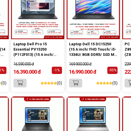
Laptop Dell Pro 15
Laptop Dell 15 DC15250
PC 
(14
Essential PV15250
(15.6 inch/ FHD Touch/ i5-
Z89
-
(P112F013) (15.6 inch/
1334U/ 8GB DDR5/ SSD M.2
(Z8
/
FHD/ IPS/ i5-1354U/ 8GB
512GB/ Win 11/ Black)
360
16.590.000 đ
169.900.000 đ
239
hẩu
DDR5/ SSD 512GB/ DOS/
Nhập Khẩu
DDR
-1%
Carbon Black) Nhập Khẩu
-1%
-90%
Gen
16.390.000 đ
16.990.000 đ
22
32G
Pla
(0)
(0)
(0)