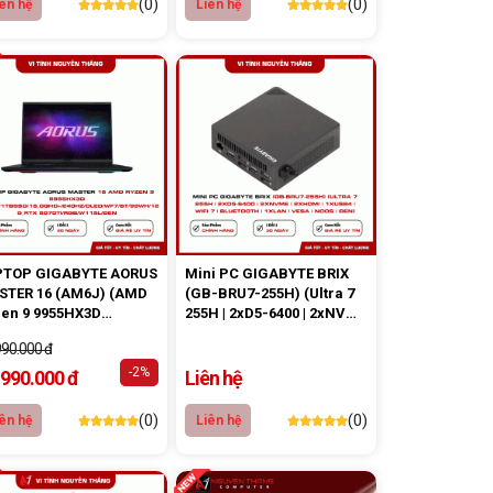
(0)
(0)
ên hệ
Liên hệ
PTOP GIGABYTE AORUS
Mini PC GIGABYTE BRIX
STER 16 (AM6J) (AMD
(GB-BRU7-255H) (Ultra 7
en 9 9955HX3D
255H | 2xD5-6400 | 2xNVMe
/WF6E/BT/76Wh/8G_RTX
2GD5/1TBSSD/16.0QHD+/240Hz/OLED/WF7/BT/99Wh/12G_RTX
| 2xHDMI | 1xUSB4 | WIFI 7 |
990.000 đ
0Ti/RGB/W11SL/ĐEN)
Bluetooth | 1xLAN | VESA |
-2%
NoOS | Đen)
.990.000 đ
Liên hệ
(0)
(0)
ên hệ
Liên hệ