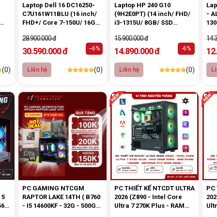
Laptop Dell 16 DC16250-
Laptop HP 240 G10
Lap
C7U161W11BLU (16 inch/
(9H2E0PT) (14 inch/ FHD/
- A
FHD+/ Core 7-150U/ 16GB/
i3-1315U/ 8GB/ SSD
130
ím +
SSD 1TB/ WIN11/ Black)
512GB/ W11SL/ Bạc)
11 
28.900.000 đ
15.900.000 đ
14.
--6%
-6%
30.590.000 đ
14.890.000 đ
12
(0)
(0)
(0)
Liên hệ
Liên hệ
Li
PC GAMING NTCGM
PC THIẾT KẾ NTCDT ULTRA
PC 
 5
RAPTOR LAKE 14TH ( B760
2026 (Z890 - Intel Core
202
56G
- I5 14600KF - 32G - 500G
Ultra 7 270K Plus - RAM
Ult
NVME - RTX 3060 12G )
32GB DDR5 - SSD NVMe
32