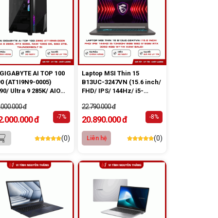
GIGABYTE AI TOP 100
Laptop MSI Thin 15
0 (AT1I9N9-0005)
B13UC-3247VN (15.6 inch/
90/ Ultra 9 285K/ AIO
FHD/ IPS/ 144Hz/ i5-
/ 128GB (32GBx4)
13420H/ 8GB/ SSD 512GB/
.000.000 đ
22.790.000 đ
5/ SSD Gen4 2TB/ SSD
RTX 3050 4GB/ W11H/
4 320GB/ RTX 5090
-7%
Xám/ Balo)
-8%
2.000.000 đ
20.890.000 đ
B/ PSU 1600W 80 Plus
tinum/ WF7/ BT/ Black)
(0)
(0)
Liên hệ