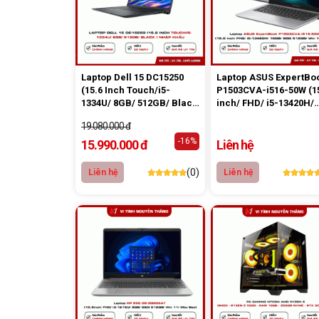
Laptop Dell 15 DC15250
Laptop ASUS ExpertBo
(15.6 Inch Touch/i5-
P1503CVA-i516-50W (1
1334U/ 8GB/ 512GB/ Black
inch/ FHD/ i5-13420H/
) Nhập Khẩu
16GB/ SSD 512GB/ Win
19.080.000 đ
11H/ Xám)
-16%
15.990.000 đ
Liên hệ
(0)
Liên hệ
Liên hệ