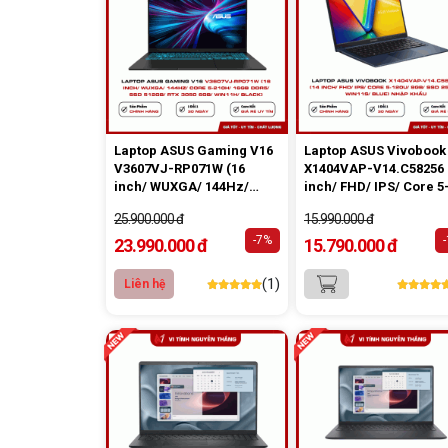
Laptop ASUS Gaming V16
Laptop ASUS Vivobook
V3607VJ-RP071W (16
X1404VAP-V14.C58256 
inch/ WUXGA/ 144Hz/
inch/ FHD/ IPS/ Core 5
Core 5-210H/ 16GB DDR5/
120U/ 8GB/ SSD 256GB
25.900.000 đ
15.990.000 đ
SSD 512GB/ RTX 3050 6GB/
WIN11S/ Blue) Nhập K
WIN11H/ Black)
-7%
23.990.000 đ
15.790.000 đ
(1)
Liên hệ