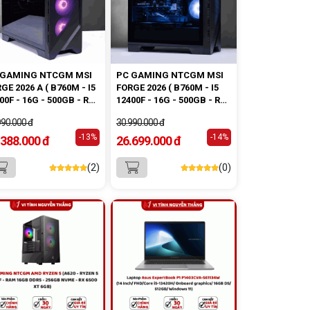
 GAMING NTCGM MSI
PC GAMING NTCGM MSI
GE 2026 A ( B760M - I5
FORGE 2026 ( B760M - I5
00F - 16G - 500GB - RTX
12400F - 16G - 500GB - RTX
0 8GB - 650W )
5060 8GB - 650W )
990.000 đ
30.990.000 đ
-13%
-14%
.388.000 đ
26.699.000 đ
(2)
(0)