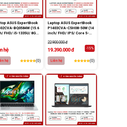
top ASUS ExpertBook
Laptop ASUS ExpertBook
02CVA-BQ0584W (15.6
P1403CVA-C5H08-50W (14
h/ FHD/ i5-1335U/ 8GB/
inch/ FHD/ IPS/ Core 5-
 M.2 512GB/ WIN11H/
210H/ 8GB DDR5/ SSD
22.900.000 đ
ột/ Black)
512GB/ Win11/ màu Bạc)
-15%
ên hệ
19.390.000 đ
(0)
(0)
ên hệ
Liên hệ