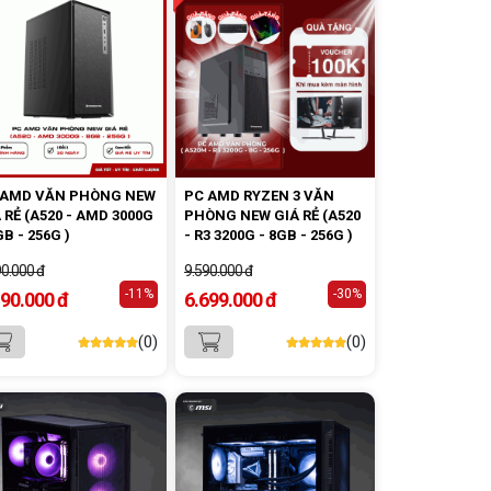
 AMD VĂN PHÒNG NEW
PC AMD RYZEN 3 VĂN
 RẺ (A520 - AMD 3000G
PHÒNG NEW GIÁ RẺ (A520
GB - 256G )
- R3 3200G - 8GB - 256G )
90.000 đ
9.590.000 đ
-11%
-30%
190.000 đ
6.699.000 đ
(0)
(0)