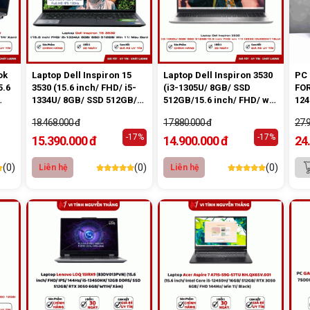
ok
Laptop Dell Inspiron 15
Laptop Dell Inspiron 3530
PC
5.6
3530 (15.6 inch/ FHD/ i5-
(i3-1305U/ 8GB/ SSD
FOR
1334U/ 8GB/ SSD 512GB/
512GB/15.6 inch/ FHD/ win
124
Win 11/ Màu Đen)
11) (3530-i3U085W11SLU)
506
18.468.000 đ
17.880.000 đ
27.
-17%
-17%
15.390.000 đ
14.900.000 đ
24
(0)
(0)
(0)
Liên hệ
Liên hệ