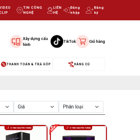
VIDEO
TIN CÔNG
LIÊN
Đăng
Đăng
CLIP
NGHỆ
HỆ
nhập
ký
Xây dựng cấu
TikTok
Giỏ hàng
hình
THANH TOÁN & TRẢ GÓP
HÀNG CŨ