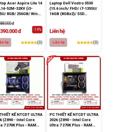
top Acer Aspire Lite 14
Laptop Dell Vostro 3530
L14-52M-32KV (i3-
(15.6 inch/ FHD/ i7-1355U/
5U/ 8GB/ 256GB/ Win
16GB (8GBx2)/ SSD
Home SL)
512GB/ FreeDOS/ Black)
388.000 đ
NK - BH 12T
-14%
.390.000 đ
Liên hệ
(0)
(0)
ên hệ
Liên hệ
THIẾT KẾ NTCDT ULTRA
PC THIẾT KẾ NTCDT ULTRA
6 (Z890 - Intel Core
2026 (Z890 - Intel Core
ra 7 270K Plus - RAM
Ultra 7 270K Plus - RAM
GB DDR5 - SSD NVMe
32GB DDR5 - SSD NVMe