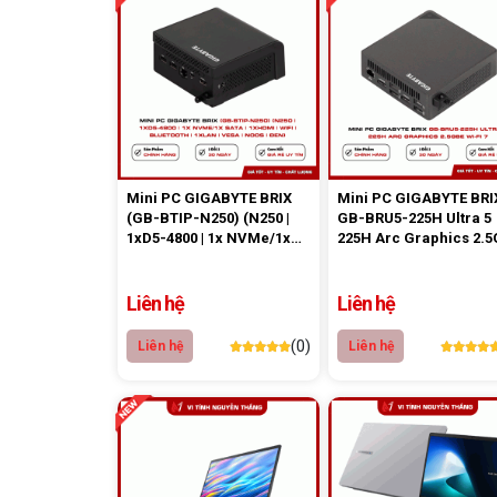
Mini PC GIGABYTE BRIX
Mini PC GIGABYTE BRI
(GB-BTIP-N250) (N250 |
GB-BRU5-225H Ultra 5
1xD5-4800 | 1x NVMe/1x
225H Arc Graphics 2.
Sata | 1xHDMI | WiFi |
Wi-Fi 7
Bluetooth | 1xLAN | VESA |
NoOS | ĐEN)
Liên hệ
Liên hệ
(0)
Liên hệ
Liên hệ