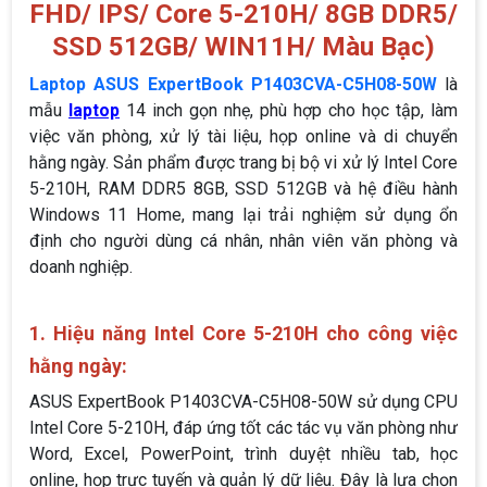
FHD/ IPS/ Core 5-210H/ 8GB DDR5/
SSD 512GB/ WIN11H/ Màu Bạc)
Laptop ASUS ExpertBook P1403CVA-C5H08-50W
là
mẫu
laptop
14 inch gọn nhẹ, phù hợp cho học tập, làm
việc văn phòng, xử lý tài liệu, họp online và di chuyển
hằng ngày. Sản phẩm được trang bị bộ vi xử lý Intel Core
5-210H, RAM DDR5 8GB, SSD 512GB và hệ điều hành
Windows 11 Home, mang lại trải nghiệm sử dụng ổn
định cho người dùng cá nhân, nhân viên văn phòng và
doanh nghiệp.
1. Hiệu năng Intel Core 5-210H cho công việc
hằng ngày:
ASUS ExpertBook P1403CVA-C5H08-50W sử dụng CPU
Intel Core 5-210H, đáp ứng tốt các tác vụ văn phòng như
Word, Excel, PowerPoint, trình duyệt nhiều tab, học
online, họp trực tuyến và quản lý dữ liệu. Đây là lựa chọn