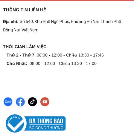
Dịch vụ build PC gaming tại Đồng Nai uy
tín, chuyên nghiệp
THÔNG TIN LIÊN HỆ
Dịch vụ build PC gaming tại Đồng Nai uy tín, cấu
hình mạnh, tối ưu chi phí, test máy tại chỗ. Khám
Địa chỉ:
Số 540, Khu Phố Ngũ Phúc, Phường Hố Nai, Thành Phố
phá ngay địa chỉ tư vấn và lắp đặt dàn PC chơi
Đồng Nai, Việt Nam
game mượt mà!
Cách tính công suất nguồn PC chi tiết dễ
hiểu
THỜI GIAN LÀM VIỆC:
Cách tính công suất nguồn PC giúp bạn chọn PSU
phù hợp, đảm bảo hệ thống vận hành ổn định và
Thứ 2 - Thứ 7
: 08:00 - 12:00 - Chiều 13:30 - 17:45
tối ưu chi phí. Xem ngay hướng dẫn tại đây
Chủ Nhật:
08:00 - 12:00 - Chiều 13:30 - 17:00
Cách kiểm tra tương thích linh kiện PC
dễ hiểu
Hướng dẫn kiểm tra tương thích linh kiện PC trước
khi build: socket CPU mainboard, chuẩn RAM,
nguồn cho VGA và kích thước case. Có checklist
copy nhanh.
Nâng cấp PC nên ưu tiên nâng gì trước ?
Nâng cấp pc nên nâng gì trước để tối ưu chi phí và
tăng hiệu năng tối đa? Xem ngay thứ tự ưu tiên
nâng cấp linh kiện PC chi tiết trong bài viết này!