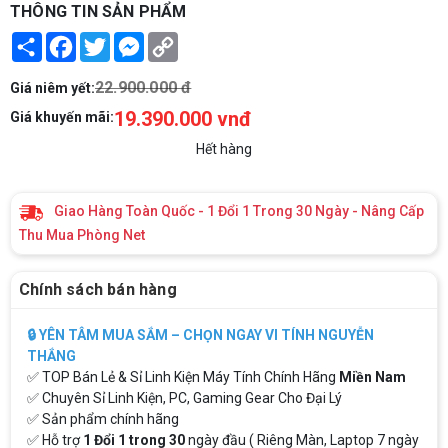
THÔNG TIN SẢN PHẨM
Share
Facebook
Twitter
Messenger
Copy
Link
22.900.000 đ
Giá niêm yết:
19.390.000 vnđ
Giá khuyến mãi:
Hết hàng
Giao Hàng Toàn Quốc - 1 Đổi 1 Trong 30 Ngày - Nâng Cấp
Thu Mua Phòng Net
Chính sách bán hàng
🔒 YÊN TÂM MUA SẮM – CHỌN NGAY VI TÍNH NGUYỄN
THẮNG
✅ TOP Bán Lẻ & Sỉ Linh Kiện Máy Tính Chính Hãng
Miền Nam
✅ Chuyên Sỉ Linh Kiện, PC, Gaming Gear Cho Đại Lý
✅ Sản phẩm chính hãng
✅ Hỗ trợ
1 Đổi 1 trong 30
ngày đầu ( Riêng Màn, Laptop 7 ngày