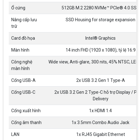
Ổ cứng
512GB M.2 2280 NVMe™ PCIe® 4.0 SSD
Nâng cấp lưu
SSD Housing for storage expansion
trữ
Card đồ họa
Intel® Graphics
Màn hình
14 inch FHD (1920 x 1080), tỷ lệ 16:9
Công nghệ
Wide view, Anti-glare, 300 nits, 45% NTSC, LED 
Top 18 tựa game PC huyền thoại gắn liền
màn hình
với tuổi thơ của game thủ Việt vào những
năm 2000
Top 18 tựa game PC huyền thoại gắn liền với tuổi
Cổng USB-A
2x USB 3.2 Gen 1 Type-A
thơ của game thủ Việt vào những năm 2000
Cổng USB-C
2x USB 3.2 Gen 2 Type-C hỗ trợ Display / P
Delivery
Hãng ASRock Công Bố 2 dòng Card Đồ
Họa AMD Radeon™ RX 6600 XT
Cổng xuất hình
1x HDMI 1.4
ASRock Công Bố Series Cạc Đồ Họa AMD
Radeon™ RX 6600 XT Cung Cấp Hiệu Suất Chơi
Cổng âm thanh
1x 3.5mm Combo Audio Jack
Game 1080p Tối Ưu
LAN
1x RJ45 Gigabit Ethernet
Nên Hay Không Dùng Tivi Thay Cho Màn