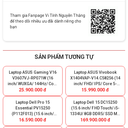
Tham gia Fanpage Vi Tính Nguyễn Thắng
để theo dõi nhiều ưu đãi dành riêng cho
bạn
SẢN PHẨM TƯƠNG TỰ
Laptop ASUS Gaming V16
Laptop ASUS Vivobook
V3607VJ-RP071W (16
X1404VAP-V14.C58256 (14
inch/ WUXGA/ 144Hz/ Core
inch/ FHD/ IPS/ Core 5-
25.900.000 đ
15.990.000 đ
5-210H/ 16GB DDR5/ SSD
120U/ 8GB/ SSD 256GB/
512GB/ RTX 3050 6GB/
WIN11S/ Blue) Nhập Khẩu
WIN11H/ Black)
Laptop Dell Pro 15
Laptop Dell 15 DC15250
Essential PV15250
(15.6 inch/ FHD Touch/ i5-
(P112F013) (15.6 inch/
1334U/ 8GB DDR5/ SSD M.2
16.590.000 đ
169.900.000 đ
FHD/ IPS/ i5-1354U/ 8GB
512GB/ Win 11/ Black)
DDR5/ SSD 512GB/ DOS/
Nhập Khẩu