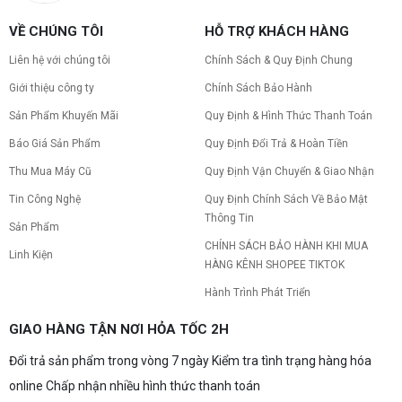
PC gaming nóng quạt kêu to: Nguyên
VỀ CHÚNG TÔI
HỖ TRỢ KHÁCH HÀNG
nhân và Cách khắc phục
Tình trạng PC gaming nóng quạt kêu to khiến
Liên hệ với chúng tôi
Chính Sách & Quy Định Chung
máy giật lag, giảm tuổi thọ? Tìm hiểu ngay
nguyên nhân và cách khắc phục hiệu quả để máy
Giới thiệu công ty
Chính Sách Bảo Hành
hoạt động êm ái.
Sản Phẩm Khuyến Mãi
Quy Định & Hình Thức Thanh Toán
CPU AMD Ryzen 7 7700X3D full box mới
ra mắt: Nhanh, Mạnh, Giá tốt
Báo Giá Sản Phẩm
Quy Định Đổi Trả & Hoàn Tiền
CPU AMD Ryzen 7 7700X3D chính thức ra mắt
với công nghệ 3D V-Cache đỉnh cao, mang lại
Thu Mua Máy Cũ
Quy Định Vận Chuyển & Giao Nhận
hiệu năng chơi game vượt trội. Khám phá chi tiết
Tin Công Nghệ
Quy Định Chính Sách Về Bảo Mật
ngay!
Thông Tin
10 Nguyên nhân khiến PC gaming bị tụt
Sản Phẩm
FPS thường gặp
CHÍNH SÁCH BẢO HÀNH KHI MUA
Linh Kiện
PC gaming bị tụt FPS sau một thời gian? Tìm hiểu
HÀNG KÊNH SHOPEE TIKTOK
10 nguyên nhân khiến máy tụt FPS khi chơi game
và cách kiểm tra, khắc phục từng bước tại Vi Tính
Hành Trình Phát Triển
Nguyễn Thắng.
NVIDIA Hoãn Ra Mắt Dòng RTX 50
GIAO HÀNG TẬN NƠI HỎA TỐC 2H
SUPER: Card Đã Tới Tay Đối Tác Nhưng
"Mắc Kẹt" Vì Giá RAM GDDR7 3GB
Đổi trả sản phẩm trong vòng 7 ngày Kiểm tra tình trạng hàng hóa
NVIDIA đột ngột tạm hoãn ra mắt dòng card đồ
họa GeForce RTX 50 SUPER dù sản phẩm đã cập
online Chấp nhận nhiều hình thức thanh toán
bến nhà máy của các đối tác. Nguyên nhân chính