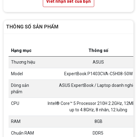
Viết nhận xét của bạn
THÔNG SỐ SẢN PHẨM
Hạng mục
Thông số
Thương hiệu
ASUS
Model
ExpertBook P1403CVA-C5H08-50W
Dòng sản
ASUS ExpertBook / Laptop doanh nghiệ
phẩm
CPU
Intel® Core™ 5 Processor 210H 2.2GHz, 12MB 
up to 4.8GHz, 8 nhân, 12 luồng
RAM
8GB
Chuẩn RAM
DDR5