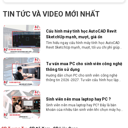
họa từ 2D, dựng video đến 3D
Hướng dẫn chọn PC cho sinh viên thiết kế đồ họa
TIN TỨC VÀ VIDEO MỚI NHẤT
từ 2D, dựng video đến 3D. Cấu hình tối ưu, dùng
bền 4 năm đại học. Tư vấn lắp đặt tại Vi Tính
Nguyễn Thắng.
Cấu hình máy tính học AutoCAD Revit
SketchUp mạnh, mượt, giá ổn
Tìm hiểu ngay cấu hình máy tính học AutoCAD
Revit SketchUp mạnh, mượt, tối ưu chi phí giúp
dân thiết kế, kiến trúc vận hành mượt mà, không
giật lag.
Tư vấn mua PC cho sinh viên công nghệ
thông tin sử dụng
Hướng dẫn chọn PC cho sinh viên công nghệ
thông tin 2026 -2027. Tư vấn cấu hình học lập
trình, chạy Docker, máy ảo, Android Studio tối ưu
chi phí.
Sinh viên nên mua laptop hay PC ?
Sinh viên nên mua laptop hay PC? Đây là băn
khoăn của nhiều tân sinh viên khi chọn máy học
tập. Xem ngay phân tích để chọn thiết bị chuẩn
ngành, hợp túi tiền!