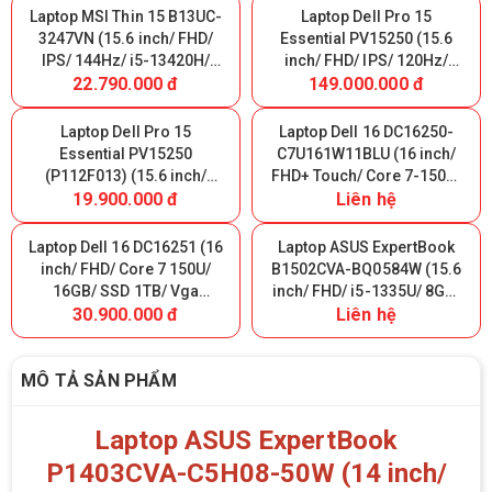
Carbon Black) Nhập Khẩu
Laptop MSI Thin 15 B13UC-
Laptop Dell Pro 15
3247VN (15.6 inch/ FHD/
Essential PV15250 (15.6
IPS/ 144Hz/ i5-13420H/
inch/ FHD/ IPS/ 120Hz/
22.790.000 đ
149.000.000 đ
8GB/ SSD 512GB/ RTX 3050
Core 3-100U/ 8GB/ SSD
4GB/ W11H/ Xám/ Balo)
512GB/ Ubuntu/ Black)
Nhập Khẩu
Laptop Dell Pro 15
Laptop Dell 16 DC16250-
Essential PV15250
C7U161W11BLU (16 inch/
(P112F013) (15.6 inch/
FHD+ Touch/ Core 7-150U/
19.900.000 đ
Liên hệ
FHD/ IPS/ 120Hz/ i7-
16GB/ SSD 1TB/ WIN11/
1355U/ 8GB DDR5/ SSD
Office 2024/ Black)
512GB/ Ubuntu/ Carbon
Laptop Dell 16 DC16251 (16
Laptop ASUS ExpertBook
Black) Nhập Khẩu
inch/ FHD/ Core 7 150U/
B1502CVA-BQ0584W (15.6
16GB/ SSD 1TB/ Vga
inch/ FHD/ i5-1335U/ 8GB/
30.900.000 đ
Liên hệ
MX570A 2GB/ Win 11/ Màu
SSD M.2 512GB/ WIN11H/
Bạc)
Chuột/ Black)
MÔ TẢ SẢN PHẨM
Laptop ASUS ExpertBook
P1403CVA-C5H08-50W (14 inch/