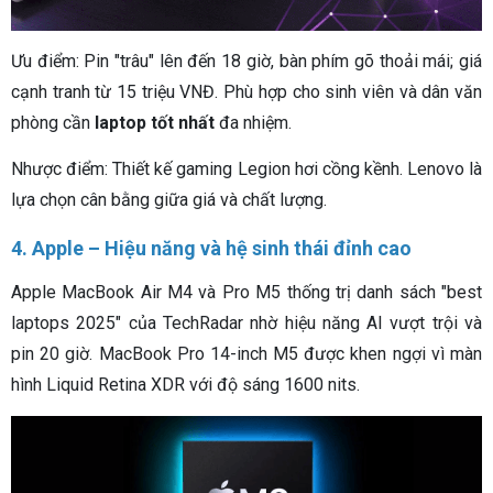
Ưu điểm: Pin "trâu" lên đến 18 giờ, bàn phím gõ thoải mái; giá
cạnh tranh từ 15 triệu VNĐ. Phù hợp cho sinh viên và dân văn
phòng cần
laptop tốt nhất
đa nhiệm.
Nhược điểm: Thiết kế gaming Legion hơi cồng kềnh. Lenovo là
lựa chọn cân bằng giữa giá và chất lượng.
4. Apple – Hiệu năng và hệ sinh thái đỉnh cao
Apple MacBook Air M4 và Pro M5 thống trị danh sách "best
laptops 2025" của TechRadar nhờ hiệu năng AI vượt trội và
pin 20 giờ. MacBook Pro 14-inch M5 được khen ngợi vì màn
hình Liquid Retina XDR với độ sáng 1600 nits.