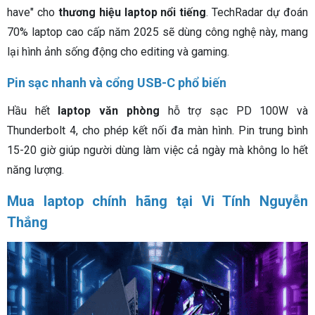
have" cho
thương hiệu laptop nổi tiếng
. TechRadar dự đoán
70% laptop cao cấp năm 2025 sẽ dùng công nghệ này, mang
lại hình ảnh sống động cho editing và gaming.
Pin sạc nhanh và cổng USB-C phổ biến
Hầu hết
laptop văn phòng
hỗ trợ sạc PD 100W và
Thunderbolt 4, cho phép kết nối đa màn hình. Pin trung bình
15-20 giờ giúp người dùng làm việc cả ngày mà không lo hết
năng lượng.
Mua laptop chính hãng tại Vi Tính Nguyễn
Thắng