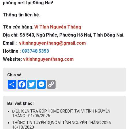
phòng net tại Đồng Nai!
Thông tin liên hệ
:
Tên cửa hàng
:
Vi Tính Nguyễn Thắng
Địa chỉ: Số 540, Ngũ Phúc, Phường Hố Nai, Tỉnh Đồng Nai.
Email :
vitinhnguyenthang@gmail.com
Hotline :
093748.5353
Website:
vitinhnguyenthang.com
Chia sẻ:
Share
Facebook
Twitter
Messenger
Copy
Link
Bài viết khác:
ĐIỀU KIỆN TRẢ GÓP HOME CREDIT TẠI VI TÍNH NGUYỄN
THẮNG - 01/05/2026
THÔNG TIN TUYỂN DỤNG VI TÍNH NGUYỄN THẮNG 2026 -
16/10/2020