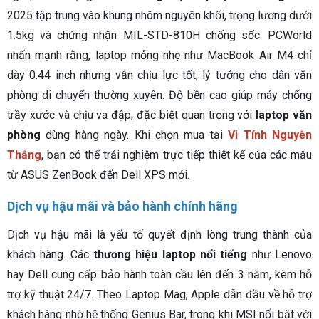
2025 tập trung vào khung nhôm nguyên khối, trọng lượng dưới
1.5kg và chứng nhận MIL-STD-810H chống sốc. PCWorld
nhấn mạnh rằng, laptop mỏng nhẹ như MacBook Air M4 chỉ
dày 0.44 inch nhưng vẫn chịu lực tốt, lý tưởng cho dân văn
phòng di chuyển thường xuyên. Độ bền cao giúp máy chống
trầy xước và chịu va đập, đặc biệt quan trọng với
laptop văn
phòng
dùng hàng ngày. Khi chọn mua tại
Vi Tính Nguyễn
Thắng
, bạn có thể trải nghiệm trực tiếp thiết kế của các mẫu
từ ASUS ZenBook đến Dell XPS mới.
Dịch vụ hậu mãi và bảo hành chính hãng
Dịch vụ hậu mãi là yếu tố quyết định lòng trung thành của
khách hàng. Các
thương hiệu laptop nổi tiếng
như Lenovo
hay Dell cung cấp bảo hành toàn cầu lên đến 3 năm, kèm hỗ
trợ kỹ thuật 24/7. Theo Laptop Mag, Apple dẫn đầu về hỗ trợ
khách hàng nhờ hệ thống Genius Bar, trong khi MSI nổi bật với