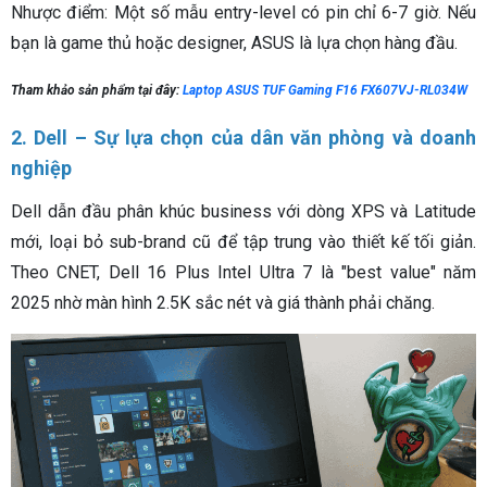
Nhược điểm: Một số mẫu entry-level có pin chỉ 6-7 giờ. Nếu
bạn là game thủ hoặc designer, ASUS là lựa chọn hàng đầu.
Tham khảo sản phẩm tại đây:
Laptop ASUS TUF Gaming F16 FX607VJ-RL034W
2. Dell – Sự lựa chọn của dân văn phòng và doanh
nghiệp
Dell dẫn đầu phân khúc business với dòng XPS và Latitude
mới, loại bỏ sub-brand cũ để tập trung vào thiết kế tối giản.
Theo CNET, Dell 16 Plus Intel Ultra 7 là "best value" năm
2025 nhờ màn hình 2.5K sắc nét và giá thành phải chăng.