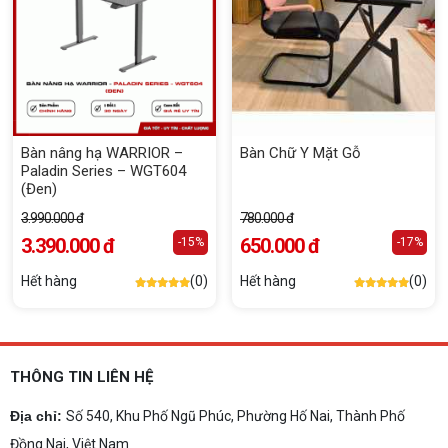
Bàn nâng hạ WARRIOR –
Bàn Chữ Y Mặt Gỗ
Paladin Series – WGT604
(Đen)
3.990.000 đ
780.000 đ
3.390.000 đ
650.000 đ
-15%
-17%
Hết hàng
(0)
Hết hàng
(0)
THÔNG TIN LIÊN HỆ
Địa chỉ:
Số 540, Khu Phố Ngũ Phúc, Phường Hố Nai, Thành Phố
Đồng Nai, Việt Nam