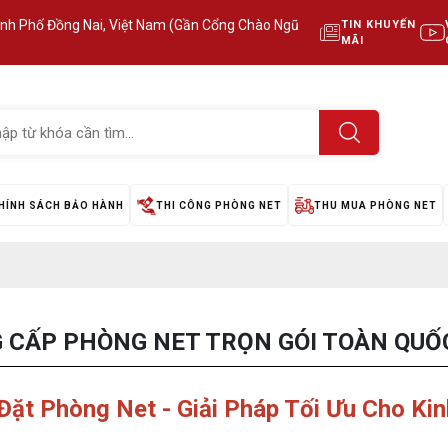
ành Phố Đồng Nai, Việt Nam (Gần Cổng Chào Ngũ
TIN KHUYẾN
MÃI
HÍNH SÁCH BẢO HÀNH
THI CÔNG PHÒNG NET
THU MUA PHÒNG NET
G CẤP PHÒNG NET TRỌN GÓI TOÀN QUỐ
Đặt Phòng Net - Giải Pháp Tối Ưu Cho K