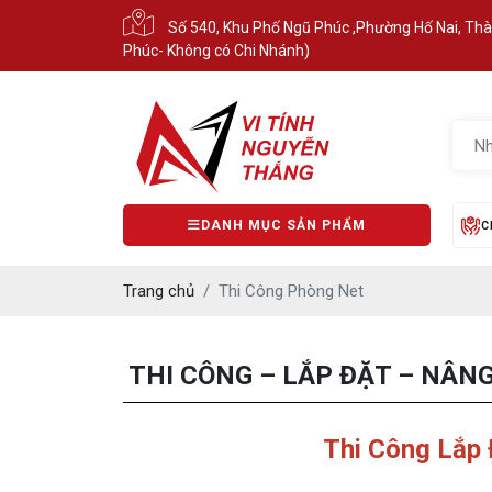
Số 540, Khu Phố Ngũ Phúc ,Phường Hố Nai, Th
Phúc- Không có Chi Nhánh)
DANH MỤC SẢN PHẨM
C
Trang chủ
Thi Công Phòng Net
THI CÔNG – LẮP ĐẶT – NÂN
Thi Công Lắp 