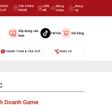
VIDEO
TIN CÔNG
LIÊN
Đăng
Đăng
CLIP
NGHỆ
HỆ
nhập
ký
Xây dựng cấu
TikTok
Giỏ hàng
hình
THANH TOÁN & TRẢ GÓP
HÀNG CŨ
C
inh Doanh Game