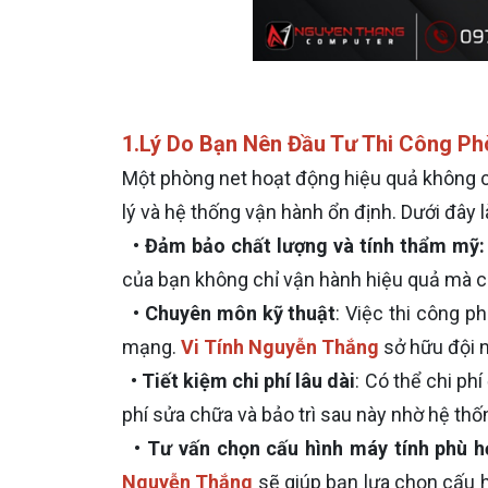
1.Lý Do Bạn Nên Đầu Tư Thi Công P
Một phòng net hoạt động hiệu quả không ch
lý và hệ thống vận hành ổn định. Dưới đây 
•
Đảm bảo chất lượng và tính thẩm mỹ:
của bạn không chỉ vận hành hiệu quả mà c
•
Chuyên môn kỹ thuật
: Việc thi công p
mạng.
Vi Tính Nguyễn Thắng
sở hữu đội n
•
Tiết kiệm chi phí lâu dài
: Có thể chi ph
phí sửa chữa và bảo trì sau này nhờ hệ thốn
•
Tư vấn chọn cấu hình máy tính phù h
Nguyễn Thắng
sẽ giúp bạn lựa chọn cấu 