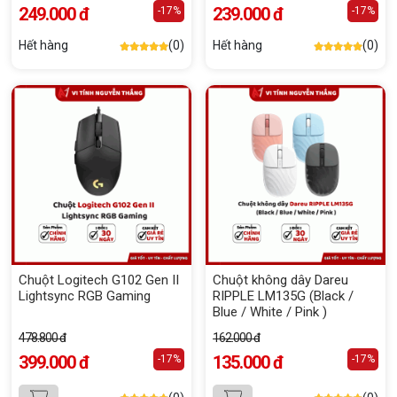
249.000 đ
239.000 đ
-17%
-17%
Hết hàng
(0)
Hết hàng
(0)
Chuột Logitech G102 Gen II
Chuột không dây Dareu
Lightsync RGB Gaming
RIPPLE LM135G (Black /
Blue / White / Pink )
478.800 đ
162.000 đ
399.000 đ
135.000 đ
-17%
-17%