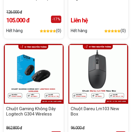
126.000 đ
105.000 đ
Liên hệ
-17%
Hết hàng
(0)
Hết hàng
(0)
Chuột Gaming Không Dây
Chuột Dareu Lm103 New
Logitech G304 Wireless
Box
862.800 đ
96.000 đ