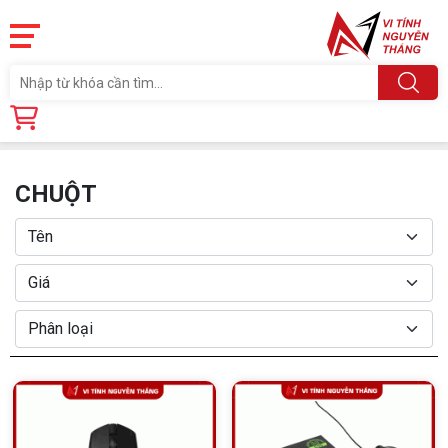
Trang chủ
Linh Kiện
PHỤ KIỆN PC
CHUỘT
CHUỘT