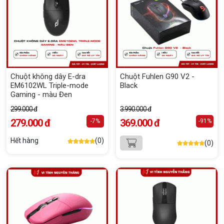
Chuột không dây E-dra
Chuột Fuhlen G90 V2 -
EM6102WL Triple-mode
Black
Gaming - màu Đen
299.000 đ
3.990.000 đ
279.000 đ
369.000 đ
-7%
-91%
Hết hàng
(0)
(0)