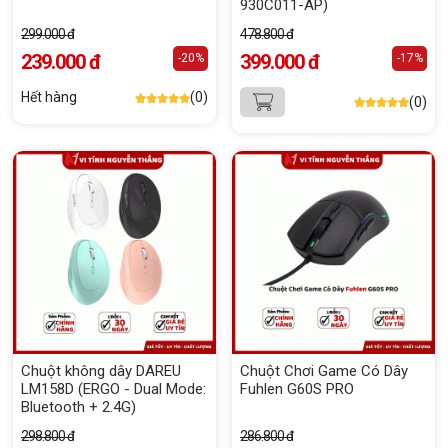
930C011-AP)
299.000 đ
478.800 đ
239.000 đ
399.000 đ
-20%
-17%
Hết hàng
(0)
(0)
Chuột không dây DAREU
Chuột Chơi Game Có Dây
LM158D (ERGO - Dual Mode:
Fuhlen G60S PRO
Bluetooth + 2.4G)
298.800 đ
286.800 đ