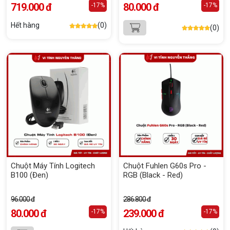
719.000 đ
80.000 đ
-17%
-17%
Hết hàng
(0)
(0)
Chuột Máy Tính Logitech
Chuột Fuhlen G60s Pro -
B100 (Đen)
RGB (Black - Red)
96.000 đ
286.800 đ
80.000 đ
239.000 đ
-17%
-17%