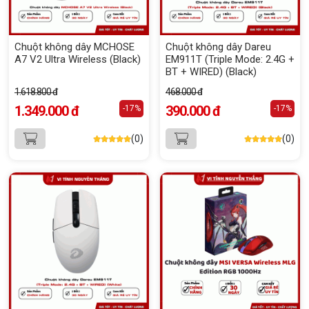
Chuột không dây MCHOSE
Chuột không dây Dareu
A7 V2 Ultra Wireless (Black)
EM911T (Triple Mode: 2.4G +
BT + WIRED) (Black)
1.618.800 đ
468.000 đ
1.349.000 đ
390.000 đ
-17%
-17%
(0)
(0)