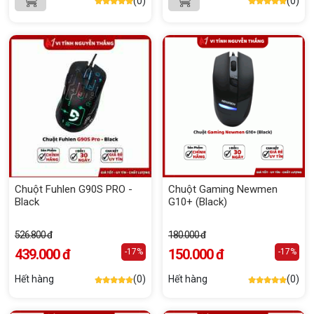
(0)
(0)
Chuột Fuhlen G90S PRO -
Chuột Gaming Newmen
Black
G10+ (Black)
526.800 đ
180.000 đ
439.000 đ
150.000 đ
-17%
-17%
Hết hàng
(0)
Hết hàng
(0)