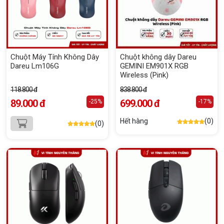
Chuột Máy Tính Không Dây
Chuột không dây Dareu
Dareu Lm106G
GEMINI EM901X RGB
Wireless (Pink)
118.800 đ
838.800 đ
89.000 đ
699.000 đ
-25%
-17%
Hết hàng
(0)
(0)