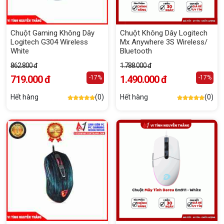
Chuột Gaming Không Dây
Chuột Không Dây Logitech
Logitech G304 Wireless
Mx Anywhere 3S Wireless/
White
Bluetooth
862.800 đ
1.788.000 đ
719.000 đ
1.490.000 đ
-17%
-17%
Hết hàng
(0)
Hết hàng
(0)