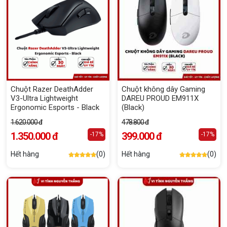
Chuột Razer DeathAdder
Chuột không dây Gaming
V3-Ultra Lightweight
DAREU PROUD EM911X
Ergonomic Esports - Black
(Black)
1.620.000 đ
478.800 đ
1.350.000 đ
399.000 đ
-17%
-17%
Hết hàng
(0)
Hết hàng
(0)