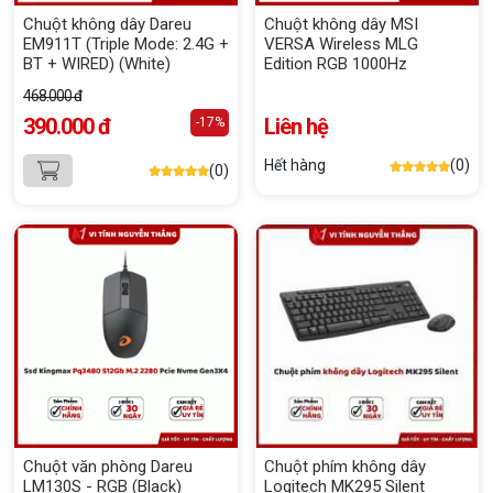
Chuột không dây Dareu
Chuột không dây MSI
EM911T (Triple Mode: 2.4G +
VERSA Wireless MLG
BT + WIRED) (White)
Edition RGB 1000Hz
468.000 đ
390.000 đ
Liên hệ
-17%
Hết hàng
(0)
(0)
Chuột văn phòng Dareu
Chuột phím không dây
LM130S - RGB (Black)
Logitech MK295 Silent