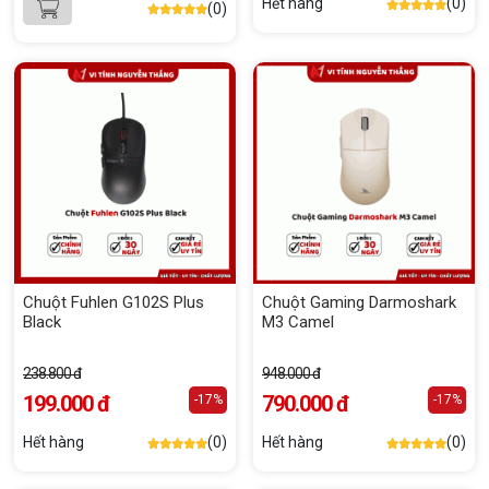
Hết hàng
(0)
(0)
Chuột Fuhlen G102S Plus
Chuột Gaming Darmoshark
Black
M3 Camel
238.800 đ
948.000 đ
199.000 đ
790.000 đ
-17%
-17%
Hết hàng
(0)
Hết hàng
(0)