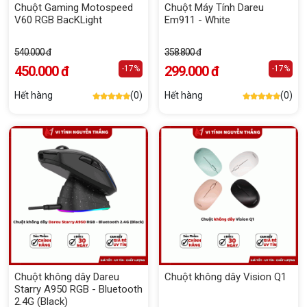
Chuột Gaming Motospeed
Chuột Máy Tính Dareu
V60 RGB BacKLight
Em911 - White
540.000 đ
358.800 đ
450.000 đ
299.000 đ
-17%
-17%
Hết hàng
(0)
Hết hàng
(0)
Chuột không dây Dareu
Chuột không dây Vision Q1
Starry A950 RGB - Bluetooth
2.4G (Black)