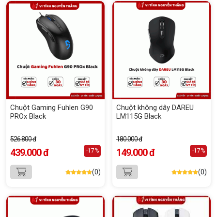
Chuột Gaming Fuhlen G90
Chuột không dây DAREU
PROx Black
LM115G Black
526.800 đ
180.000 đ
439.000 đ
149.000 đ
-17%
-17%
(0)
(0)