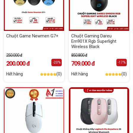
Chuột Game Newmen G7+
Chuột Gaming Dareu
Em901X Rgb Superlight
Wireless Black
250.000 đ
850.800 đ
200.000 đ
709.000 đ
-20%
-17%
Hết hàng
(0)
Hết hàng
(0)