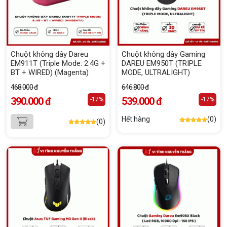
Chuột không dây Dareu
Chuột không dây Gaming
EM911T (Triple Mode: 2.4G +
DAREU EM950T (TRIPLE
BT + WIRED) (Magenta)
MODE, ULTRALIGHT)
468.000 đ
646.800 đ
390.000 đ
539.000 đ
-17%
-17%
Hết hàng
(0)
(0)