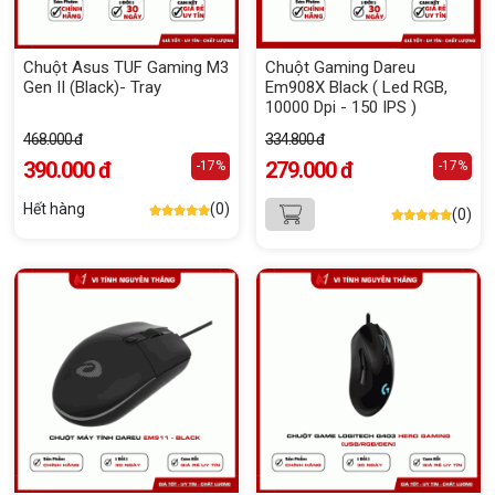
Chuột Asus TUF Gaming M3
Chuột Gaming Dareu
Gen II (Black)- Tray
Em908X Black ( Led RGB,
10000 Dpi - 150 IPS )
468.000 đ
334.800 đ
390.000 đ
279.000 đ
-17%
-17%
Hết hàng
(0)
(0)