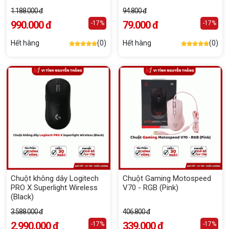
1.188.000 đ
94.800 đ
990.000 đ
79.000 đ
-17%
-17%
Hết hàng
(0)
Hết hàng
(0)
Chuột không dây Logitech
Chuột Gaming Motospeed
PRO X Superlight Wireless
V70 - RGB (Pink)
(Black)
3.588.000 đ
406.800 đ
2.990.000 đ
339.000 đ
-17%
-17%