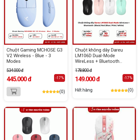
Chuột Gaming MCHOSE G3
Chuột không dây Dareu
V2 Wireless - Blue - 3
LM106D Dual-Mode
Modes
WireLess + Bluetooth
(Black/ Red /Blue / Pink /
534.000 đ
178.800 đ
White)
445.000 đ
149.000 đ
-17%
-17%
Hết hàng
(0)
(0)