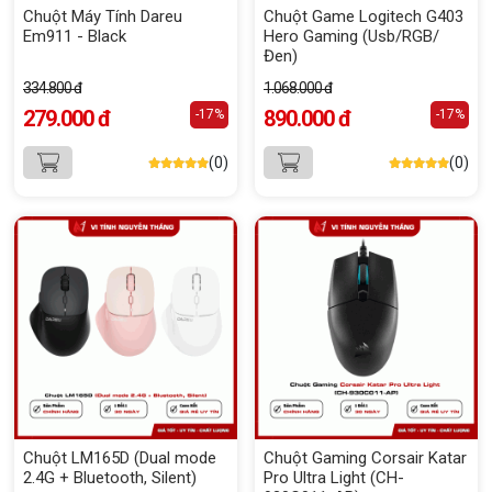
Chuột Máy Tính Dareu
Chuột Game Logitech G403
Em911 - Black
Hero Gaming (Usb/RGB/
Đen)
334.800 đ
1.068.000 đ
279.000 đ
890.000 đ
-17%
-17%
(0)
(0)
Chuột LM165D (Dual mode
Chuột Gaming Corsair Katar
2.4G + Bluetooth, Silent)
Pro Ultra Light (CH-