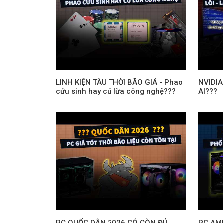
LINH KIỆN TÀU THỜI BÃO GIÁ - Phao
NVIDI
cứu sinh hay cú lừa công nghệ???
AI???
PC QUỐC DÂN 2026 CÓ CÒN ĐỦ
PC AMD