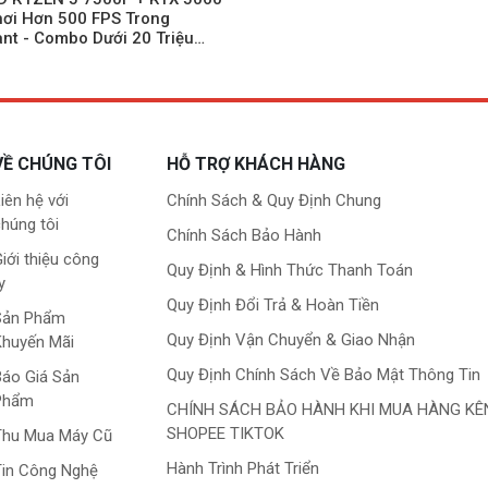
ơi Hơn 500 FPS Trong
ant - Combo Dưới 20 Triệu
Mua
VỀ CHÚNG TÔI
HỖ TRỢ KHÁCH HÀNG
iên hệ với
Chính Sách & Quy Định Chung
húng tôi
Chính Sách Bảo Hành
iới thiệu công
Quy Định & Hình Thức Thanh Toán
y
Quy Định Đổi Trả & Hoàn Tiền
Sản Phẩm
Quy Định Vận Chuyển & Giao Nhận
Khuyến Mãi
Quy Định Chính Sách Về Bảo Mật Thông Tin
áo Giá Sản
Phẩm
CHÍNH SÁCH BẢO HÀNH KHI MUA HÀNG KÊ
SHOPEE TIKTOK
Thu Mua Máy Cũ
Hành Trình Phát Triển
in Công Nghệ