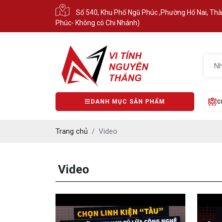
Số 540, Khu Phố Ngũ Phúc ,Phường Hố Nai, Th
Phúc- Không có Chi Nhánh)
DANH MỤC SẢN PHẨM
C
Trang chủ
Video
Video