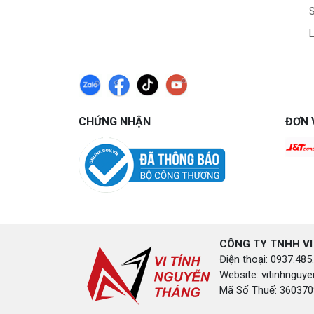
L
CHỨNG NHẬN
ĐƠN 
CÔNG TY TNHH VI
Điện thoại: 0937.4
Website: vitinhngu
Mã Số Thuế: 3603709