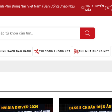
ành Phố Đồng Nai, Việt Nam (Gần Cổng Chào Ngũ
TIN KHUYẾN
MÃI
HÍNH SÁCH BẢO HÀNH
THI CÔNG PHÒNG NET
THU MUA PHÒNG NET