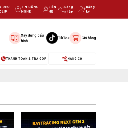
VIDEO
TIN CÔNG
LIÊN
Đăng
Đăng
CLIP
NGHỆ
HỆ
nhập
ký
Xây dựng cấu
TikTok
Giỏ hàng
hình
THANH TOÁN & TRẢ GÓP
HÀNG CŨ