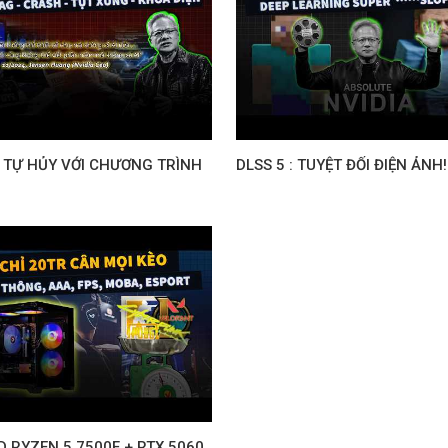
A TỰ HỦY VỚI CHƯƠNG TRÌNH
DLSS 5 : TUYỆT ĐỐI ĐIỆN ẢNH!
 RYZEN 5 7500F + RTX 5060