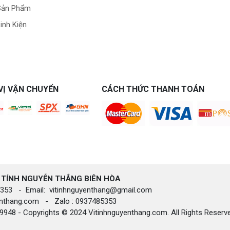
Sản Phẩm
inh Kiện
VỊ VẬN CHUYỂN
CÁCH THỨC THANH TOÁN
 TÍNH NGUYỄN THẮNG BIÊN HÒA​
85.353 - Email: vitinhnguyenthang@gmail.com
yenthang.com - Zalo : 0937485353
948 - Copyrights © 2024 Vitinhnguyenthang.com. All Rights Reserv