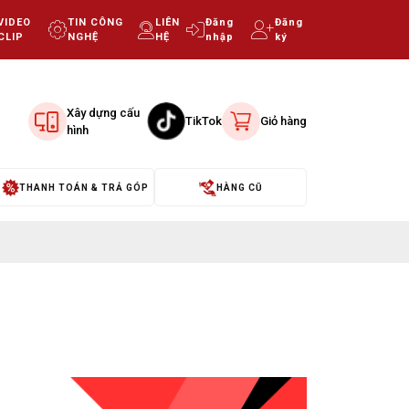
VIDEO
TIN CÔNG
LIÊN
Đăng
Đăng
CLIP
NGHỆ
HỆ
nhập
ký
Xây dựng cấu
TikTok
Giỏ hàng
hình
THANH TOÁN & TRẢ GÓP
HÀNG CŨ