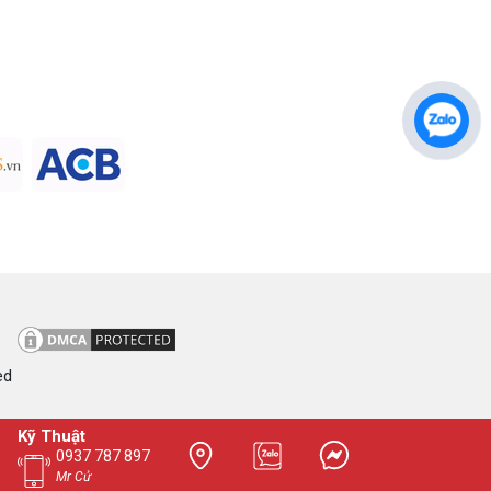
ed
Kỹ Thuật
0937 787 897
Mr Cử