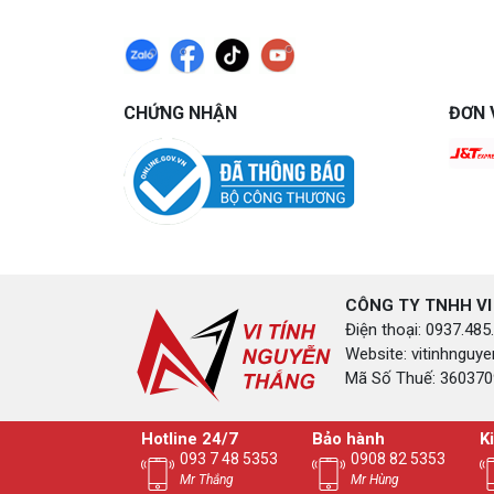
CHỨNG NHẬN
ĐƠN 
CÔNG TY TNHH VI
Điện thoại: 0937.4
Website: vitinhngu
Mã Số Thuế: 3603709
Hotline 24/7
Bảo hành
K
093 7 48 5353
0908 82 5353
Mr Thắng
Mr Hùng