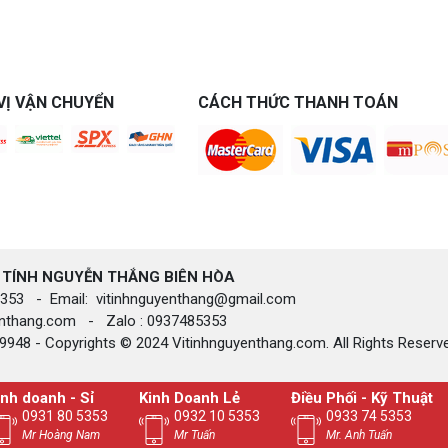
VỊ VẬN CHUYỂN
CÁCH THỨC THANH TOÁN
 TÍNH NGUYỄN THẮNG BIÊN HÒA​
85.353 - Email: vitinhnguyenthang@gmail.com
yenthang.com - Zalo : 0937485353
948 - Copyrights © 2024 Vitinhnguyenthang.com. All Rights Reserv
inh doanh - Sỉ
Kinh Doanh Lẻ
Điều Phối - Kỹ Thuật
0931 80 5353
0932 10 5353
0933 74 5353
Mr Hoàng Nam
Mr Tuấn
Mr. Anh Tuấn