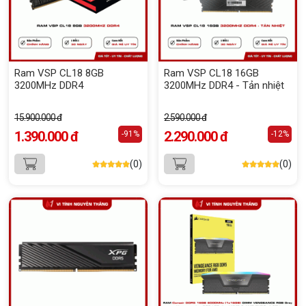
Ram VSP CL18 8GB
Ram VSP CL18 16GB
3200MHz DDR4
3200MHz DDR4 - Tản nhiệt
15.900.000 đ
2.590.000 đ
1.390.000 đ
2.290.000 đ
-91%
-12%
(0)
(0)