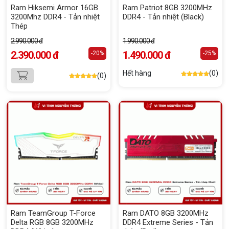
Ram Hiksemi Armor 16GB
Ram Patriot 8GB 3200MHz
3200Mhz DDR4 - Tản nhiệt
DDR4 - Tản nhiệt (Black)
Thép
2.990.000 đ
1.990.000 đ
2.390.000 đ
1.490.000 đ
-20%
-25%
Hết hàng
(0)
(0)
Ram TeamGroup T-Force
Ram DATO 8GB 3200MHz
Delta RGB 8GB 3200MHz
DDR4 Extreme Series - Tản