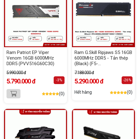
Ram Patriot EP Viper
Ram G.Skill Ripjaws S5 16GB
Venom 16GB 6000MHz
6000MHz DDR5 - Tản thép
DDR5 (PVV516G60C30)
(Black) (F5-
6000J3636F16GX1-RS5K)
5.990.000 đ
7.188.000 đ
5.790.000 đ
5.290.000 đ
-3%
-26%
Hết hàng
(0)
(0)