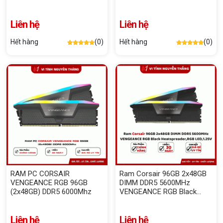
TITANIUM Black
Heatspreader, RGB LED, 1.4V
Liên hệ
Liên hệ
Hết hàng
(0)
Hết hàng
(0)
RAM PC CORSAIR
Ram Corsair 96GB 2x48GB
VENGEANCE RGB 96GB
DIMM DDR5 5600MHz
(2x48GB) DDR5 6000Mhz
VENGEANCE RGB Black
Heatspreader,RGB LED,1.25V
Liên hệ
Liên hệ