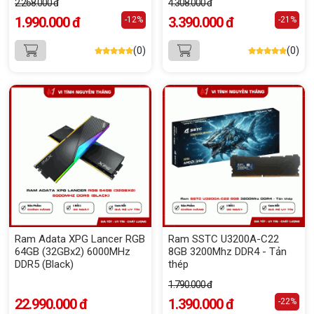
2.268.000 đ
4.308.000 đ
1.990.000 đ
3.390.000 đ
-12%
-21%
(0)
(0)
Ram Adata XPG Lancer RGB
Ram SSTC U3200A-C22
64GB (32GBx2) 6000MHz
8GB 3200Mhz DDR4 - Tản
DDR5 (Black)
thép
1.790.000 đ
22.990.000 đ
1.390.000 đ
-22%