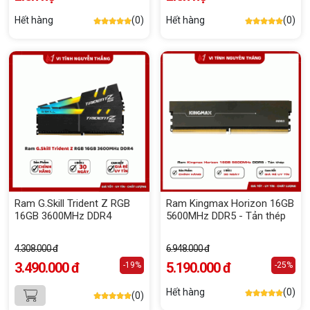
Hết hàng
(0)
Hết hàng
(0)
Ram G.Skill Trident Z RGB
Ram Kingmax Horizon 16GB
16GB 3600MHz DDR4
5600MHz DDR5 - Tản thép
4.308.000 đ
6.948.000 đ
3.490.000 đ
5.190.000 đ
-19%
-25%
Hết hàng
(0)
(0)