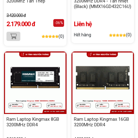
3200Mhz Tản Thép
3200MHz DDR4 - Tản nhiệt
(Black) (MMX16GD432C16U)
3.420.000 đ
2.179.000 đ
Liên hệ
-36%
Hết hàng
(0)
(0)
Ram Laptop Kingmax 8GB
Ram Laptop Kingmax 16GB
3200MHz DDR4
3200MHz DDR4