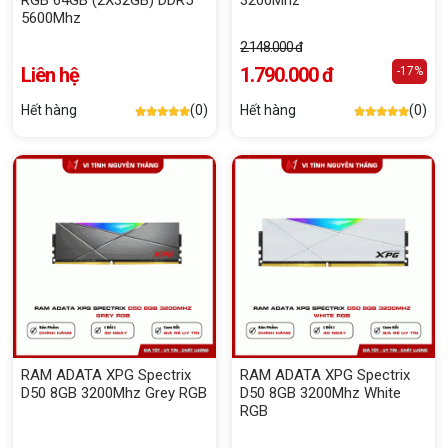
RGB 64GB (2X32GB) DDR5
3200Mhz
5600Mhz
2.148.000 đ
Liên hệ
1.790.000 đ
-17%
Hết hàng
(0)
Hết hàng
(0)
RAM ADATA XPG Spectrix
RAM ADATA XPG Spectrix
D50 8GB 3200Mhz Grey RGB
D50 8GB 3200Mhz White
RGB