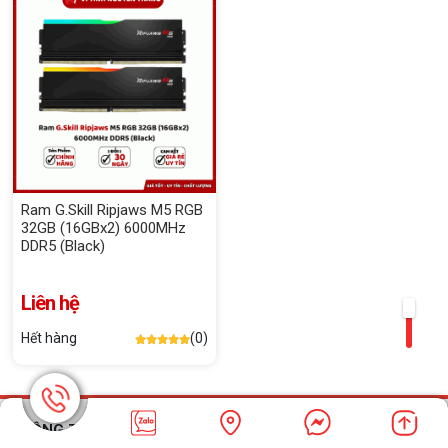
Ram G.Skill Ripjaws M5 RGB
32GB (16GBx2) 6000MHz
DDR5 (Black)
Liên hệ
Hết hàng
(0)
THÔNG TIN LIÊN HỆ