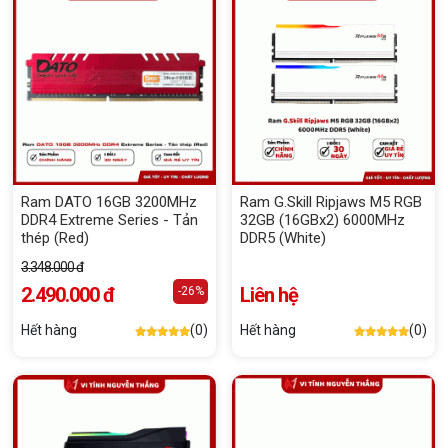
Ram DATO 16GB 3200MHz
Ram G.Skill Ripjaws M5 RGB
DDR4 Extreme Series - Tản
32GB (16GBx2) 6000MHz
thép (Red)
DDR5 (White)
3.348.000 đ
2.490.000 đ
Liên hệ
-26%
Hết hàng
(0)
Hết hàng
(0)