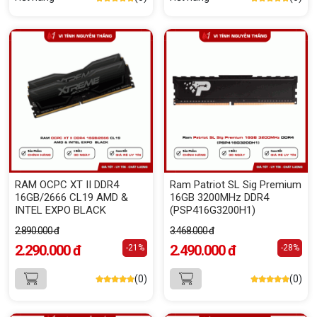
RAM OCPC XT II DDR4
Ram Patriot SL Sig Premium
16GB/2666 CL19 AMD &
16GB 3200MHz DDR4
INTEL EXPO BLACK
(PSP416G3200H1)
2.890.000 đ
3.468.000 đ
2.290.000 đ
2.490.000 đ
-21%
-28%
(0)
(0)