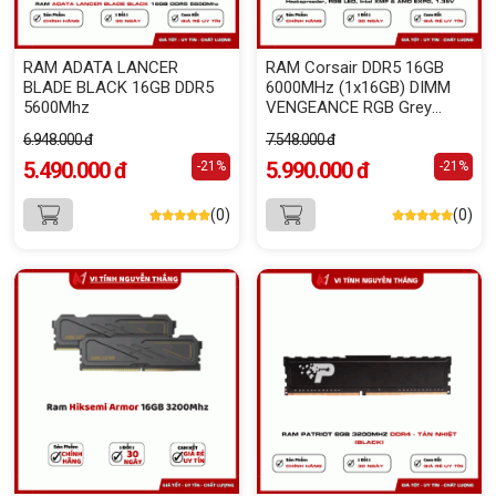
RAM ADATA LANCER
RAM Corsair DDR5 16GB
BLADE BLACK 16GB DDR5
6000MHz (1x16GB) DIMM
5600Mhz
VENGEANCE RGB Grey
Heatspreader, RGB LED, Intel
6.948.000 đ
7.548.000 đ
XMP & AMD EXPO, 1.35V
5.490.000 đ
5.990.000 đ
-21%
-21%
(0)
(0)