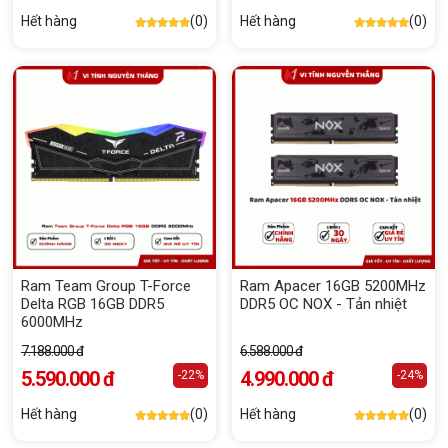
Hết hàng
(0)
Hết hàng
(0)
Ram Team Group T-Force
Ram Apacer 16GB 5200MHz
Delta RGB 16GB DDR5
DDR5 OC NOX - Tản nhiệt
6000MHz
7.188.000 đ
6.588.000 đ
5.590.000 đ
4.990.000 đ
-22%
-24%
Hết hàng
(0)
Hết hàng
(0)