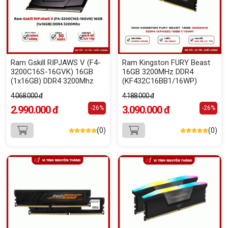
Ram Gskill RIPJAWS V (F4-
Ram Kingston FURY Beast
3200C16S-16GVK) 16GB
16GB 3200MHz DDR4
(1x16GB) DDR4 3200Mhz
(KF432C16BB1/16WP)
4.068.000 đ
4.188.000 đ
2.990.000 đ
3.090.000 đ
-26%
-26%
(0)
(0)