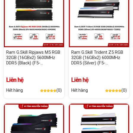
Ram G.Skill Ripjaws M5 RGB
Ram G.Skill Trident Z5 RGB
32GB (16GBx2) 5600MHz
32GB (16GBx2) 6000MHz
DDR5 (Black) (F5-
DDR5 (Silver) (F5-
5600J4645A16GX2-RM5RK)
6000J3636F16GX2-TZ5RS)
Liên hệ
Liên hệ
Hết hàng
(0)
Hết hàng
(0)