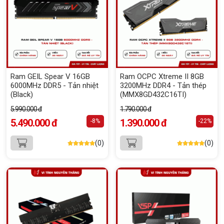
Ram GEIL Spear V 16GB
Ram OCPC Xtreme II 8GB
6000MHz DDR5 - Tản nhiệt
3200MHz DDR4 - Tản thép
(Black)
(MMX8GD432C16TI)
5.990.000 đ
1.790.000 đ
5.490.000 đ
1.390.000 đ
-8%
-22%
(0)
(0)