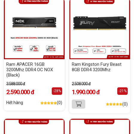
Ram APACER 16GB
Ram Kingston Fury Beast
3200Mhz DDR4 OC NOX
8GB DDR4 3200Mhz
(Black)
3.588.000 đ
2.508.000 đ
2.590.000 đ
1.990.000 đ
-28%
-21%
Hết hàng
(0)
(0)