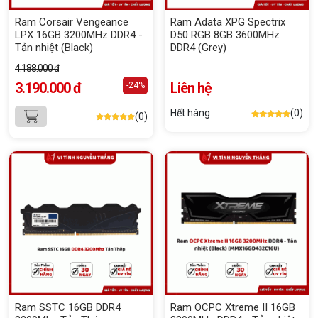
Ram Corsair Vengeance
Ram Adata XPG Spectrix
LPX 16GB 3200MHz DDR4 -
D50 RGB 8GB 3600MHz
Tản nhiệt (Black)
DDR4 (Grey)
4.188.000 đ
3.190.000 đ
Liên hệ
-24%
Hết hàng
(0)
(0)
Ram SSTC 16GB DDR4
Ram OCPC Xtreme II 16GB