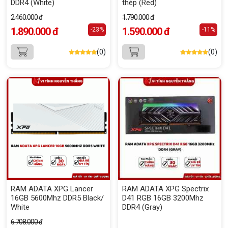
DDR4 (White)
thép (Red)
2.460.000 đ
1.790.000 đ
1.890.000 đ
1.590.000 đ
-23%
-11%
(0)
(0)
RAM ADATA XPG Lancer
RAM ADATA XPG Spectrix
16GB 5600Mhz DDR5 Black/
D41 RGB 16GB 3200Mhz
White
DDR4 (Gray)
6.708.000 đ