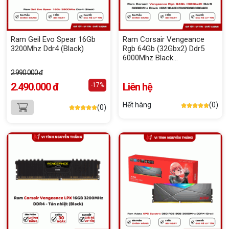
Ram Geil Evo Spear 16Gb
Ram Corsair Vengeance
3200Mhz Ddr4 (Black)
Rgb 64Gb (32Gbx2) Ddr5
6000Mhz Black
(CMH64GX5M2D6000C40)
2.990.000 đ
2.490.000 đ
Liên hệ
-17%
Hết hàng
(0)
(0)