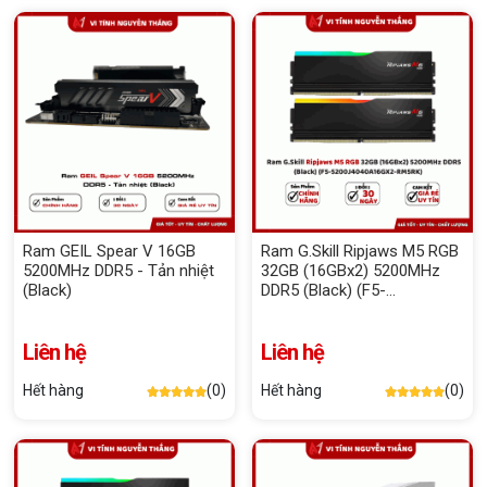
Ram GEIL Spear V 16GB
Ram G.Skill Ripjaws M5 RGB
5200MHz DDR5 - Tản nhiệt
32GB (16GBx2) 5200MHz
(Black)
DDR5 (Black) (F5-
5200J4040A16GX2-RM5RK)
Liên hệ
Liên hệ
Hết hàng
(0)
Hết hàng
(0)