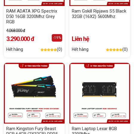
RAM ADATA XPG Spectrix
Ram Gskill Ripjaws S5 Black
D50 16GB 3200Mhz Grey
32GB (16X2) 5600Mhz
RGB
4.068.000 đ
3.290.000 đ
Liên hệ
-19%
Hết hàng
(0)
Hết hàng
(0)
Ram Kingston Fury Beast
Ram Laptop Lexar 8GB