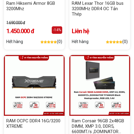
Ram Hiksemi Armor 8GB
RAM Lexar Thor 16GB bus
3200Mhz
3200MHz DDR4 OC Tản
Thép
1.690.000 đ
1.450.000 đ
Liên hệ
-14%
Hết hàng
(0)
Hết hàng
(0)
RAM OCPC DDR4 16G/3200
Ram Corsair 96GB 2x48GB
XTREME
DIMM, XMP 3.0, DDR5,
6600MT/s ,DOMINATOR