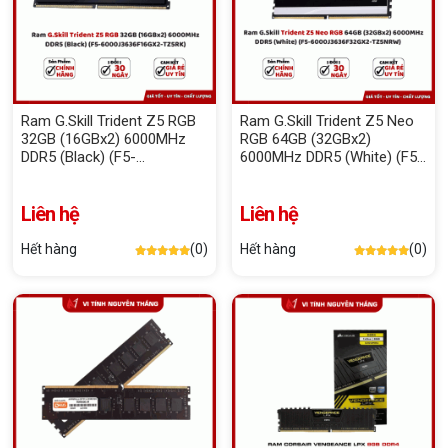
Ram G.Skill Trident Z5 RGB
Ram G.Skill Trident Z5 Neo
32GB (16GBx2) 6000MHz
RGB 64GB (32GBx2)
DDR5 (Black) (F5-
6000MHz DDR5 (White) (F5-
6000J3636F16GX2-TZ5RK)
6000J3636F32GX2-
TZ5NRW)
Liên hệ
Liên hệ
Hết hàng
(0)
Hết hàng
(0)