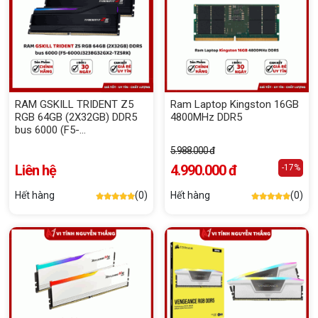
RAM GSKILL TRIDENT Z5
Ram Laptop Kingston 16GB
RGB 64GB (2X32GB) DDR5
4800MHz DDR5
bus 6000 (F5-
6000J3238G32GX2-TZ5RK)
5.988.000 đ
Liên hệ
4.990.000 đ
-17%
Hết hàng
(0)
Hết hàng
(0)