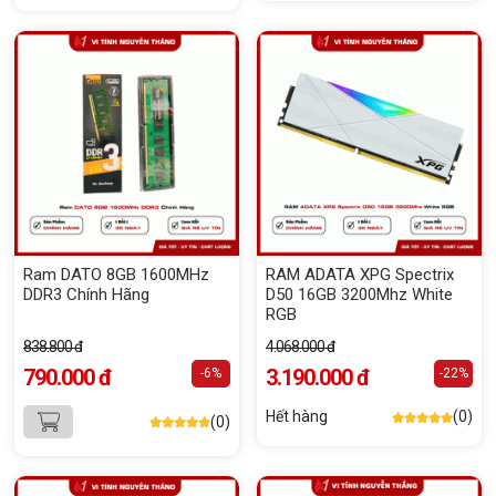
Ram DATO 8GB 1600MHz
RAM ADATA XPG Spectrix
DDR3 Chính Hãng
D50 16GB 3200Mhz White
RGB
838.800 đ
4.068.000 đ
790.000 đ
3.190.000 đ
-6%
-22%
Hết hàng
(0)
(0)