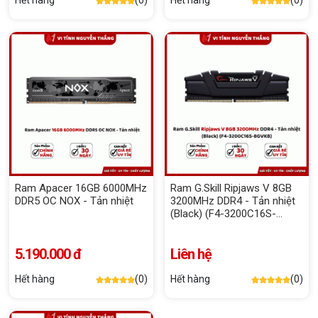
Hết hàng
(0)
Hết hàng
(0)
Ram Apacer 16GB 6000MHz
Ram G.Skill Ripjaws V 8GB
DDR5 OC NOX - Tản nhiệt
3200MHz DDR4 - Tản nhiệt
(Black) (F4-3200C16S-
8GVKB)
5.190.000 đ
Liên hệ
Hết hàng
(0)
Hết hàng
(0)