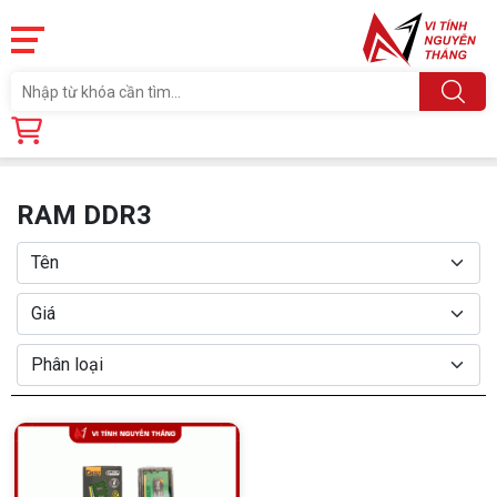
Trang chủ
Linh Kiện
RAM - BỘ NHỚ TRONG
RAM DDR3
RAM DDR3