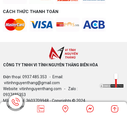
CÁCH THỨC THANH TOÁN
CÔNG TY TNHH VI TÍNH NGUYỄN THẮNG BIÊN HÒA​
Điện thoại: 0937.485.353 - Email:
vitinhnguyenthang@gmail.com
Website: vitinhnguyenthang.com - Zalo :
0937485353
Mã Số Thuế: 3603709948 - Copyrights © 2024
Vitinhnguyenthang.com. All Rights Reserved