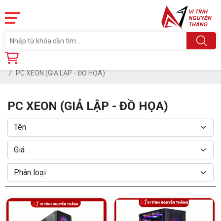
Trang chủ
Sản phẩm
MÁY TÍNH CŨ
PC XEON (GIẢ LẬP - ĐỒ HỌA)
PC XEON (GIẢ LẬP - ĐỒ HỌA)