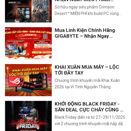
CRIMSON DESERT™
Sở hữu ngay siêu phẩm Crimson
Desert™ MIỄN PHÍ khi build PC cùng
CPU Ryzen™ 9000 Series và GPU
Radeon™ RX 9070! Khám phá chương
Mua Linh Kiện Chính Hãng
trình khuyến mãi khủng từ AMD diễn ra
GIGABYTE – Nhận Ngay
từ 10/02 đến 25/04/2026. Nâng cấp
Voucher Hấp Dẫn
sức mạnh 'quái vật', rinh quà đẳng cấp
ngay hôm nay!
KHAI XUÂN MUA MÁY – LỘC
TỚI ĐẦY TAY
Chương trình khuyến mãi Khai Xuân
2026 tại Vi Tính Nguyễn Thắng
KHỞI ĐỘNG BLACK FRIDAY -
SĂN DEAL CỰC CHÁY CÙNG VI
TÍNH NGUYỄN THẮNG!!
Black Friday diễn ra từ 27–29/11/2025
với 2 chương trình khuyến mãi hấp dẫn:
giảm giá RAM khi build PC và ưu đãi