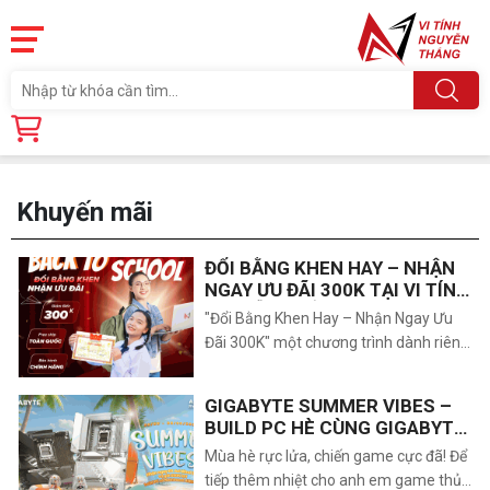
Trang chủ
Khuyến mãi
Khuyến mãi
ĐỔI BẰNG KHEN HAY – NHẬN
NGAY ƯU ĐÃI 300K TẠI VI TÍNH
NGUYỄN THẮNG
"Đổi Bằng Khen Hay – Nhận Ngay Ưu
Đãi 300K" một chương trình dành riêng
cho học sinh và sinh viên giỏi. Chỉ cần
mang trực tiếp Giấy khen của mình đến
GIGABYTE SUMMER VIBES –
shop, bạn sẽ nhận ngay voucher giảm
BUILD PC HÈ CÙNG GIGABYTE
giá thẳng 300.000 VNĐ áp dụng khi
AMD
Mùa hè rực lửa, chiến game cực đã! Để
mua Laptop văn phòng hoặc gaming
tiếp thêm nhiệt cho anh em game thủ
(mỗi giấy khen áp dụng 1 lần, voucher