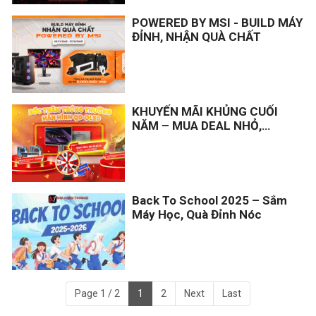
lớn cho các gear, linh kiện trong danh
POWERED BY MSI - BUILD MÁY
sách. Áp dụng mua trực tiếp tại shop,
ĐỈNH, NHẬN QUÀ CHẤT
mỗi khách được mua 1 sản phẩm mỗi
danh mục, số lượng có hạn và có thể
kết thúc sớm.
KHUYẾN MÃI KHỦNG CUỐI
NĂM – MUA DEAL NHỎ,
TRÚNG QUÀ TO!
Back To School 2025 – Sắm
Máy Học, Quà Đỉnh Nóc
Page 1 / 2
1
2
Next
Last