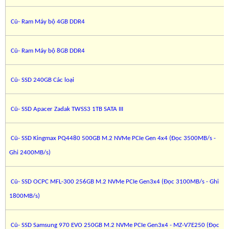
Cũ- Ram Máy bộ 4GB DDR4
Cũ- Ram Máy bộ 8GB DDR4
Cũ- SSD 240GB Các loại
Cũ- SSD Apacer Zadak TWSS3 1TB SATA III
Cũ- SSD Kingmax PQ4480 500GB M.2 NVMe PCIe Gen 4x4 (Đọc 3500MB/s -
Ghi 2400MB/s)
Cũ- SSD OCPC MFL-300 256GB M.2 NVMe PCIe Gen3x4 (Đọc 3100MB/s - Ghi
1800MB/s)
Cũ- SSD Samsung 970 EVO 250GB M.2 NVMe PCIe Gen3x4 - MZ-V7E250 (Đọc