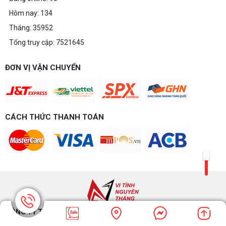
Hôm nay: 134
Tháng: 35952
Tổng truy cập: 7521645
ĐƠN VỊ VẬN CHUYỂN
CÁCH THỨC THANH TOÁN
CÔNG TY TNHH VI TÍNH NGUYỄN THẮNG BIÊN HÒA​