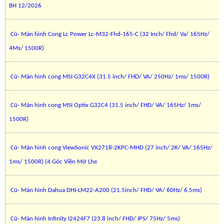
BH 12/2026
Cũ- Màn hình Cong Lc Power Lc-M32-Fhd-165-C (32 Inch/ Fhd/ Va/ 165Hz/
4Ms/ 1500R)
Cũ- Màn hình cong MSI G32C4X (31.5 inch/ FHD/ VA/ 250Hz/ 1ms/ 1500R)
Cũ- Màn hình cong MSI Optix G32C4 (31.5 inch/ FHD/ VA/ 165Hz/ 1ms/
1500R)
Cũ- Màn hình cong ViewSonic VX2718-2KPC-MHD (27 inch/ 2K/ VA/ 165Hz/
1ms/ 1500R) (4 Góc Viền Mờ Lhe
Cũ- Màn hình Dahua DHI-LM22-A200 (21.5inch/ FHD/ VA/ 60Hz/ 6.5ms)
Cũ- Màn hình Infinity I2424F7 (23.8 inch/ FHD/ IPS/ 75Hz/ 5ms)