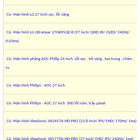
Cũ- Màn hình LG 27 inch sọc, lỗi nặng
Cũ- Màn hình LG UltraGear 27GR95QE-B (27 inch/ QHD 2K/ OLED/ 240Hz/
0.03ms)
Cũ- Màn hình phẳng AOC-Philip 24 inch Lỗi sọc , hở sáng , bụi trong , chấm ,
vv
Cũ- Màn hình Philips - AOC 27 inch
Cũ- Màn hình Philips - AOC 27 inch (NS) lỗi nám, trầy panel
Cũ- Màn hình ViewSonic VX2457A-HD-PRO (23.8 inch/ IPS/ FHD/ 170Hz/ 1ms)
Cũ- Màn hình ViewSonic VX2779A-HD-PRO (27 inch/ FHD/ IPS/ 240Hz/ 1ms)