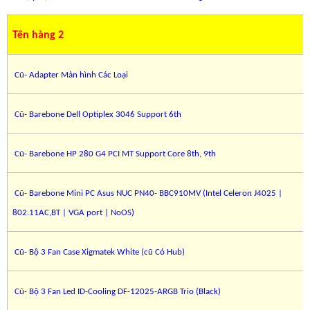
Tên hàng 2
Cũ- Adapter Màn hình Các Loại
Cũ- Barebone Dell Optiplex 3046 Support 6th
Cũ- Barebone HP 280 G4 PCI MT Support Core 8th, 9th
Cũ- Barebone Mini PC Asus NUC PN40- BBC910MV (Intel Celeron J4025 |
802.11AC,BT | VGA port | NoOS)
Cũ- Bộ 3 Fan Case Xigmatek White (cũ Có Hub)
Cũ- Bộ 3 Fan Led ID-Cooling DF-12025-ARGB Trio (Black)