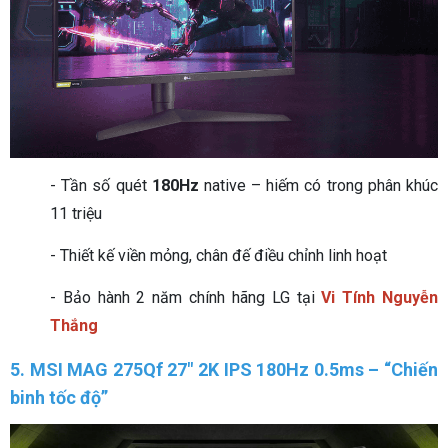
- Tần số quét
180Hz
native – hiếm có trong phân khúc
11 triệu
- Thiết kế viền mỏng, chân đế điều chỉnh linh hoạt
- Bảo hành 2 năm chính hãng LG tại
Vi Tính Nguyễn
Thắng
5. MSI MAG 275Qf 27" 2K IPS 180Hz 0.5ms – “Chiến
binh tốc độ”