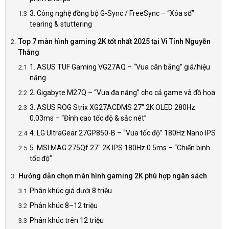
3. Công nghệ đồng bộ G-Sync / FreeSync – “Xóa sổ”
tearing & stuttering
Top 7 màn hình gaming 2K tốt nhất 2025 tại Vi Tính Nguyễn
Thắng
1. ASUS TUF Gaming VG27AQ – “Vua cân bằng” giá/hiệu
năng
2. Gigabyte M27Q – “Vua đa năng” cho cả game và đồ họa
3. ASUS ROG Strix XG27ACDMS 27" 2K OLED 280Hz
0.03ms – “Đỉnh cao tốc độ & sắc nét”
4. LG UltraGear 27GP850-B – “Vua tốc độ” 180Hz Nano IPS
5. MSI MAG 275Qf 27" 2K IPS 180Hz 0.5ms – “Chiến binh
tốc độ”
Hướng dẫn chọn màn hình gaming 2K phù hợp ngân sách
Phân khúc giá dưới 8 triệu
Phân khúc 8–12 triệu
Phân khúc trên 12 triệu