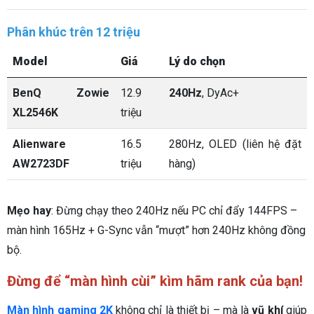
Phân khúc trên 12 triệu
Model
Giá
Lý do chọn
BenQ Zowie
12.9
240Hz
, DyAc+
XL2546K
triệu
Alienware
16.5
280Hz, OLED (liên hệ đặt
AW2723DF
triệu
hàng)
Mẹo hay
: Đừng chạy theo 240Hz nếu PC chỉ đẩy 144FPS –
màn hình 165Hz + G-Sync vẫn “mượt” hơn 240Hz không đồng
bộ.
Đừng để “màn hình cùi” kìm hãm rank của bạn!
Màn hình gaming 2K
không chỉ là thiết bị – mà là
vũ khí
giúp