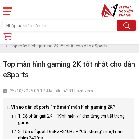
Trang chủ
Tin tức
Top màn hình gaming 2K tốt nhất cho dân eSports
Top màn hình gaming 2K tốt nhất cho dân
eSports
25/10/2025 09:17 AM
4381 Lượt xem
Vì sao dân eSports “mê mẩn” màn hình gaming 2K?
1. Độ phân giải 2K – “Kính hiển vi” cho từng chi tiết trong
game
2. Tần số quét 165Hz–240Hz – “Cắt khung” mượt như
phim 240fps