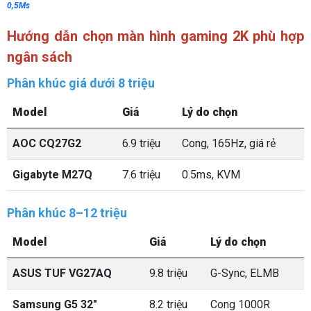
0,5Ms
Hướng dẫn chọn màn hình gaming 2K phù hợp
ngân sách
Phân khúc giá dưới 8 triệu
Model
Giá
Lý do chọn
AOC CQ27G2
6.9 triệu
Cong, 165Hz, giá rẻ
Gigabyte M27Q
7.6 triệu
0.5ms, KVM
Phân khúc 8–12 triệu
Model
Giá
Lý do chọn
ASUS TUF VG27AQ
9.8 triệu
G-Sync, ELMB
Samsung G5 32"
8.2 triệu
Cong 1000R