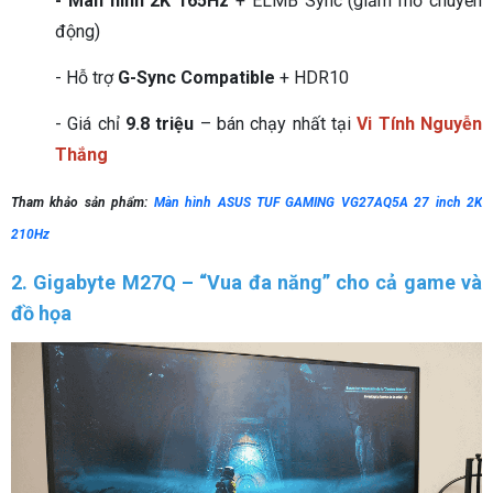
- Màn hình 2K 165Hz
+ ELMB Sync (giảm mờ chuyển
động)
- Hỗ trợ
G-Sync Compatible
+ HDR10
- Giá chỉ
9.8 triệu
– bán chạy nhất tại
Vi Tính Nguyễn
Thắng
Tham khảo sản phẩm:
Màn hình ASUS TUF GAMING VG27AQ5A 27 inch 2K
210Hz
2. Gigabyte M27Q – “Vua đa năng” cho cả game và
đồ họa