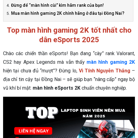
Đừng để “màn hình cùi” kìm hãm rank của bạn!
Mua màn hình gaming 2K chính hãng ở đâu tại Đồng Nai?
Top màn hình gaming 2K tốt nhất cho
dân eSports 2025
Chào các chiến thần eSports! Bạn đang “cày” rank Valorant,
CS2 hay Apex Legends mà vẫn thấy
màn hình gaming 2K
hiện tại chưa đủ “mượt”? Đừng lo,
Vi Tính Nguyễn Thắng
–
địa chỉ tin cậy tại Đồng Nai – sẽ giúp bạn “nâng cấp” ngay bộ
vũ khí bí mật:
màn hình eSports 2K
chuẩn chuyên nghiệp.