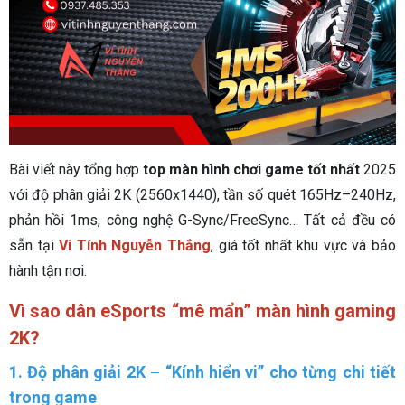
Bài viết này tổng hợp
top màn hình chơi game tốt nhất
2025
với độ phân giải 2K (2560x1440), tần số quét 165Hz–240Hz,
phản hồi 1ms, công nghệ G-Sync/FreeSync… Tất cả đều có
sẵn tại
Vi Tính Nguyễn Thắng
, giá tốt nhất khu vực và bảo
hành tận nơi.
Vì sao dân eSports “mê mẩn” màn hình gaming
2K?
1. Độ phân giải 2K – “Kính hiển vi” cho từng chi tiết
trong game