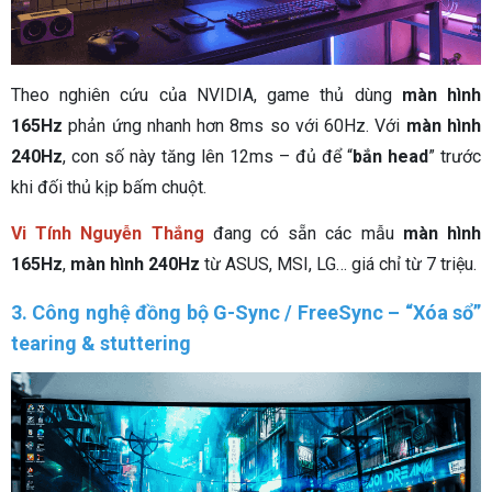
Theo nghiên cứu của NVIDIA, game thủ dùng
màn hình
165Hz
phản ứng nhanh hơn 8ms so với 60Hz. Với
màn hình
240Hz
, con số này tăng lên 12ms – đủ để “
bắn head
” trước
khi đối thủ kịp bấm chuột.
Vi Tính Nguyễn Thắng
đang có sẵn các mẫu
màn hình
165Hz
,
màn hình 240Hz
từ ASUS, MSI, LG… giá chỉ từ 7 triệu.
3. Công nghệ đồng bộ G-Sync / FreeSync – “Xóa sổ”
tearing & stuttering