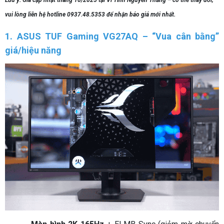
vui lòng liên hệ hotline 0937.48.5353 để nhận báo giá mới nhất.
1. ASUS TUF Gaming VG27AQ – “Vua cân bằng”
giá/hiệu năng