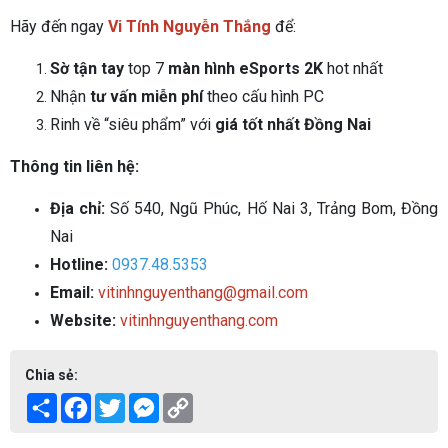
Hãy đến ngay
Vi Tính Nguyễn Thắng
để:
Sờ tận tay
top 7
màn hình eSports 2K
hot nhất
Nhận
tư vấn miễn phí
theo cấu hình PC
Rinh về “siêu phẩm” với
giá tốt nhất Đồng Nai
Thông tin liên hệ:
Địa chỉ:
Số 540, Ngũ Phúc, Hố Nai 3, Trảng Bom, Đồng
Nai
Hotline:
0937.48.5353
Email:
vitinhnguyenthang@gmail.com
Website:
vitinhnguyenthang.com
Chia sẻ:
Share
Facebook
Twitter
Messenger
Copy
Link