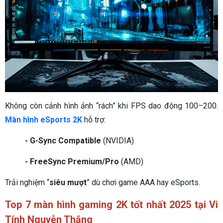
Không còn cảnh hình ảnh “rách” khi FPS dao động 100–200.
Màn hình eSports 2K
hỗ trợ:
- G-Sync Compatible
(NVIDIA)
- FreeSync Premium/Pro
(AMD)
Trải nghiệm “
siêu mượt
” dù chơi game AAA hay eSports.
Top 7 màn hình gaming 2K tốt nhất 2025 tại Vi
Tính Nguyễn Thắng