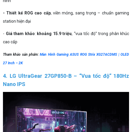
hình
- Thiết kế ROG cao cấp
, viền mỏng, sang trọng – chuẩn gaming
station hiện đại
-
Giá tham khảo
:
khoảng 15.9 triệu
, “vua tốc độ” trong phân khúc
cao cấp
Tham khảo sản phẩm:
Màn Hình Gaming ASUS ROG Strix XG27ACDMS | OLED
27 Inch – 2K
4. LG UltraGear 27GP850-B – “Vua tốc độ” 180Hz
Nano IPS