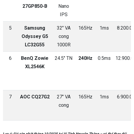
27GP850-B
Nano
IPS
5
Samsung
32" VA
165Hz
1ms
8.200.0
Odyssey G5
cong
LC32G55
1000R
6
BenQ Zowie
24.5" TN
240Hz
0.5ms
12.900.
XL2546K
7
AOC CQ27G2
27" VA
165Hz
1ms
6.900.0
cong
Lưu ý: Giá cập nhật tháng 10/2025 tại Vi Tính Nguyễn Thắng – có thể thay đổi,