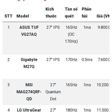
Kích
Tần số
Phản
STT
Model
thước
quét
hồi
Giá (VN
1
ASUS TUF
27" IPS
165Hz
1ms
9.800.0
VG27AQ
(OC
170Hz)
2
Gigabyte
27" IPS
170Hz
0.5ms
7.600.0
M27Q
3
MSI
27"
165Hz
1ms
10.200.
MAG274QRF-
Quantum
QD
Dot
4
LG UltraGear
27"
180Hz
1ms
11.500.