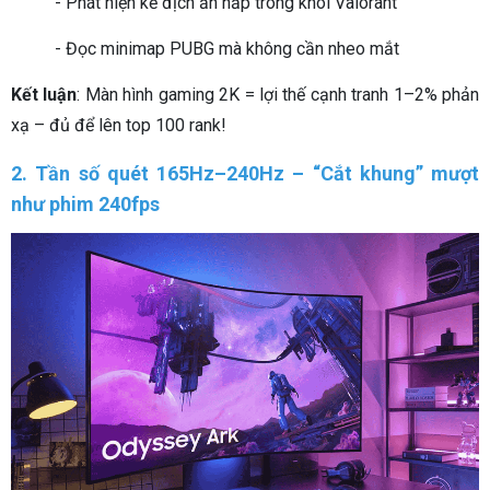
- Phát hiện kẻ địch ẩn nấp trong khói Valorant
- Đọc minimap PUBG mà không cần nheo mắt
Kết luận
: Màn hình gaming 2K = lợi thế cạnh tranh 1–2% phản
xạ – đủ để lên top 100 rank!
2. Tần số quét 165Hz–240Hz – “Cắt khung” mượt
như phim 240fps