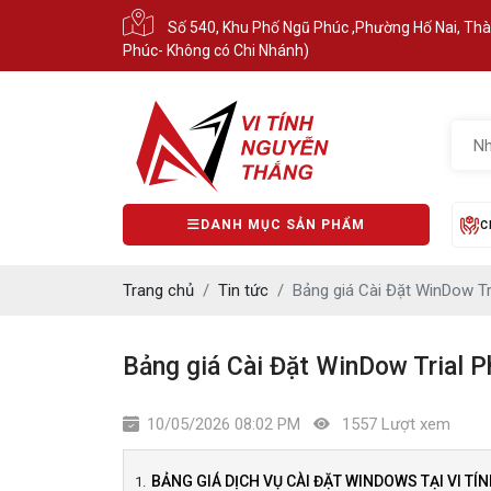
Số 540, Khu Phố Ngũ Phúc ,Phường Hố Nai, Th
Phúc- Không có Chi Nhánh)
DANH MỤC SẢN PHẨM
C
Trang chủ
Tin tức
Bảng giá Cài Đặt WinDow T
Bảng giá Cài Đặt WinDow Trial 
10/05/2026 08:02 PM
1557 Lượt xem
BẢNG GIÁ DỊCH VỤ CÀI ĐẶT WINDOWS TẠI VI T