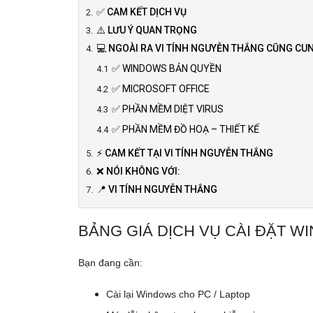
✅ CAM KẾT DỊCH VỤ
⚠️ LƯU Ý QUAN TRỌNG
💻 NGOÀI RA VI TÍNH NGUYỄN THẮNG CŨNG C
✅ WINDOWS BẢN QUYỀN
✅ MICROSOFT OFFICE
✅ PHẦN MỀM DIỆT VIRUS
✅ PHẦN MỀM ĐỒ HOẠ – THIẾT KẾ
⚡ CAM KẾT TẠI VI TÍNH NGUYỄN THẮNG
❌ NÓI KHÔNG VỚI:
📍 VI TÍNH NGUYỄN THẮNG
BẢNG GIÁ DỊCH VỤ CÀI ĐẶT W
Bạn đang cần:
Cài lại Windows cho PC / Laptop