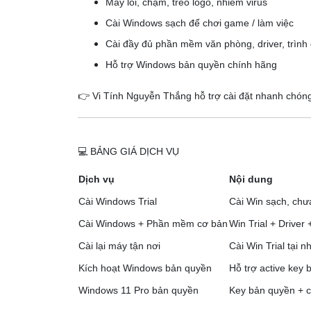
Máy lỗi, chậm, treo logo, nhiễm virus
Cài Windows sạch để chơi game / làm việc
Cài đầy đủ phần mềm văn phòng, driver, trình
Hỗ trợ Windows bản quyền chính hãng
👉 Vi Tính Nguyễn Thắng hỗ trợ cài đặt nhanh chóng 
💻 BẢNG GIÁ DỊCH VỤ
Dịch vụ
Nội dung
Cài Windows Trial
Cài Win sạch, chư
Cài Windows + Phần mềm cơ bản
Win Trial + Driver
Cài lại máy tận nơi
Cài Win Trial tại 
Kích hoạt Windows bản quyền
Hỗ trợ active key
Windows 11 Pro bản quyền
Key bản quyền + c