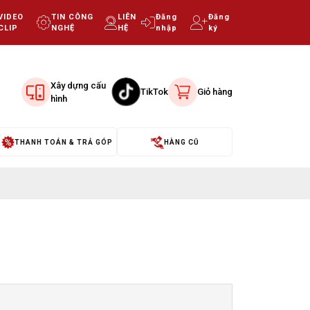
VIDEO
TIN CÔNG
LIÊN
Đăng
Đăng
CLIP
NGHỆ
HỆ
nhập
ký
Xây dựng cấu
TikTok
Giỏ hàng
hình
THANH TOÁN & TRẢ GÓP
HÀNG CŨ