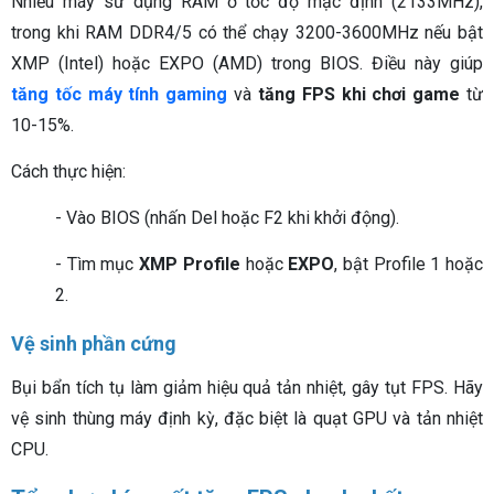
Nhiều máy sử dụng RAM ở tốc độ mặc định (2133MHz),
trong khi RAM DDR4/5 có thể chạy 3200-3600MHz nếu bật
XMP (Intel) hoặc EXPO (AMD) trong BIOS. Điều này giúp
tăng tốc máy tính gaming
và
tăng FPS khi chơi game
từ
10-15%.
Cách thực hiện:
- Vào BIOS (nhấn Del hoặc F2 khi khởi động).
- Tìm mục
XMP Profile
hoặc
EXPO
, bật Profile 1 hoặc
2.
Vệ sinh phần cứng
Bụi bẩn tích tụ làm giảm hiệu quả tản nhiệt, gây tụt FPS. Hãy
vệ sinh thùng máy định kỳ, đặc biệt là quạt GPU và tản nhiệt
CPU.