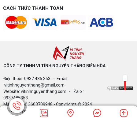
CÁCH THỨC THANH TOÁN
CÔNG TY TNHH VI TÍNH NGUYỄN THẮNG BIÊN HÒA​
Điện thoại: 0937.485.353 - Email:
vitinhnguyenthang@gmail.com
Website: vitinhnguyenthang.com - Zalo :
0937485353
Mã Số Thuế: 3603709948 - Copyrights © 2024
Vitinhnguyenthang.com. All Rights Reserved