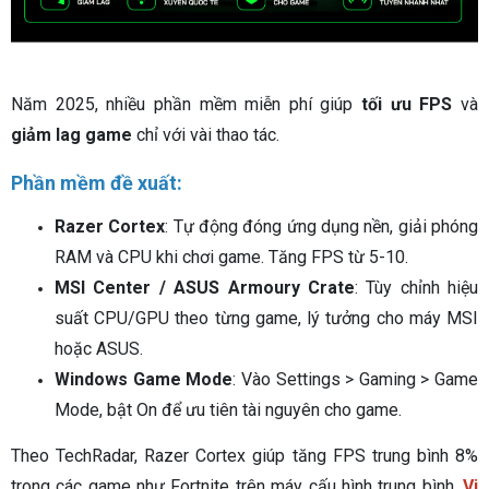
Năm 2025, nhiều phần mềm miễn phí giúp
tối ưu FPS
và
giảm lag game
chỉ với vài thao tác.
Phần mềm đề xuất:
Razer Cortex
: Tự động đóng ứng dụng nền, giải phóng
RAM và CPU khi chơi game. Tăng FPS từ 5-10.
MSI Center / ASUS Armoury Crate
: Tùy chỉnh hiệu
suất CPU/GPU theo từng game, lý tưởng cho máy MSI
hoặc ASUS.
Windows Game Mode
: Vào Settings > Gaming > Game
Mode, bật On để ưu tiên tài nguyên cho game.
Theo TechRadar, Razer Cortex giúp tăng FPS trung bình 8%
trong các game như Fortnite trên máy cấu hình trung bình.
Vi