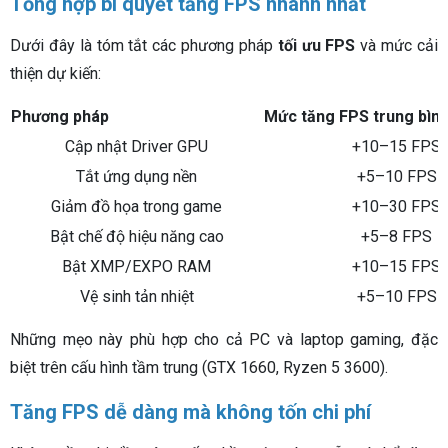
Tổng hợp bí quyết tăng FPS nhanh nhất
Dưới đây là tóm tắt các phương pháp
tối ưu FPS
và mức cải
thiện dự kiến:
Phương pháp
Mức tăng FPS trung bìn
Cập nhật Driver GPU
+10–15 FPS
Tắt ứng dụng nền
+5–10 FPS
Giảm đồ họa trong game
+10–30 FPS
Bật chế độ hiệu năng cao
+5–8 FPS
Bật XMP/EXPO RAM
+10–15 FPS
Vệ sinh tản nhiệt
+5–10 FPS
Những mẹo này phù hợp cho cả PC và laptop gaming, đặc
biệt trên cấu hình tầm trung (GTX 1660, Ryzen 5 3600).
Tăng FPS dễ dàng mà không tốn chi phí