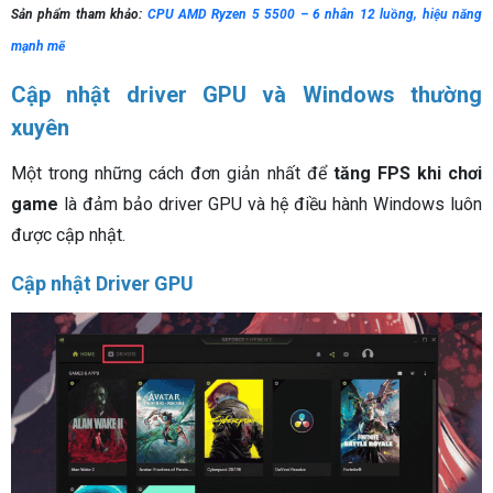
Sản phẩm tham khảo:
CPU AMD Ryzen 5 5500 – 6 nhân 12 luồng, hiệu năng
mạnh mẽ
Cập nhật driver GPU và Windows thường
xuyên
Một trong những cách đơn giản nhất để
tăng FPS khi chơi
game
là đảm bảo driver GPU và hệ điều hành Windows luôn
được cập nhật.
Cập nhật Driver GPU