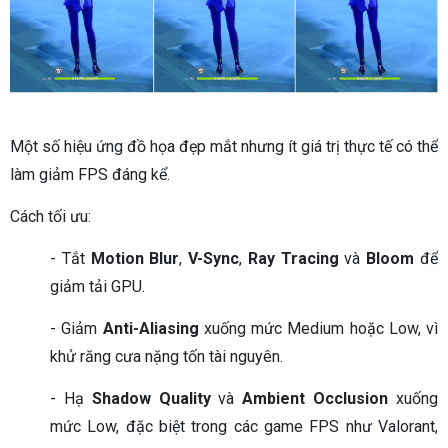
Một số hiệu ứng đồ họa đẹp mắt nhưng ít giá trị thực tế có thể
làm giảm FPS đáng kể.
Cách tối ưu:
- Tắt
Motion Blur
,
V-Sync
,
Ray Tracing
và
Bloom
để
giảm tải GPU.
- Giảm
Anti-Aliasing
xuống mức Medium hoặc Low, vì
khử răng cưa nặng tốn tài nguyên.
- Hạ
Shadow Quality
và
Ambient Occlusion
xuống
mức Low, đặc biệt trong các game FPS như Valorant,