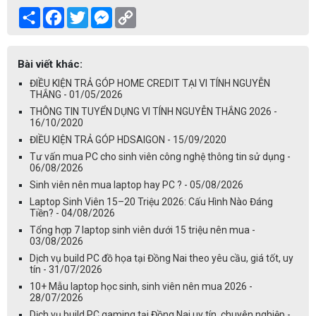
Share
Facebook
Twitter
Messenger
Copy
Link
Bài viết khác:
ĐIỀU KIỆN TRẢ GÓP HOME CREDIT TẠI VI TÍNH NGUYỄN
THẮNG - 01/05/2026
THÔNG TIN TUYỂN DỤNG VI TÍNH NGUYỄN THẮNG 2026 -
16/10/2020
ĐIỀU KIỆN TRẢ GÓP HDSAIGON - 15/09/2020
Tư vấn mua PC cho sinh viên công nghệ thông tin sử dụng -
06/08/2026
Sinh viên nên mua laptop hay PC ? - 05/08/2026
Laptop Sinh Viên 15–20 Triệu 2026: Cấu Hình Nào Đáng
Tiền? - 04/08/2026
Tổng hợp 7 laptop sinh viên dưới 15 triệu nên mua -
03/08/2026
Dịch vụ build PC đồ họa tại Đồng Nai theo yêu cầu, giá tốt, uy
tín - 31/07/2026
10+ Mẫu laptop học sinh, sinh viên nên mua 2026 -
28/07/2026
Dịch vụ build PC gaming tại Đồng Nai uy tín, chuyên nghiệp -