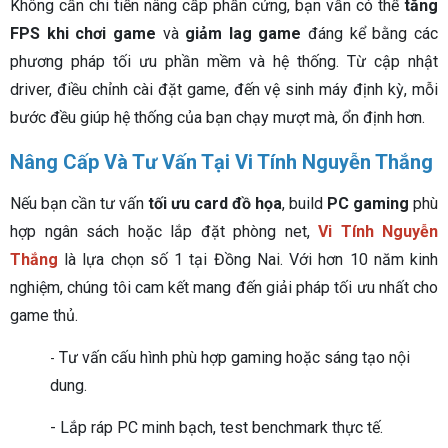
Không cần chi tiền nâng cấp phần cứng, bạn vẫn có thể
tăng
FPS khi chơi game
và
giảm lag game
đáng kể bằng các
phương pháp tối ưu phần mềm và hệ thống. Từ cập nhật
driver, điều chỉnh cài đặt game, đến vệ sinh máy định kỳ, mỗi
bước đều giúp hệ thống của bạn chạy mượt mà, ổn định hơn.
Nâng Cấp Và Tư Vấn Tại Vi Tính Nguyễn Thắng
Nếu bạn cần tư vấn
tối ưu card đồ họa
, build
PC gaming
phù
hợp ngân sách hoặc lắp đặt phòng net,
Vi Tính Nguyễn
Thắng
là lựa chọn số 1 tại Đồng Nai. Với hơn 10 năm kinh
nghiệm, chúng tôi cam kết mang đến giải pháp tối ưu nhất cho
game thủ.
Tư vấn cấu hình phù hợp gaming hoặc sáng tạo nội
-
dung.
- Lắp ráp PC minh bạch, test benchmark thực tế.