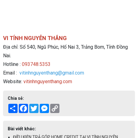
VI TÍNH NGUYỄN THẮNG
Địa chỉ: Số 540, Ngũ Phúc, Hố Nai 3, Trảng Bom, Tỉnh Đồng
Nai.
Hotline :
093748.5353
Email :
vitinhnguyenthang@gmail.com
Website:
vitinhnguyenthang.com
Chia sẻ:
Share
Facebook
Twitter
Messenger
Copy
Link
Bài viết khác:
ĐIỀU KIỆN TRẢ GÓP HOME CREDIT TẠI VI TÍNH NGUYỄN