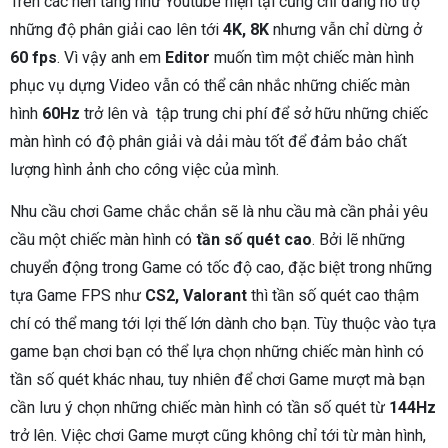
Trên các nền tảng như Youtube hiện tại cũng chỉ đang hỗ trợ
những độ phân giải cao lên tới
4K, 8K
nhưng vẫn chỉ dừng ở
60 fps
. Vì vậy anh em
Editor
muốn tìm một chiếc màn hình
phục vụ dựng Video vẫn có thể cân nhắc những chiếc màn
hình
60Hz
trở lên và tập trung chi phí để sở hữu những chiếc
màn hình có độ phân giải và dải màu tốt để đảm bảo
chất
lượng hình ảnh cho
cô
ng việc của mình.
Nhu cầu chơi Game chắc chắn sẽ là nhu cầu mà cần phải yêu
cầu một chiếc màn hình có
tần số quét cao
. Bởi lẽ những
chuyển động trong Game có tốc độ cao, đặc biệt trong những
tựa Game FPS như
CS2, Valorant
thì tần số quét cao thậm
chí có thể mang tới lợi thế lớn dành cho bạn. Tùy thuộc vào tựa
game bạn chơi bạn có thể lựa chọn những chiếc màn hình có
tần số quét khác nhau, tuy nhiên để chơi Game mượt mà bạn
cần lưu ý chọn những chiếc màn hình có tần số quét từ
144Hz
trở lên. Việc chơi Game mượt cũng không chỉ tới từ màn hình,