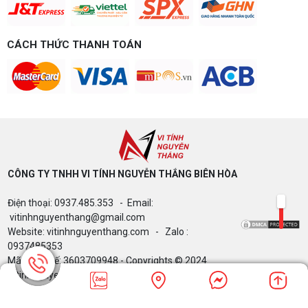
CÁCH THỨC THANH TOÁN
CÔNG TY TNHH VI TÍNH NGUYỄN THẮNG BIÊN HÒA​
Điện thoại: 0937.485.353 - Email:
vitinhnguyenthang@gmail.com
Website: vitinhnguyenthang.com - Zalo :
0937485353
Mã Số Thuế: 3603709948 - Copyrights © 2024
Vitinhnguyenthang.com. All Rights Reserved