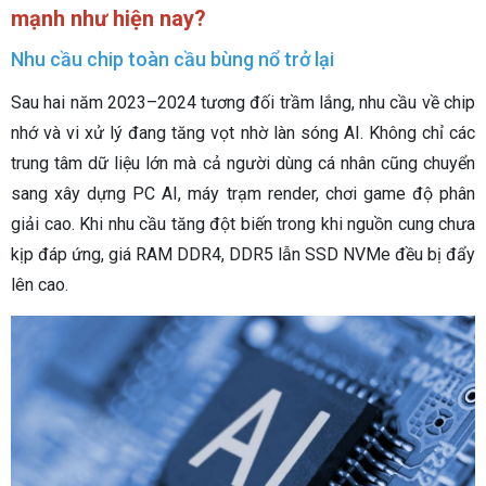
mạnh như hiện nay?
Nhu cầu chip toàn cầu bùng nổ trở lại
Sau hai năm 2023–2024 tương đối trầm lắng, nhu cầu về chip
nhớ và vi xử lý đang tăng vọt nhờ làn sóng AI. Không chỉ các
trung tâm dữ liệu lớn mà cả người dùng cá nhân cũng chuyển
sang xây dựng PC AI, máy trạm render, chơi game độ phân
giải cao. Khi nhu cầu tăng đột biến trong khi nguồn cung chưa
kịp đáp ứng, giá RAM DDR4, DDR5 lẫn SSD NVMe đều bị đẩy
lên cao.