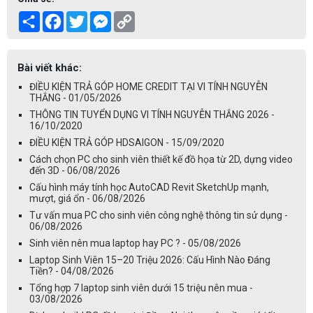
Share
Facebook
Twitter
Messenger
Copy
Link
Bài viết khác:
ĐIỀU KIỆN TRẢ GÓP HOME CREDIT TẠI VI TÍNH NGUYỄN
THẮNG - 01/05/2026
THÔNG TIN TUYỂN DỤNG VI TÍNH NGUYỄN THẮNG 2026 -
16/10/2020
ĐIỀU KIỆN TRẢ GÓP HDSAIGON - 15/09/2020
Cách chọn PC cho sinh viên thiết kế đồ họa từ 2D, dựng video
đến 3D - 06/08/2026
Cấu hình máy tính học AutoCAD Revit SketchUp mạnh,
mượt, giá ổn - 06/08/2026
Tư vấn mua PC cho sinh viên công nghệ thông tin sử dụng -
06/08/2026
Sinh viên nên mua laptop hay PC ? - 05/08/2026
Laptop Sinh Viên 15–20 Triệu 2026: Cấu Hình Nào Đáng
Tiền? - 04/08/2026
Tổng hợp 7 laptop sinh viên dưới 15 triệu nên mua -
03/08/2026