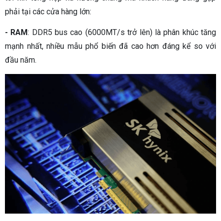
phải tại các cửa hàng lớn:
- RAM
: DDR5 bus cao (6000MT/s trở lên) là phân khúc tăng
mạnh nhất, nhiều mẫu phổ biến đã cao hơn đáng kể so với
đầu năm.