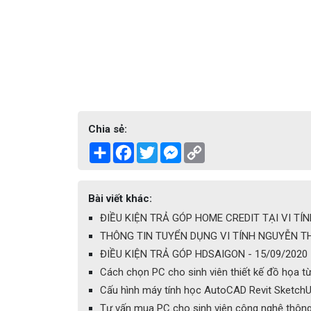
Chia sẻ:
Share
Facebook
Twitter
Messenger
Copy
Link
Bài viết khác:
ĐIỀU KIỆN TRẢ GÓP HOME CREDIT TẠI VI TÍ
THÔNG TIN TUYỂN DỤNG VI TÍNH NGUYỄN TH
ĐIỀU KIỆN TRẢ GÓP HDSAIGON - 15/09/2020
Cách chọn PC cho sinh viên thiết kế đồ họa t
Cấu hình máy tính học AutoCAD Revit SketchU
Tư vấn mua PC cho sinh viên công nghệ thông