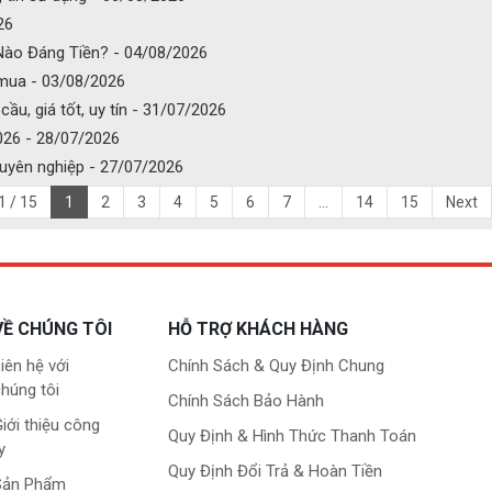
26
 Nào Đáng Tiền? - 04/08/2026
 mua - 03/08/2026
ầu, giá tốt, uy tín - 31/07/2026
026 - 28/07/2026
chuyên nghiệp - 27/07/2026
1 / 15
1
2
3
4
5
6
7
...
14
15
Next
VỀ CHÚNG TÔI
HỖ TRỢ KHÁCH HÀNG
iên hệ với
Chính Sách & Quy Định Chung
húng tôi
Chính Sách Bảo Hành
iới thiệu công
Quy Định & Hình Thức Thanh Toán
y
Quy Định Đổi Trả & Hoàn Tiền
Sản Phẩm