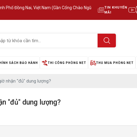
ành Phố Đồng Nai, Việt Nam (Gần Cổng Chào Ngũ
TIN KHUYẾN
MÃI
HÍNH SÁCH BẢO HÀNH
THI CÔNG PHÒNG NET
THU MUA PHÒNG NET
iờ nhận "đủ" dung lượng?
ận "đủ" dung lượng?