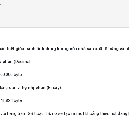
g
hác biệt giữa cách tính dung lượng của nhà sản xuất ổ cứng và h
p phân
(Decimal):
00,000 byte
 dụng đơn vị
hệ nhị phân
(Binary):
41,824 byte
n với hàng trăm GB hoặc TB, nó sẽ tạo ra một khoảng thiếu hụt đáng 