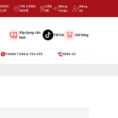
VIDEO
TIN CÔNG
LIÊN
Đăng
Đăng
CLIP
NGHỆ
HỆ
nhập
ký
Xây dựng cấu
TikTok
Giỏ hàng
hình
THANH TOÁN & TRẢ GÓP
HÀNG CŨ