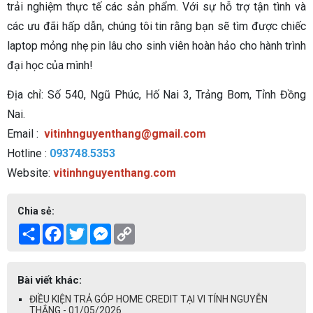
trải nghiệm thực tế các sản phẩm. Với sự hỗ trợ tận tình và
các ưu đãi hấp dẫn, chúng tôi tin rằng bạn sẽ tìm được chiếc
laptop mỏng nhẹ pin lâu cho sinh viên hoàn hảo cho hành trình
đại học của mình!
Địa chỉ: Số 540, Ngũ Phúc, Hố Nai 3, Trảng Bom, Tỉnh Đồng
Nai.
Email :
vitinhnguyenthang@gmail.com
Hotline :
093748.5353
Website:
vitinhnguyenthang.com
Chia sẻ:
Share
Facebook
Twitter
Messenger
Copy
Link
Bài viết khác:
ĐIỀU KIỆN TRẢ GÓP HOME CREDIT TẠI VI TÍNH NGUYỄN
THẮNG - 01/05/2026