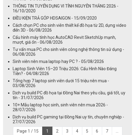
THÔNG TIN TUYỂN DỤNG VI TÍNH NGUYỄN THẮNG 2026 -
16/10/2020
ĐIỀU KIỆN TRẢ GÓP HDSAIGON - 15/09/2020
Cách chọn PC cho sinh viên thiết kế đồ họa từ 2D, dựng video
đến 3D - 06/08/2026
Cấu hình máy tính học AutoCAD Revit SketchUp mạnh,
mượt, giá ổn - 06/08/2026
Tư vấn mua PC cho sinh viên công nghệ thông tin sử dụng -
06/08/2026
Sinh viên nên mua laptop hay PC ? - 05/08/2026
Laptop Sinh Viên 15–20 Triệu 2026: Cấu Hình Nào Đáng
Tiền? - 04/08/2026
Tổng hợp 7 laptop sinh viên dưới 15 triệu nên mua -
03/08/2026
Dịch vụ build PC đồ họa tại Đồng Nai theo yêu cầu, giá tốt, uy
tín - 31/07/2026
10+ Mẫu laptop học sinh, sinh viên nên mua 2026 -
28/07/2026
Dịch vụ build PC gaming tại Đồng Nai uy tín, chuyên nghiệp -
27/07/2026
Page 1 / 15
1
2
3
4
5
6
7
...