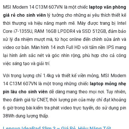
MSI Modern 14 C13M 607VN là một chiếc
laptop văn phòng
giá rẻ cho sinh viên
lý tưởng cho những ai yêu thích thiết kế
thời thượng và hiệu năng mạnh mẽ. Máy được trang bị Intel
Core i7-1355U, RAM 16GB LPDDR4 và SSD 512GB, đảm bảo
xử lý đa nhiệm mượt mà, từ học online đến chỉnh sửa ảnh và
video cơ bản. Màn hình 14 inch Full HD với tấm nền IPS mang
lại hình ảnh sắc nét và góc nhìn rộng, phù hợp cho cả công
việc sáng tạo và giải trí.
Với trọng lượng chỉ 1.4kg và thiết kế viền mỏng, MSI Modern
14 C13M 607VN là một trong những chiếc
laptop mỏng nhẹ
pin lâu cho sinh viên
dễ dàng mang theo mọi nơi. Tuy nhiên,
theo đánh giá từ CNET, thời lượng pin của máy chỉ đạt khoảng
6 giờ trong bài kiểm tra phát video trực tuyến, do sử dụng pin
38Wh dung lượng thấp.
Lenovo IdeaPad Slim 3 – Giá Rẻ, Hiệu Năng Tốt