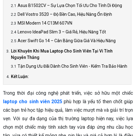
Asus B1502CV – Sự Lựa Chọn Tối Ưu Cho Tính Di Động
Dell Vostro 3520 – Độ Bền Cao, Hiệu Năng Ổn Định
MSI Modern 14 C13M 607VN
Lenovo IdeaPad Slim 3 – Giá Rẻ, Hiệu Năng Tốt
Acer Swift Go 14 – Cân Bằng Giữa Giá Và Hiệu Năng
Lời Khuyên Khi Mua Laptop Cho Sinh Viên Tại Vi Tính
Nguyễn Thắng
Tận Dụng Ưu Đãi Dành Cho Sinh Viên - Kiểm Tra Bảo Hành
Kết Luận:
Trong thời đại công nghệ phát triển, việc sở hữu một chiếc
laptop cho sinh viên 2025
phù hợp là yếu tố then chốt giúp
các bạn trẻ học tập hiệu quả, làm việc mượt mà và giải trí trọn
vẹn. Với sự đa dạng của thị trường laptop hiện nay, việc lựa
chọn một chiếc máy tính xách tay vừa đáp ứng nhu cầu học
tập, vừa có thiết kế mỏng nhẹ, pin lâu và giá cả hợp lý là điều