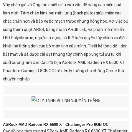
Vây chắn gió và Ống tản nhiệt siêu vừa vặn để nâng cao hiệu quả
làm mát. Tấm chắn kim loại mặt lưng (back plate) giúp chiếc cạc
chắc chắn hơn và bảo vệ bo mạch trước những hỏng hóc. Với việc bổ
sung thêm quạt ARGB, bảng mạch ARGB LED, và phần mềm khiển
LED Polychrome, người sử dụng có thể toàn quyền tùy chỉnh và điều
khiển hệ thống đèn của bộ máy tính của mình. Thiết kế tông đỏ - đen
bắt mắt và đã được cài đặt những tùy chỉnh ép xung tối ưu từ khi
xuất xưởng làm cho Cạc đồ họa ASRock AMD Radeon RX 6600 XT
Phantom Gaming D 8GB OC trở nên lý tưởng cho những Game thủ
chuyên nghiệp.
ASRock AMD Radeon RX 6600 XT Challenger Pro 8GB OC
Cạc đồ họa tầm trung ASRock AMD Radeon RX 6600 XT Challenger