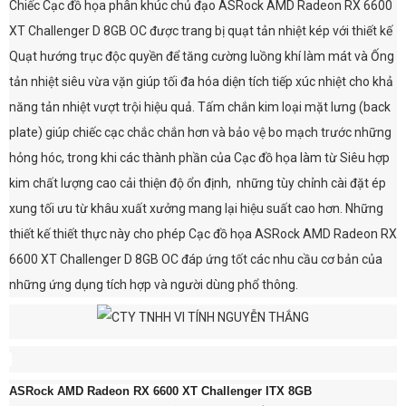
Chiếc Cạc đồ họa phân khúc chủ đạo ASRock AMD Radeon RX 6600
XT Challenger D 8GB OC được trang bị quạt tản nhiệt kép với thiết kế
Quạt hướng trục độc quyền để tăng cường luồng khí làm mát và Ống
tản nhiệt siêu vừa vặn giúp tối đa hóa diện tích tiếp xúc nhiệt cho khả
năng tản nhiệt vượt trội hiệu quả. Tấm chắn kim loại mặt lưng (back
plate) giúp chiếc cạc chắc chắn hơn và bảo vệ bo mạch trước những
hỏng hóc, trong khi các thành phần của Cạc đồ họa làm từ Siêu hợp
kim chất lượng cao cải thiện độ ổn định, những tùy chỉnh cài đặt ép
xung tối ưu từ khâu xuất xưởng mang lại hiệu suất cao hơn. Những
thiết kế thiết thực này cho phép Cạc đồ họa ASRock AMD Radeon RX
6600 XT Challenger D 8GB OC đáp ứng tốt các nhu cầu cơ bản của
những ứng dụng tích hợp và người dùng phổ thông.
ASRock AMD Radeon RX 6600 XT Challenger ITX 8GB