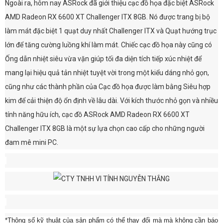
Ngoài ra, hôm nay ASRock đã giới thiệu cạc đồ họa đặc biệt ASRock
AMD Radeon RX 6600 XT Challenger ITX 8GB. Nó được trang bị bộ
làm mát đặc biệt 1 quạt duy nhất Challenger ITX và Quạt hướng trục
lớn để tăng cường luồng khí làm mát. Chiếc cạc đồ họa này cũng có
Ống dẫn nhiệt siêu vừa vặn giúp tối đa diện tích tiếp xúc nhiệt để
mang lại hiệu quả tản nhiệt tuyệt vời trong một kiểu dáng nhỏ gọn,
cũng như các thành phần của Cạc đồ họa được làm bằng Siêu hợp
kim để cải thiện độ ổn định về lâu dài. Với kích thước nhỏ gọn và nhiều
tính năng hữu ích, cạc đồ ASRock AMD Radeon RX 6600 XT
Challenger ITX 8GB là một sự lựa chọn cao cấp cho những người
đam mê mini PC.
*Thông số kỹ thuật của sản phẩm có thể thay đổi mà mà không cần báo