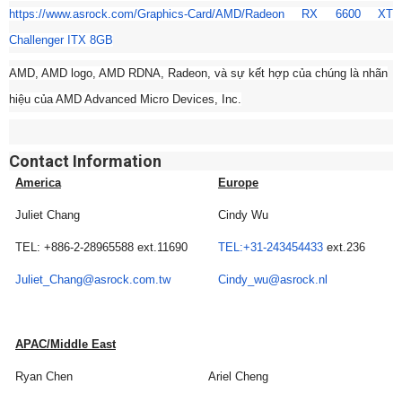
https://www.asrock.com/
Graphics-Card/AMD/Radeon RX 6600 XT
Challenger ITX 8GB
AMD, AMD logo, AMD RDNA, Radeon, và sự kết hợp của chúng là nhãn
hiệu của AMD Advanced Micro Devices, Inc.
Contact Information
America
Europe
Juliet Chang
Cindy Wu
TEL: +886-2-28965588 ext.11690
TEL:+31-243454433
ext.236
Juliet_Chang@asrock.com.tw
Cindy_wu@asrock.nl
APAC/Middle East
Ryan Chen
Ariel Cheng