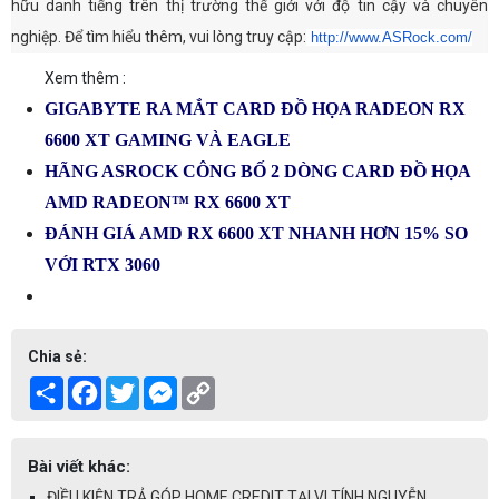
hữu danh tiếng trên thị trường thế giới với độ tin cậy và chuyên
nghiệp. Để tìm hiểu thêm, vui lòng truy cập:
http://www.ASRock.com/
Xem thêm :
GIGABYTE RA MẮT CARD ĐỒ HỌA RADEON RX
6600 XT GAMING VÀ EAGLE
HÃNG ASROCK CÔNG BỐ 2 DÒNG CARD ĐỒ HỌA
AMD RADEON™ RX 6600 XT
ĐÁNH GIÁ AMD RX 6600 XT NHANH HƠN 15% SO
VỚI RTX 3060
Chia sẻ:
Share
Facebook
Twitter
Messenger
Copy
Link
Bài viết khác:
ĐIỀU KIỆN TRẢ GÓP HOME CREDIT TẠI VI TÍNH NGUYỄN