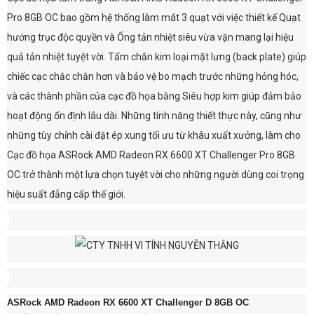
Pro 8GB OC bao gồm hệ thống làm mát 3 quạt với việc thiết kế Quạt
hướng trục độc quyền và Ống tản nhiệt siêu vừa vặn mang lại hiệu
quả tản nhiệt tuyệt vời. Tấm chắn kim loại mặt lưng (back plate) giúp
chiếc cạc chắc chắn hơn và bảo vệ bo mạch trước những hỏng hóc,
và các thành phần của cạc đồ họa bằng Siêu hợp kim giúp đảm bảo
hoạt động ổn định lâu dài. Những tính năng thiết thực này, cũng như
những tùy chỉnh cài đặt ép xung tối ưu từ khâu xuất xưởng, làm cho
Cạc đồ họa ASRock AMD Radeon RX 6600 XT Challenger Pro 8GB
OC trở thành một lựa chọn tuyệt vời cho những người dùng coi trọng
hiệu suất đẳng cấp thế giới.
ASRock AMD Radeon RX 6600 XT Challenger D 8GB OC