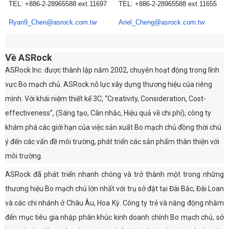
TEL: +886-2-28965588 ext.11697
TEL: +886-2-28965588 ext.11655
Ryan9_Chen@asrock.com.tw
Ariel_Cheng@asrock.com.tw
Về ASRock
ASRock Inc. được thành lập năm 2002, chuyên hoạt động trong lĩnh
vực Bo mạch chủ. ASRock nỗ lực xây dựng thương hiệu của riêng
mình. Với khái niệm thiết kế 3C, “Creativity, Consideration, Cost-
effectiveness”, (Sáng tạo, Cân nhắc, Hiệu quả về chi phí), công ty
khám phá các giới hạn của việc sản xuất Bo mạch chủ đồng thời chú
ý đến các vấn đề môi trường, phát triển các sản phẩm thân thiện với
môi trường.
ASRock đã phát triển nhanh chóng và trở thành một trong những
thương hiệu Bo mạch chủ lớn nhất với trụ sở đặt tại Đài Bắc, Đài Loan
và các chi nhánh ở Châu Âu, Hoa Kỳ. Công ty trẻ và năng động nhắm
đến mục tiêu gia nhập phân khúc kinh doanh chính Bo mạch chủ, sở