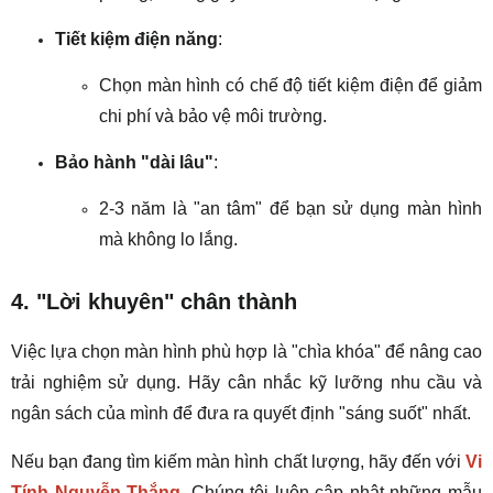
Tiết kiệm điện năng
:
Chọn màn hình có chế độ tiết kiệm điện để giảm
chi phí và bảo vệ môi trường.
Bảo hành "dài lâu"
:
2-3 năm là "an tâm" để bạn sử dụng màn hình
mà không lo lắng.
4. "Lời khuyên" chân thành
Việc lựa chọn màn hình phù hợp là "chìa khóa" để nâng cao
trải nghiệm sử dụng. Hãy cân nhắc kỹ lưỡng nhu cầu và
ngân sách của mình để đưa ra quyết định "sáng suốt" nhất.
Nếu bạn đang tìm kiếm màn hình chất lượng, hãy đến với
Vi
Tính Nguyễn Thắng
.
Chúng tôi luôn cập nhật những mẫu