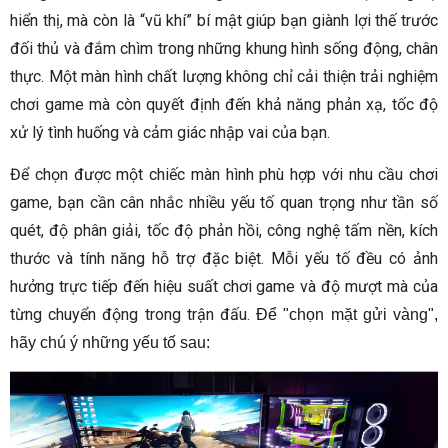
hiển thị, mà còn là “vũ khí” bí mật giúp bạn giành lợi thế trước
đối thủ và đắm chìm trong những khung hình sống động, chân
thực. Một màn hình chất lượng không chỉ cải thiện trải nghiệm
chơi game mà còn quyết định đến khả năng phản xạ, tốc độ
xử lý tình huống và cảm giác nhập vai của bạn.
Để chọn được một chiếc màn hình phù hợp với nhu cầu chơi
game, bạn cần cân nhắc nhiều yếu tố quan trọng như tần số
quét, độ phân giải, tốc độ phản hồi, công nghệ tấm nền, kích
thước và tính năng hỗ trợ đặc biệt. Mỗi yếu tố đều có ảnh
hưởng trực tiếp đến hiệu suất chơi game và độ mượt mà của
từng chuyển động trong trận đấu.
Để "chọn mặt gửi vàng",
hãy chú ý những yếu tố sau: