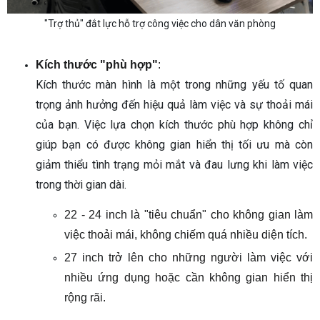
"Trợ thủ" đắt lực hỗ trợ công việc cho dân văn phòng
Kích thước "phù hợp"
:
Kích thước màn hình là một trong những yếu tố quan
trọng ảnh hưởng đến hiệu quả làm việc và sự thoải mái
của bạn. Việc lựa chọn kích thước phù hợp không chỉ
giúp bạn có được không gian hiển thị tối ưu mà còn
giảm thiểu tình trạng mỏi mắt và đau lưng khi làm việc
trong thời gian dài.
22 - 24 inch là "tiêu chuẩn" cho không gian làm
việc thoải mái, không chiếm quá nhiều diện tích.
27 inch trở lên cho những người làm việc với
nhiều ứng dụng hoặc cần không gian hiển thị
rộng rãi.