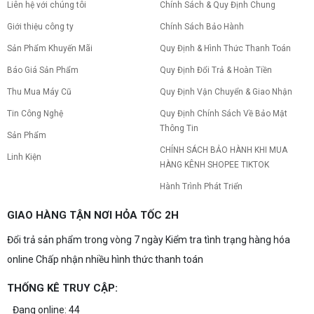
VỀ CHÚNG TÔI
HỖ TRỢ KHÁCH HÀNG
Liên hệ với chúng tôi
Chính Sách & Quy Định Chung
Giới thiệu công ty
Chính Sách Bảo Hành
Sản Phẩm Khuyến Mãi
Quy Định & Hình Thức Thanh Toán
Báo Giá Sản Phẩm
Quy Định Đổi Trả & Hoàn Tiền
Thu Mua Máy Cũ
Quy Định Vận Chuyển & Giao Nhận
Tin Công Nghệ
Quy Định Chính Sách Về Bảo Mật
Thông Tin
Sản Phẩm
CHÍNH SÁCH BẢO HÀNH KHI MUA
Linh Kiện
HÀNG KÊNH SHOPEE TIKTOK
Hành Trình Phát Triển
GIAO HÀNG TẬN NƠI HỎA TỐC 2H
Đổi trả sản phẩm trong vòng 7 ngày Kiểm tra tình trạng hàng hóa
online Chấp nhận nhiều hình thức thanh toán