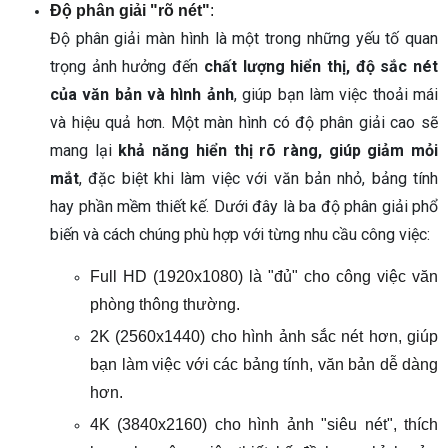
Độ phân giải "rõ nét"
:
Độ phân giải màn hình là một trong những yếu tố quan
trọng ảnh hưởng đến
chất lượng hiển thị, độ sắc nét
của văn bản và hình ảnh
, giúp bạn làm việc thoải mái
và hiệu quả hơn. Một màn hình có độ phân giải cao sẽ
mang lại
khả năng hiển thị rõ ràng, giúp giảm mỏi
mắt
, đặc biệt khi làm việc với văn bản nhỏ, bảng tính
hay phần mềm thiết kế. Dưới đây là ba độ phân giải phổ
biến và cách chúng phù hợp với từng nhu cầu công việc:
Full HD (1920x1080) là "đủ" cho công việc văn
phòng thông thường.
2K (2560x1440) cho hình ảnh sắc nét hơn, giúp
bạn làm việc với các bảng tính, văn bản dễ dàng
hơn.
4K (3840x2160) cho hình ảnh "siêu nét", thích