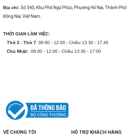
THÔNG TIN LIÊN HỆ
Địa chỉ:
Số 540, Khu Phố Ngũ Phúc, Phường Hố Nai, Thành Phố
Đồng Nai, Việt Nam
THỜI GIAN LÀM VIỆC:
Thứ 2 - Thứ 7
: 08:00 - 12:00 - Chiều 13:30 - 17:45
Chủ Nhật:
08:00 - 12:00 - Chiều 13:30 - 17:00