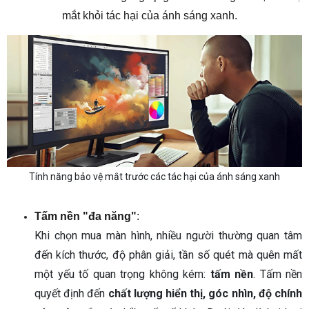
mắt khỏi tác hại của ánh sáng xanh.
Tính năng bảo vệ mắt trước các tác hại của ánh sáng xanh
Tấm nền "đa năng"
:
Khi chọn mua màn hình, nhiều người thường quan tâm
đến kích thước, độ phân giải, tần số quét mà quên mất
một yếu tố quan trọng không kém:
tấm nền
. Tấm nền
quyết định đến
chất lượng hiển thị, góc nhìn, độ chính