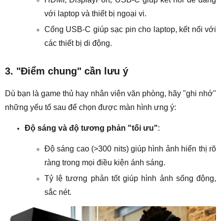
với laptop và thiết bị ngoại vi.
Cổng USB-C giúp sạc pin cho laptop, kết nối với
các thiết bị di động.
3. "Điểm chung" cần lưu ý
Dù bạn là game thủ hay nhân viên văn phòng, hãy "ghi nhớ"
những yếu tố sau để chọn được màn hình ưng ý:
Độ sáng và độ tương phản "tối ưu"
:
Độ sáng cao (>300 nits) giúp hình ảnh hiển thị rõ
ràng trong mọi điều kiện ánh sáng.
Tỷ lệ tương phản tốt giúp hình ảnh sống động,
sắc nét.