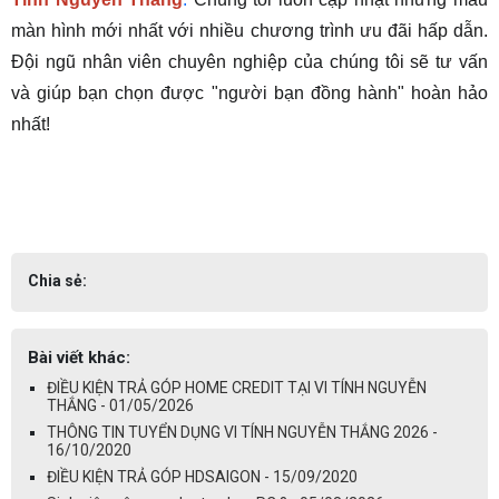
màn hình mới nhất với nhiều chương trình ưu đãi hấp dẫn.
Đội ngũ nhân viên chuyên nghiệp của chúng tôi sẽ tư vấn
và giúp bạn chọn được "người bạn đồng hành" hoàn hảo
nhất!
Chia sẻ:
Share
Facebook
Twitter
Messenger
Copy
Link
Bài viết khác:
ĐIỀU KIỆN TRẢ GÓP HOME CREDIT TẠI VI TÍNH NGUYỄN
THẮNG - 01/05/2026
THÔNG TIN TUYỂN DỤNG VI TÍNH NGUYỄN THẮNG 2026 -
16/10/2020