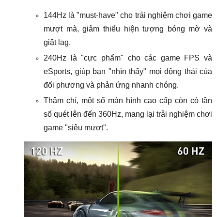
144Hz là "must-have" cho trải nghiệm chơi game
mượt mà, giảm thiểu hiện tượng bóng mờ và
giật lag.
240Hz là "cực phẩm" cho các game FPS và
eSports, giúp bạn "nhìn thấy" mọi động thái của
đối phương và phản ứng nhanh chóng.
Thậm chí, một số màn hình cao cấp còn có tần
số quét lên đến 360Hz, mang lại trải nghiệm chơi
game "siêu mượt".