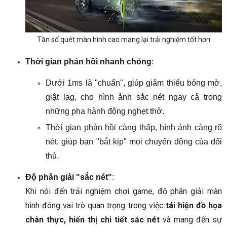
Tần số quét màn hình cao mang lại trải nghiệm tốt hơn
Thời gian phản hồi nhanh chóng
:
Dưới 1ms là "chuẩn", giúp giảm thiểu bóng mờ,
giật lag, cho hình ảnh sắc nét ngay cả trong
những pha hành động nghẹt thở.
Thời gian phản hồi càng thấp, hình ảnh càng rõ
nét, giúp bạn "bắt kịp" mọi chuyển động của đối
thủ.
Độ phân giải "sắc nét"
:
Khi nói đến trải nghiệm chơi game, độ phân giải màn
hình đóng vai trò quan trọng trong việc
tái hiện đồ họa
chân thực, hiển thị chi tiết sắc nét
và mang đến sự