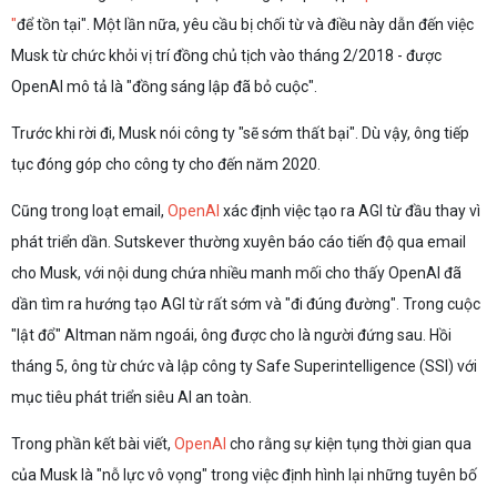
"
để tồn tại". Một lần nữa, yêu cầu bị chối từ và điều này dẫn đến việc
Musk từ chức khỏi vị trí đồng chủ tịch vào tháng 2/2018 - được
OpenAI mô tả là "đồng sáng lập đã bỏ cuộc".
Trước khi rời đi, Musk nói công ty "sẽ sớm thất bại". Dù vậy, ông tiếp
tục đóng góp cho công ty cho đến năm 2020.
Cũng trong loạt email,
OpenAI
xác định việc tạo ra AGI từ đầu thay vì
phát triển dần. Sutskever thường xuyên báo cáo tiến độ qua email
cho Musk, với nội dung chứa nhiều manh mối cho thấy OpenAI đã
dần tìm ra hướng tạo AGI từ rất sớm và "đi đúng đường". Trong cuộc
"lật đổ" Altman năm ngoái, ông được cho là người đứng sau. Hồi
tháng 5, ông từ chức và lập công ty Safe Superintelligence (SSI) với
mục tiêu phát triển siêu AI an toàn.
Trong phần kết bài viết,
OpenAI
cho rằng sự kiện tụng thời gian qua
của Musk là "nỗ lực vô vọng" trong việc định hình lại những tuyên bố