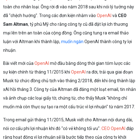
toàn cho nhân loại. Ông rời đi vào năm 2018 sau khi nói lý tưởng này
đã "chệch hướng". Trong các đơn kiện nhằm vào
OpenAI
và
CEO
Sam Altman
, tỷ phú Mỹ cho rằng công ty cũ đã đặt lợi ích thương
mại lên trên an toàn của cộng đồng. Ông cũng tung ra email thảo
luận với Altman khi thành lập,
muốn ngăn
OpenAI thành công ty lợi
nhuận.
Bài viết mới của
OpenAI
mở đầu bằng dòng thời gian tóm lược các
sự kiện chính từ tháng 11/2015 khi
OpenAI
ra đời, trải qua giai đoạn
Musk từ chức đồng chủ tịch vào tháng 2/2018, đến khi ông thành lập
xAI hồi tháng 3. Công ty của Altman đã đăng một loạt email, tin nhắn
và ảnh chụp các loại giấy tờ, chứng từ, cho thấy Musk "không chỉ
muốn mà còn thực sự tạo ra một cấu trúc vì lợi nhuận" từ năm 2017.
Trong email gửi tháng 11/2015, Musk viết cho Altman nội dung dài,
nói cơ cấu phi lợi nhuận khi đó "có vẻ không tối ưu".
CEO OpenAI
đáp
rằng hoạt động vì lợi nhuận sẽ là bước tiếp theo của công ty khởi