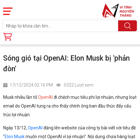
Trang chủ
Tin tức
Sóng gió tại OpenAI: Elon Musk bị 'phản đòn'
Sóng gió tại OpenAI: Elon Musk bị 'phản
đòn'
17/12/2024 02:16 PM
5322 Lượt xem
Musk nhiều lần tố
OpenAI
đi chệch mục tiêu phi lợi nhuận, nhưng loạt
email do OpenAI tung ra cho thấy chính ông ban đầu thúc đẩy cấu
trúc lợi nhuận.
Ngày 13/12,
OpenAI
đăng lên website của công ty bài viết với tiêu đề
"
Elon Musk
muốn một OpenAI vì lợi nhuận". Nội dung chứa hàng loạt