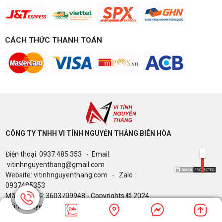
CÁCH THỨC THANH TOÁN
CÔNG TY TNHH VI TÍNH NGUYỄN THẮNG BIÊN HÒA​
Điện thoại: 0937.485.353 - Email:
vitinhnguyenthang@gmail.com
Website: vitinhnguyenthang.com - Zalo :
0937485353
Mã Số Thuế: 3603709948 - Copyrights © 2024
Vitinhnguyenthang.com. All Rights Reserved