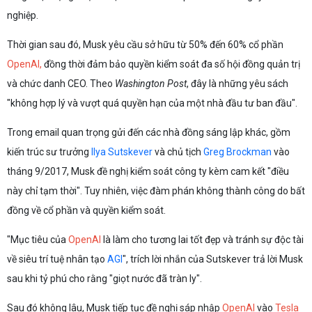
nghiệp.
Thời gian sau đó, Musk yêu cầu sở hữu từ 50% đến 60% cổ phần
OpenAI,
đồng thời đảm bảo quyền kiểm soát đa số hội đồng quản trị
và chức danh CEO. Theo
Washington Post
, đây là những yêu sách
"không hợp lý và vượt quá quyền hạn của một nhà đầu tư ban đầu".
Trong email quan trọng gửi đến các nhà đồng sáng lập khác, gồm
kiến trúc sư trưởng
Ilya Sutskever
và chủ tịch
Greg Brockman
vào
tháng 9/2017, Musk đề nghị kiểm soát công ty kèm cam kết "điều
này chỉ tạm thời". Tuy nhiên, việc đàm phán không thành công do bất
đồng về cổ phần và quyền kiểm soát.
"Mục tiêu của
OpenAI
là làm cho tương lai tốt đẹp và tránh sự độc tài
về siêu trí tuệ nhân tạo
AGI
", trích lời nhắn của Sutskever trả lời Musk
sau khi tỷ phú cho rằng "giọt nước đã tràn ly".
Sau đó không lâu, Musk tiếp tục đề nghị sáp nhập
OpenAI
vào
Tesla