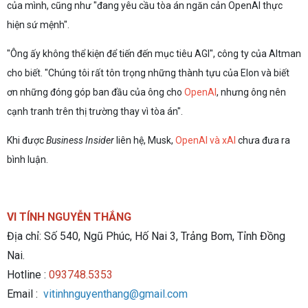
của mình, cũng như "đang yêu cầu tòa án ngăn cản OpenAI thực
hiện sứ mệnh".
"Ông ấy không thể kiện để tiến đến mục tiêu AGI", công ty của Altman
cho biết. "Chúng tôi rất tôn trọng những thành tựu của Elon và biết
ơn những đóng góp ban đầu của ông cho
OpenAI
, nhưng ông nên
cạnh tranh trên thị trường thay vì tòa án".
Khi được
Business Insider
liên hệ, Musk,
OpenAI và xAI
chưa đưa ra
bình luận.
VI TÍNH NGUYỄN THẮNG
Địa chỉ: Số 540, Ngũ Phúc, Hố Nai 3, Trảng Bom, Tỉnh Đồng
Nai.
Hotline :
093748.5353
Email :
vitinhnguyenthang@gmail.com