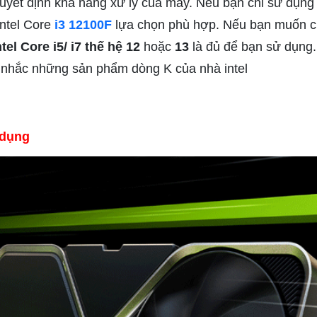
quyết định khả năng xử lý của máy. Nếu bạn chỉ sử dụng
Intel Core
i3 12100F
lựa chọn phù hợp. Nếu bạn muốn c
ntel Core i5/ i7
thế hệ 12
hoặc
13
là đủ để bạn sử dụng.
n nhắc những sản phẩm dòng K của nhà intel
 dụng