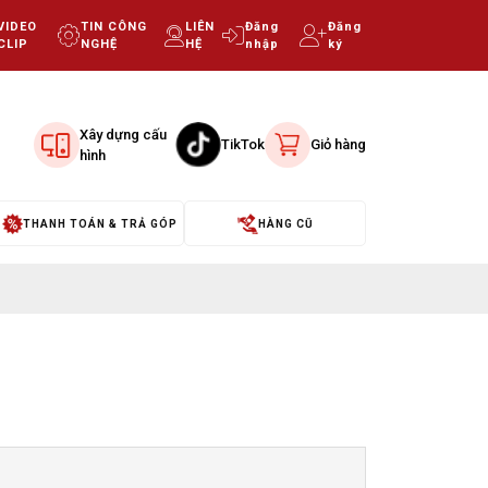
VIDEO
TIN CÔNG
LIÊN
Đăng
Đăng
CLIP
NGHỆ
HỆ
nhập
ký
Xây dựng cấu
TikTok
Giỏ hàng
hình
THANH TOÁN & TRẢ GÓP
HÀNG CŨ