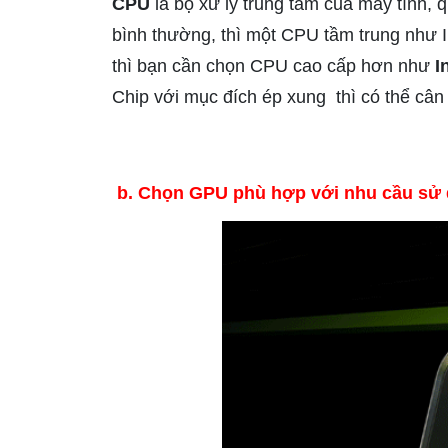
CPU
là bộ xử lý trung tâm của máy tính, 
bình thường, thì một CPU tầm trung như 
thì bạn cần chọn CPU cao cấp hơn như
I
Chip với mục đích ép xung thì có thể câ
b. Chọn GPU phù hợp với nhu cầu sử