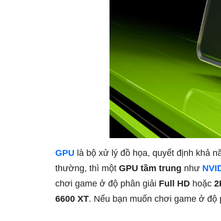
GPU
là bộ xử lý đồ họa, quyết định khả 
thường, thì một
GPU tầm trung
như
NVI
chơi game ở độ phân giải
Full HD
hoặc
2
6600 XT
. Nếu bạn muốn chơi game ở độ p