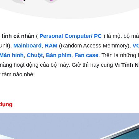
 tính cá nhân
(
Personal Computer/ PC
) là một bộ má
Unit),
Mainboard
,
RAM
(Random Access Memmory),
V
Màn hình
,
Chuột
,
Bàn phím
,
Fan case
. Trên là những 
 năng hoạt động của bộ máy. Giờ thì hãy cũng
Vi Tính 
ở tầm nào nhé!
 dụng