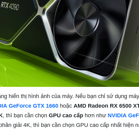
năng hiển thị hình ảnh của máy. Nếu bạn chỉ sử dụng máy
DIA
GeForce GTX 1660
hoặc
AMD Radeon RX 6500 X
K
, thì bạn cần chọn
GPU cao cấp
hơn như
NVIDIA
GeF
hân giải 4K, thì bạn cần chọn GPU cao cấp nhất hiện 