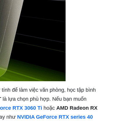
 tính để làm việc văn phòng, học tập bình
T
là lựa chọn phù hợp. Nếu bạn muốn
orce RTX 3060 Ti
hoặc
AMD Radeon RX
nay như
NVIDIA GeForce RTX series 40