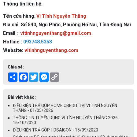
Thông tin liên hệ:
Tên cửa hàng
:
Vi Tính Nguyễn Thắng
Địa chỉ: Số 540, Ngũ Phúc, Phường Hố Nai, Tỉnh Đồng Nai.
Email :
vitinhnguyenthang@gmail.com
Hotline :
093748.5353
Website:
vitinhnguyenthang.com
Chia sẻ:
Share
Facebook
Twitter
Messenger
Copy
Link
Bài viết khác:
ĐIỀU KIỆN TRẢ GÓP HOME CREDIT TẠI VI TÍNH NGUYỄN
THẮNG - 01/05/2026
THÔNG TIN TUYỂN DỤNG VI TÍNH NGUYỄN THẮNG 2026 -
16/10/2020
ĐIỀU KIỆN TRẢ GÓP HDSAIGON - 15/09/2020