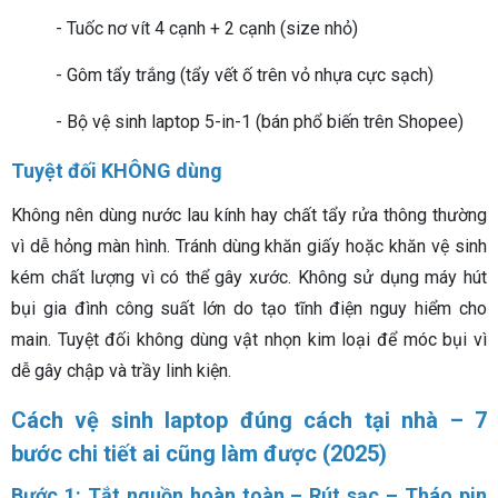
- Tuốc nơ vít 4 cạnh + 2 cạnh (size nhỏ)
- Gôm tẩy trắng (tẩy vết ố trên vỏ nhựa cực sạch)
- Bộ vệ sinh laptop 5-in-1 (bán phổ biến trên Shopee)
Tuyệt đối KHÔNG dùng
Không nên dùng nước lau kính hay chất tẩy rửa thông thường
vì dễ hỏng màn hình. Tránh dùng khăn giấy hoặc khăn vệ sinh
kém chất lượng vì có thể gây xước. Không sử dụng máy hút
bụi gia đình công suất lớn do tạo tĩnh điện nguy hiểm cho
main. Tuyệt đối không dùng vật nhọn kim loại để móc bụi vì
dễ gây chập và trầy linh kiện.
Cách vệ sinh laptop đúng cách tại nhà – 7
bước chi tiết ai cũng làm được (2025)
Bước 1: Tắt nguồn hoàn toàn – Rút sạc – Tháo pin