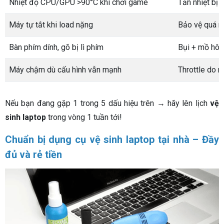
Nhiệt độ CPU/GPU >90°C khi chơi game
Tản nhiệt bị 
Máy tự tắt khi load nặng
Bảo vệ quá n
Bàn phím dính, gõ bị lì phím
Bụi + mồ hôi 
Máy chậm dù cấu hình vẫn mạnh
Throttle do 
Nếu bạn đang gặp 1 trong 5 dấu hiệu trên → hãy lên lịch
vệ
sinh laptop
trong vòng 1 tuần tới!
Chuẩn bị dụng cụ vệ sinh laptop tại nhà – Đầy
đủ và rẻ tiền