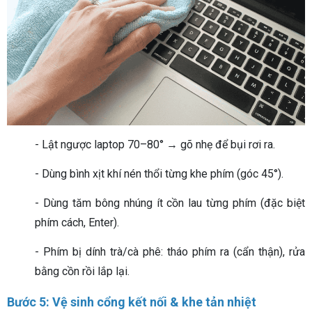
- Lật ngược laptop 70–80° → gõ nhẹ để bụi rơi ra.
- Dùng bình xịt khí nén thổi từng khe phím (góc 45°).
- Dùng tăm bông nhúng ít cồn lau từng phím (đặc biệt
phím cách, Enter).
- Phím bị dính trà/cà phê: tháo phím ra (cẩn thận), rửa
bằng cồn rồi lắp lại.
Bước 5: Vệ sinh cổng kết nối & khe tản nhiệt