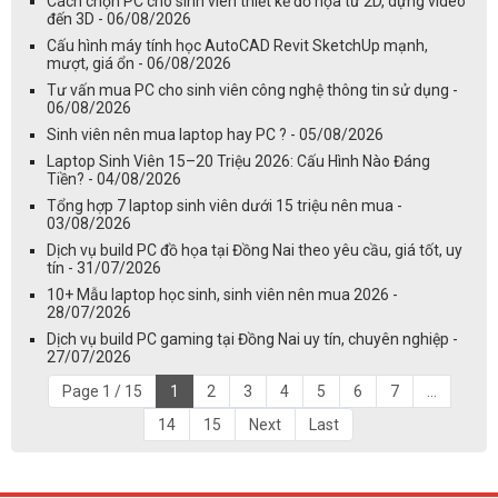
Cách chọn PC cho sinh viên thiết kế đồ họa từ 2D, dựng video
đến 3D - 06/08/2026
Cấu hình máy tính học AutoCAD Revit SketchUp mạnh,
mượt, giá ổn - 06/08/2026
Tư vấn mua PC cho sinh viên công nghệ thông tin sử dụng -
06/08/2026
Sinh viên nên mua laptop hay PC ? - 05/08/2026
Laptop Sinh Viên 15–20 Triệu 2026: Cấu Hình Nào Đáng
Tiền? - 04/08/2026
Tổng hợp 7 laptop sinh viên dưới 15 triệu nên mua -
03/08/2026
Dịch vụ build PC đồ họa tại Đồng Nai theo yêu cầu, giá tốt, uy
tín - 31/07/2026
10+ Mẫu laptop học sinh, sinh viên nên mua 2026 -
28/07/2026
Dịch vụ build PC gaming tại Đồng Nai uy tín, chuyên nghiệp -
27/07/2026
Page 1 / 15
1
2
3
4
5
6
7
...
14
15
Next
Last