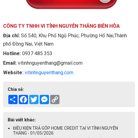
CÔNG TY TNHH VI TÍNH NGUYỄN THẮNG BIÊN HÒA
Địa chỉ:
Số 540, Khu Phố Ngũ Phúc, Phường Hố Nai,Thành
phố Đồng Nai, Việt Nam
Hotline:
0937 485 353
Email:
vitinhnguyenthang@gmail.com
Website:
vitinhnguyenthang.com
Chia sẻ:
Share
Facebook
Twitter
Messenger
Copy
Link
Bài viết khác:
ĐIỀU KIỆN TRẢ GÓP HOME CREDIT TẠI VI TÍNH NGUYỄN
THẮNG - 01/05/2026