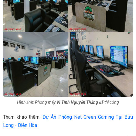
Hình ảnh: Phòng máy
Vi Tính Nguyễn Thắng
đã thi công
Tham khảo thêm:
Dự Án Phòng Net Green Gaming Tại Bửu
Long - Biên Hòa