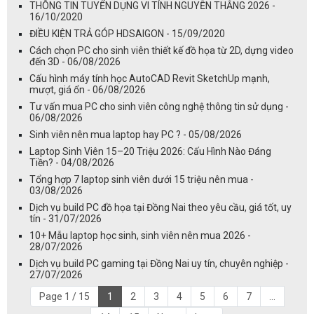
THÔNG TIN TUYỂN DỤNG VI TÍNH NGUYỄN THẮNG 2026 -
16/10/2020
ĐIỀU KIỆN TRẢ GÓP HDSAIGON - 15/09/2020
Cách chọn PC cho sinh viên thiết kế đồ họa từ 2D, dựng video
đến 3D - 06/08/2026
Cấu hình máy tính học AutoCAD Revit SketchUp mạnh,
mượt, giá ổn - 06/08/2026
Tư vấn mua PC cho sinh viên công nghệ thông tin sử dụng -
06/08/2026
Sinh viên nên mua laptop hay PC ? - 05/08/2026
Laptop Sinh Viên 15–20 Triệu 2026: Cấu Hình Nào Đáng
Tiền? - 04/08/2026
Tổng hợp 7 laptop sinh viên dưới 15 triệu nên mua -
03/08/2026
Dịch vụ build PC đồ họa tại Đồng Nai theo yêu cầu, giá tốt, uy
tín - 31/07/2026
10+ Mẫu laptop học sinh, sinh viên nên mua 2026 -
28/07/2026
Dịch vụ build PC gaming tại Đồng Nai uy tín, chuyên nghiệp -
27/07/2026
Page 1 / 15
1
2
3
4
5
6
7
...