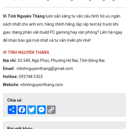
Vi Tính Nguyễn Thắng
luôn sẵn sàng tư vấn cấu hình tối ưu ngân
sách nhất cho anh em, hàng chính hãng, lắp ráp test kỹ trước khi
giao. Đang phân vân build PC gaming hay văn phòng? Liên hệ ngay
để nhận báo giá mới nhất và tư vấn miễn phí nhé!
VI TÍNH NGUYỄN THẮNG
Địa chỉ:
Số 540, Ngũ Phúc, Phường Hố Nai, Tỉnh Đồng Nai.
Email:
vitinhnguyenthang@gmail.com
Hotline:
093748.5353
Website:
vitinhnguyenthang.com
Chia sẻ:
Share
Facebook
Twitter
Messenger
Copy
Link
Bài viết khác: