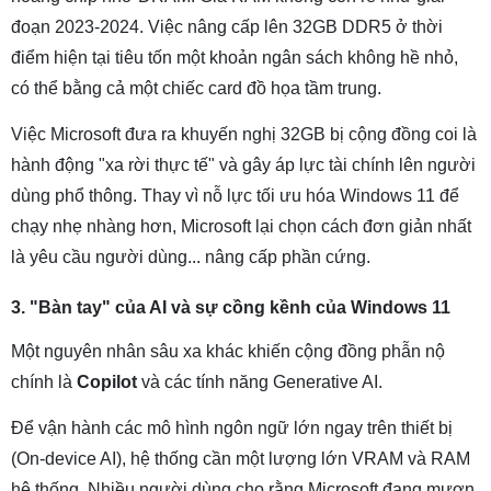
đoạn 2023-2024. Việc nâng cấp lên 32GB DDR5 ở thời
điểm hiện tại tiêu tốn một khoản ngân sách không hề nhỏ,
có thể bằng cả một chiếc card đồ họa tầm trung.
Việc Microsoft đưa ra khuyến nghị 32GB bị cộng đồng coi là
hành động "xa rời thực tế" và gây áp lực tài chính lên người
dùng phổ thông. Thay vì nỗ lực tối ưu hóa Windows 11 để
chạy nhẹ nhàng hơn, Microsoft lại chọn cách đơn giản nhất
là yêu cầu người dùng... nâng cấp phần cứng.
3. "Bàn tay" của AI và sự cồng kềnh của Windows 11
Một nguyên nhân sâu xa khác khiến cộng đồng phẫn nộ
chính là
Copilot
và các tính năng Generative AI.
Để vận hành các mô hình ngôn ngữ lớn ngay trên thiết bị
(On-device AI), hệ thống cần một lượng lớn VRAM và RAM
hệ thống. Nhiều người dùng cho rằng Microsoft đang mượn