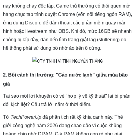
nay không chạy độc lập. Game thủ thường có thói quen mở
hàng chục tab trình duyệt Chrome (vốn nổi tiếng ngốn RAM),
ứng dụng Discord để đàm thoại, các phần mềm quay màn
hình hoặc livestream như OBS. Khi đó, mức 16GB sẽ nhanh
chóng bị lấp đầy, dẫn đến tình trạng giật lag (stuttering) do
hệ thống phải sử dụng bộ nhớ ảo trên ổ cứng.
2. Bối cảnh thị trường: "Gáo nước lạnh" giữa mùa bão
giá
Tại sao một lời khuyên có vẻ "hợp lý về kỹ thuật" lại bị phản
đối kịch liệt? Câu trả lời nằm ở thời điểm.
Tờ
TechPowerUp
đã phân tích rất kỹ khía cạnh này. Thế
giới công nghệ năm 2026 đang chao đảo vì cuộc khủng
hoảng chip nhớ DRAM. Giá RAM không còn rẻ như giai