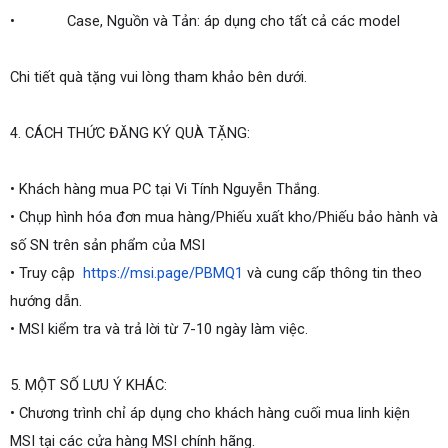
•             Case, Nguồn và Tản: áp dụng cho tất cả các model
Chi tiết quà tặng vui lòng tham khảo bên dưới.
4.
CÁCH THỨC ĐĂNG KÝ QUÀ TẶNG:
•
Khách hàng mua PC tại Vi Tính Nguyễn Thắng.
•
Chụp hình hóa đơn mua hàng/Phiếu xuất kho/Phiếu bảo hành và 
số SN trên sản phẩm của MSI
•
Truy cập  
https://msi.page/PBMQ1
 và cung cấp thông tin theo 
hướng dẫn.
•
MSI kiểm tra và trả lời từ 7-10 ngày làm việc.
5.
MỘT SỐ LƯU Ý KHÁC:
•
Chương trình chỉ áp dụng cho khách hàng cuối mua linh kiện 
MSI tại các cửa hàng MSI chính hãng.