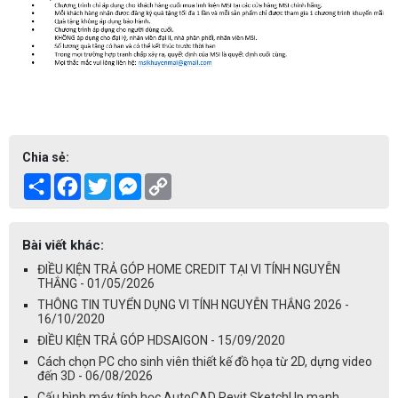
Chia sẻ:
Share
Facebook
Twitter
Messenger
Copy
Link
Bài viết khác:
ĐIỀU KIỆN TRẢ GÓP HOME CREDIT TẠI VI TÍNH NGUYỄN
THẮNG - 01/05/2026
THÔNG TIN TUYỂN DỤNG VI TÍNH NGUYỄN THẮNG 2026 -
16/10/2020
ĐIỀU KIỆN TRẢ GÓP HDSAIGON - 15/09/2020
Cách chọn PC cho sinh viên thiết kế đồ họa từ 2D, dựng video
đến 3D - 06/08/2026
Cấu hình máy tính học AutoCAD Revit SketchUp mạnh,