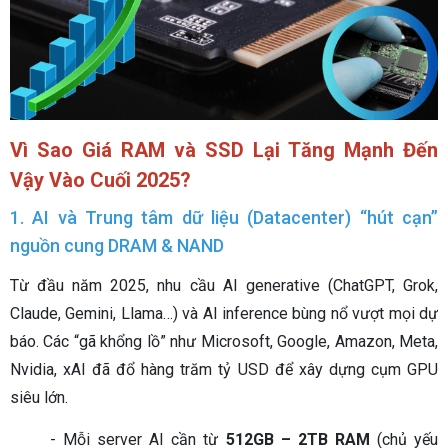
Vì Sao Giá RAM và SSD Lại Tăng Mạnh Đến
Vậy Vào Cuối 2025?
1. AI và Trung tâm dữ liệu (Datacenter) “hút cạn”
nguồn cung DRAM & NAND
Từ đầu năm 2025, nhu cầu AI generative (ChatGPT, Grok,
Claude, Gemini, Llama…) và AI inference bùng nổ vượt mọi dự
báo. Các “gã khổng lồ” như Microsoft, Google, Amazon, Meta,
Nvidia, xAI đã đổ hàng trăm tỷ USD để xây dựng cụm GPU
siêu lớn.
- Mỗi server AI cần từ
512GB – 2TB RAM
(chủ yếu