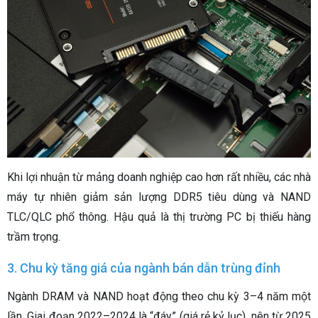
Khi lợi nhuận từ mảng doanh nghiệp cao hơn rất nhiều, các nhà
máy tự nhiên giảm sản lượng DDR5 tiêu dùng và NAND
TLC/QLC phổ thông. Hậu quả là thị trường PC bị thiếu hàng
trầm trọng.
3. Chu kỳ tăng giá của ngành bán dẫn trùng đỉnh
Ngành DRAM và NAND hoạt động theo chu kỳ 3–4 năm một
lần. Giai đoạn 2022–2024 là “đáy” (giá rẻ kỷ lục), nên từ 2025