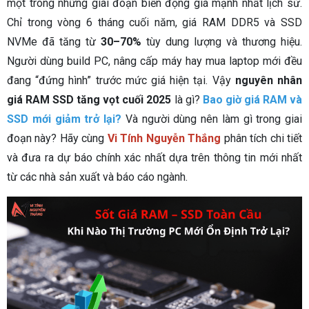
một trong những giai đoạn biến động giá mạnh nhất lịch sử.
Chỉ trong vòng 6 tháng cuối năm, giá RAM DDR5 và SSD
NVMe đã tăng từ
30–70%
tùy dung lượng và thương hiệu.
Người dùng build PC, nâng cấp máy hay mua laptop mới đều
đang “đứng hình” trước mức giá hiện tại. Vậy
nguyên nhân
giá RAM SSD tăng vọt cuối 2025
là gì?
Bao giờ giá RAM và
SSD mới giảm trở lại?
Và người dùng nên làm gì trong giai
đoạn này? Hãy cùng
Vi Tính Nguyễn Thắng
phân tích chi tiết
và đưa ra dự báo chính xác nhất dựa trên thông tin mới nhất
từ các nhà sản xuất và báo cáo ngành.