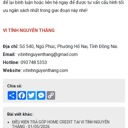
để lại bình luận hoặc liên hệ ngay để được tư vấn cấu hình tối
ưu ngân sách nhất trong giai đoạn này nhé!
VI TÍNH NGUYỄN THẮNG
Địa chỉ:
Số 540, Ngũ Phúc, Phường Hố Nai, Tỉnh Đồng Nai.
Email:
vitinhnguyenthang@gmail.com
Hotline:
093748.5353
Website:
vitinhnguyenthang.com
Chia sẻ:
Share
Facebook
Twitter
Messenger
Copy
Link
Bài viết khác:
ĐIỀU KIỆN TRẢ GÓP HOME CREDIT TẠI VI TÍNH NGUYỄN
THẮNG - 01/05/2026