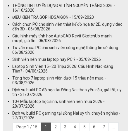
THÔNG TIN TUYỂN DỤNG VI TÍNH NGUYỄN THẮNG 2026 -
16/10/2020
ĐIỀU KIỆN TRẢ GÓP HDSAIGON - 15/09/2020
Cách chọn PC cho sinh viên thiết kế đồ họa từ 2D, dựng video
đến 3D - 06/08/2026
Cấu hình máy tính học AutoCAD Revit SketchUp mạnh,
mượt, giá ổn - 06/08/2026
Tư vấn mua PC cho sinh viên công nghệ thông tin sử dụng -
06/08/2026
Sinh viên nên mua laptop hay PC ? - 05/08/2026
Laptop Sinh Viên 15–20 Triệu 2026: Cấu Hình Nào Đáng
Tiền? - 04/08/2026
Tổng hợp 7 laptop sinh viên dưới 15 triệu nên mua -
03/08/2026
Dịch vụ build PC đồ họa tại Đồng Nai theo yêu cầu, giá tốt, uy
tín - 31/07/2026
10+ Mẫu laptop học sinh, sinh viên nên mua 2026 -
28/07/2026
Dịch vụ build PC gaming tại Đồng Nai uy tín, chuyên nghiệp -
27/07/2026
Page 1 / 15
1
2
3
4
5
6
7
...