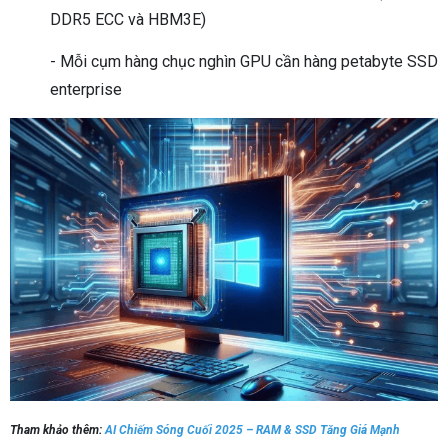
DDR5 ECC và HBM3E)
- Mỗi cụm hàng chục nghìn GPU cần hàng petabyte SSD
enterprise
Tham khảo thêm:
AI Chiếm Sóng Cuối 2025 – RAM & SSD Tăng Giá Mạnh