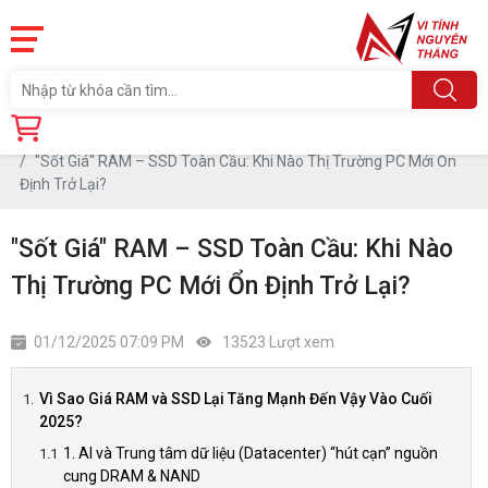
Trang chủ
Tin tức
"Sốt Giá" RAM – SSD Toàn Cầu: Khi Nào Thị Trường PC Mới Ổn
Định Trở Lại?
"Sốt Giá" RAM – SSD Toàn Cầu: Khi Nào
Thị Trường PC Mới Ổn Định Trở Lại?
01/12/2025 07:09 PM
13523 Lượt xem
Vì Sao Giá RAM và SSD Lại Tăng Mạnh Đến Vậy Vào Cuối
2025?
1. AI và Trung tâm dữ liệu (Datacenter) “hút cạn” nguồn
cung DRAM & NAND