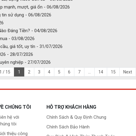
p mạnh, mượt, giá ổn - 06/08/2026
 tin sử dụng - 06/08/2026
26
 Nào Đáng Tiền? - 04/08/2026
 mua - 03/08/2026
ầu, giá tốt, uy tín - 31/07/2026
026 - 28/07/2026
chuyên nghiệp - 27/07/2026
1 / 15
1
2
3
4
5
6
7
...
14
15
Next
VỀ CHÚNG TÔI
HỖ TRỢ KHÁCH HÀNG
iên hệ với
Chính Sách & Quy Định Chung
húng tôi
Chính Sách Bảo Hành
iới thiệu công