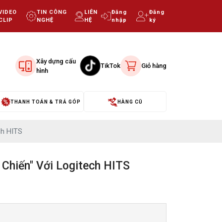
VIDEO
TIN CÔNG
LIÊN
Đăng
Đăng
CLIP
NGHỆ
HỆ
nhập
ký
Xây dựng cấu
TikTok
Giỏ hàng
hình
THANH TOÁN & TRẢ GÓP
HÀNG CŨ
ch HITS
Chiến" Với Logitech HITS