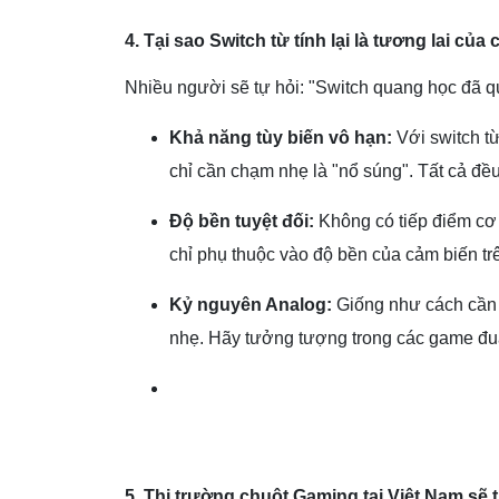
4. Tại sao Switch từ tính lại là tương lai củ
Nhiều người sẽ tự hỏi: "Switch quang học đã quá 
Khả năng tùy biến vô hạn:
Với switch từ
chỉ cần chạm nhẹ là "nổ súng". Tất cả đ
Độ bền tuyệt đối:
Không có tiếp điểm cơ h
chỉ phụ thuộc vào độ bền của cảm biến t
Kỷ nguyên Analog:
Giống như cách cần a
nhẹ. Hãy tưởng tượng trong các game đu
5. Thị trường chuột Gaming tại Việt Nam sẽ 