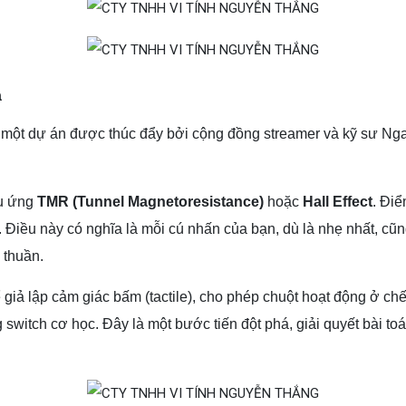
a
một dự án được thúc đẩy bởi cộng đồng streamer và kỹ sư Nga 
ệu ứng
TMR (Tunnel Magnetoresistance)
hoặc
Hall Effect
. Điể
. Điều này có nghĩa là mỗi cú nhấn của bạn, dù là nhẹ nhất, c
 thuần.
 giả lập cảm giác bấm (tactile), cho phép chuột hoạt động ở ch
witch cơ học. Đây là một bước tiến đột phá, giải quyết bài t