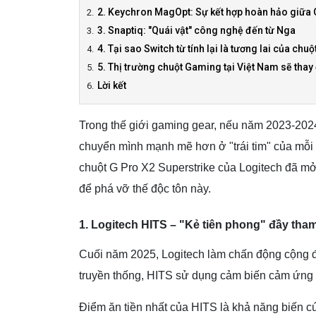
2. Keychron MagOpt: Sự kết hợp hoàn hảo giữa 
3. Snaptiq: "Quái vật" công nghệ đến từ Nga
4. Tại sao Switch từ tính lại là tương lai của ch
5. Thị trường chuột Gaming tại Việt Nam sẽ thay
Lời kết
Trong thế giới gaming gear, nếu năm 2023-2024
chuyển mình mạnh mẽ hơn ở "trái tim" của mỗi
chuột G Pro X2 Superstrike của Logitech đã mở 
để phá vỡ thế độc tôn này.
1. Logitech HITS – "Kẻ tiên phong" đầy th
Cuối năm 2025, Logitech làm chấn động cộng đồ
truyền thống, HITS sử dụng cảm biến cảm ứng (
Điểm ăn tiền nhất của HITS là khả năng biến cú 