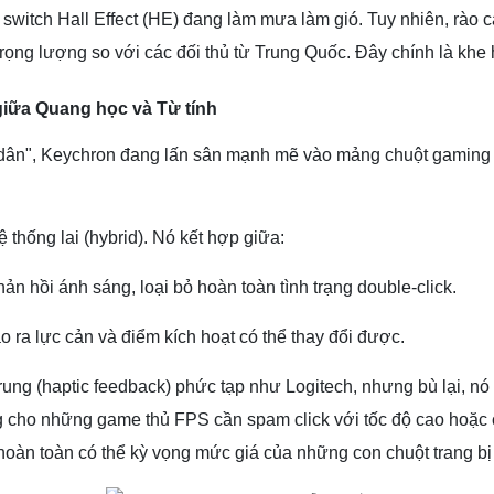
switch Hall Effect (HE) đang làm mưa làm gió. Tuy nhiên, rào c
ề trọng lượng so với các đối thủ từ Trung Quốc. Đây chính là kh
giữa Quang học và Từ tính
 dân", Keychron đang lấn sân mạnh mẽ vào mảng chuột gaming c
 thống lai (hybrid). Nó kết hợp giữa:
n hồi ánh sáng, loại bỏ hoàn toàn tình trạng double-click.
ra lực cản và điểm kích hoạt có thể thay đổi được.
ung (haptic feedback) phức tạp như Logitech, nhưng bù lại, n
g cho những game thủ FPS cần spam click với tốc độ cao hoặc cầ
hoàn toàn có thể kỳ vọng mức giá của những con chuột trang bị