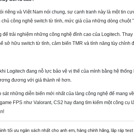
i riêng và Việt Nam nói chung, sự cạnh tranh này là một tin cự
 chủ công nghệ switch từ tính, mức giá của những dòng chuột 
ng để trải nghiệm những công nghệ đỉnh cao của Logitech. Thay
hể sở hữu switch từ tính, cảm biến TMR và tính năng tùy chỉnh đ
khi Logitech đang nỗ lực bảo vệ vị thế của mình bằng hệ thống H
ương đương với giá thành rẻ hơn.
heo sát những diễn biến mới nhất của làng công nghệ để mang 
 game FPS như Valorant, CS2 hay đang tìm kiếm một công cụ làm
n!
ình tối ưu ngân sách nhất cho anh em, hàng chính hãng, lắp ráp test