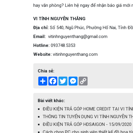
hay văn phòng? Liên hệ ngay để nhận báo giá mới n
VI TÍNH NGUYỄN THẮNG
Địa chỉ:
Số 540, Ngũ Phúc, Phường Hố Nai, Tỉnh Đồ
Email:
vitinhnguyenthang@gmail.com
Hotline:
093748.5353
Website:
vitinhnguyenthang.com
Chia sẻ:
Share
Facebook
Twitter
Messenger
Copy
Link
Bài viết khác:
ĐIỀU KIỆN TRẢ GÓP HOME CREDIT TẠI VI TÍ
THÔNG TIN TUYỂN DỤNG VI TÍNH NGUYỄN TH
ĐIỀU KIỆN TRẢ GÓP HDSAIGON - 15/09/2020
Cách chọn PC cho sinh viên thiết kế đồ họa t