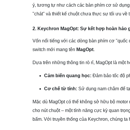
ý, tương tự như cách các bàn phím cơ sử dụng 
"chát" và thiết kế chuột chưa thực sự tối ưu v
2. Keychron MagOpt: Sự kết hợp hoàn hảo 
Vốn nổi tiếng với các dòng bàn phím cơ "quốc
switch mới mang tên
MagOpt
.
Dựa trên những thông tin rò rỉ, MagOpt là một hệ
Cảm biến quang học:
Đảm bảo tốc độ phả
Cơ chế từ tính:
Sử dụng nam châm để tạo 
Mặc dù MagOpt có thể không sở hữu bộ motor r
cho nút chuột – một tính năng cực kỳ quan trọn
bấm. Với truyền thống của Keychron, chúng ta 