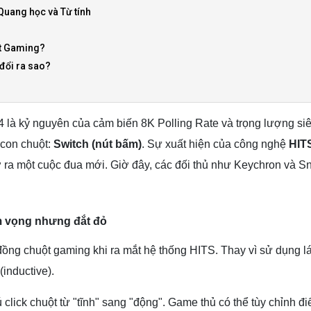
Quang học và Từ tính
uột Gaming?
 đổi ra sao?
 là kỷ nguyên của cảm biến 8K Polling Rate và trọng lượng si
 con chuột:
Switch (nút bấm)
. Sự xuất hiện của công nghệ
HITS
ra một cuộc đua mới. Giờ đây, các đối thủ như Keychron và Sna
am vọng nhưng đắt đỏ
ng chuột gaming khi ra mắt hệ thống HITS. Thay vì sử dụng lá 
inductive).
click chuột từ "tĩnh" sang "động". Game thủ có thể tùy chỉnh đ