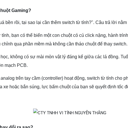
a chuột Gaming?
bền rồi, tại sao lại cần thêm switch từ tính?". Câu trả lời nằm 
 tính, bạn có thể biến một con chuột có cú click nặng, hành trìn
ều chỉnh qua phần mềm mà không cần tháo chuột để thay switch.
ọc, không có sự mài mòn vật lý đáng kể giữa các lá đồng. Tuổi t
rên mạch PCB.
nalog trên tay cầm (controller) hoạt động, switch từ tính cho
a xe hoặc bắn súng, lực bấm chuột của bạn sẽ quyết định tốc
thay đổi ra sao?