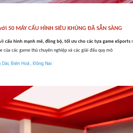
với 50 MÁY CẤU HÌNH SIÊU KHỦNG ĐÃ SẴN SÀNG
 về
cấu hình mạnh mẽ, đồng bộ, tối ưu cho các tựa game eSports
m
he của các game thủ chuyên nghiệp và các giải đấu quy mô
 Dài, Biên Hoà , Đồng Nai