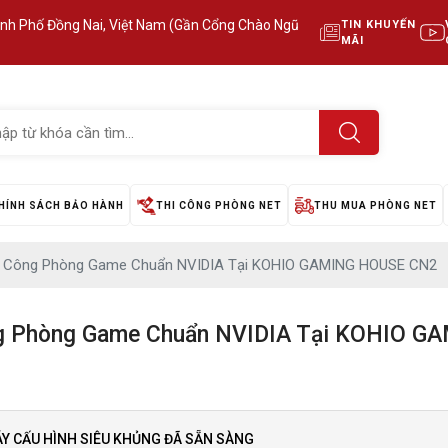
ành Phố Đồng Nai, Việt Nam (Gần Cổng Chào Ngũ
TIN KHUYẾN
MÃI
HÍNH SÁCH BẢO HÀNH
THI CÔNG PHÒNG NET
THU MUA PHÒNG NET
hi Công Phòng Game Chuẩn NVIDIA Tại KOHIO GAMING HOUSE CN2
ông Phòng Game Chuẩn NVIDIA Tại KOHIO 
ÁY CẤU HÌNH SIÊU KHỦNG ĐÃ SẴN SÀNG