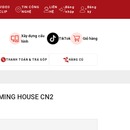
VIDEO
TIN CÔNG
LIÊN
Đăng
Đăng
CLIP
NGHỆ
HỆ
nhập
ký
Xây dựng cấu
TikTok
Giỏ hàng
hình
THANH TOÁN & TRẢ GÓP
HÀNG CŨ
GAMING HOUSE CN2