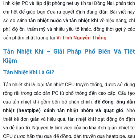
linh kiện PC và lắp đặt phòng net uy tín tại Đồng Nai, phân tích
chi tiết để giúp bạn đưa ra quyết định đúng đắn. Bài viết này
sẽ so sánh
tản nhiệt nước
và
tản nhiệt khí
về hiệu năng, chi
phí, độ ồn, thẩm mỹ và nhiều yếu tố khác, đồng thời gợi ý các
sản phẩm chất lượng tại
Vi Tính Nguyễn Thắng
.
Tản Nhiệt Khí – Giải Pháp Phổ Biến Và Tiết
Kiệm
Tản Nhiệt Khí Là Gì?
Tản nhiệt khí là loại tản nhiệt CPU truyền thống, được sử dụng
rộng rãi trong các dàn PC từ phổ thông đến cao cấp. Cấu tạo
của tản nhiệt khí gồm bốn bộ phận chính:
đế đồng
,
ống dẫn
nhiệt (heatpipe)
,
cánh tản nhiệt nhôm và quạt gió
. Nhờ
thiết kế đơn giản và hiệu quả, tản nhiệt khí hoạt động ổn định
và dễ bảo trì. Nguyên lý làm việc của nó khá đơn giản: nhiệt từ
CPU được hấp thụ qua đế đồng, dẫn truyền qua heatpipe, sau