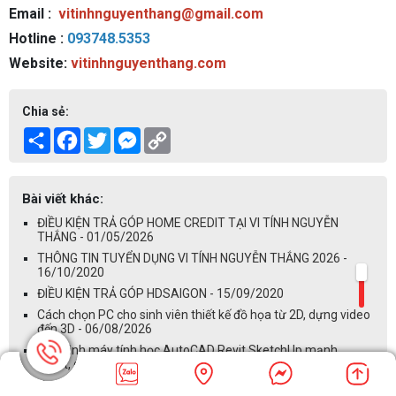
Email :
vitinhnguyenthang@gmail.com
Hotline :
093748.5353
Website:
vitinhnguyenthang.com
Chia sẻ:
Share
Facebook
Twitter
Messenger
Copy
Link
Bài viết khác:
ĐIỀU KIỆN TRẢ GÓP HOME CREDIT TẠI VI TÍNH NGUYỄN
THẮNG - 01/05/2026
THÔNG TIN TUYỂN DỤNG VI TÍNH NGUYỄN THẮNG 2026 -
16/10/2020
ĐIỀU KIỆN TRẢ GÓP HDSAIGON - 15/09/2020
Cách chọn PC cho sinh viên thiết kế đồ họa từ 2D, dựng video
đến 3D - 06/08/2026
Cấu hình máy tính học AutoCAD Revit SketchUp mạnh,
mượt, giá ổn - 06/08/2026
Tư vấn mua PC cho sinh viên công nghệ thông tin sử dụng -