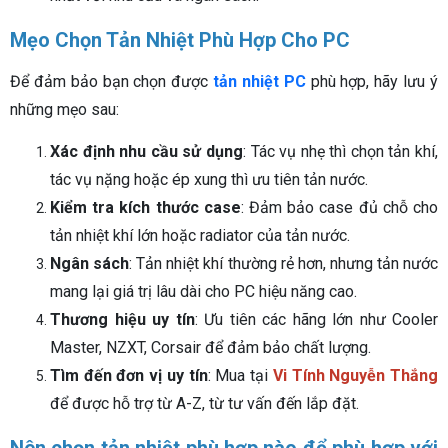
Mẹo Chọn Tản Nhiệt Phù Hợp Cho PC
Để đảm bảo bạn chọn được
tản nhiệt PC
phù hợp, hãy lưu ý
những mẹo sau:
Xác định nhu cầu sử dụng
: Tác vụ nhẹ thì chọn tản khí,
tác vụ nặng hoặc ép xung thì ưu tiên tản nước.
Kiểm tra kích thước case
: Đảm bảo case đủ chỗ cho
tản nhiệt khí lớn hoặc radiator của tản nước.
Ngân sách
: Tản nhiệt khí thường rẻ hơn, nhưng tản nước
mang lại giá trị lâu dài cho PC hiệu năng cao.
Thương hiệu uy tín
: Ưu tiên các hãng lớn như Cooler
Master, NZXT, Corsair để đảm bảo chất lượng.
Tìm đến đơn vị uy tín
: Mua tại
Vi Tính Nguyễn Thắng
để được hỗ trợ từ A-Z, từ tư vấn đến lắp đặt.
Nên chọn tản nhiệt phù hợp nào để phù hợp với