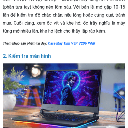
(phần tựa tay) không nên lõm sâu. Với bản lề, mở gập 10-15
lần để kiểm tra độ chắc chắn; nếu lỏng hoặc cứng quá, tránh
mua. Cuối cùng, xem ốc vít và khe hở: ốc trầy nghĩa là máy
từng mở nhiều lần, khe hở lệch cho thấy lắp ráp kém.
Tham khảo sản phẩm tại đây:
Case Máy Tính VSP V206 PiNK
2. Kiểm tra màn hình