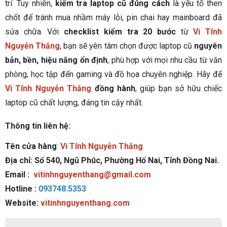
trí. Tuy nhiên,
kiểm tra laptop cũ đúng cách
là yếu tố then
chốt để tránh mua nhầm máy lỗi, pin chai hay mainboard đã
sửa chữa. Với
checklist kiểm tra 20 bước
từ
Vi Tính
Nguyễn Thắng
, bạn sẽ yên tâm chọn được laptop cũ
nguyên
bản, bền, hiệu năng ổn định
, phù hợp với mọi nhu cầu từ văn
phòng, học tập đến gaming và đồ họa chuyên nghiệp. Hãy để
Vi Tính Nguyễn Thắng
đồng hành
, giúp bạn sở hữu chiếc
laptop cũ chất lượng, đáng tin cậy nhất.
Thông tin liên hệ:
Tên cửa hàng
:
Vi Tính Nguyễn Thắng
Địa chỉ: Số 540, Ngũ Phúc, Phường Hố Nai, Tỉnh Đồng Nai.
Email :
vitinhnguyenthang@gmail.com
Hotline :
093748.5353
Website:
vitinhnguyenthang.com