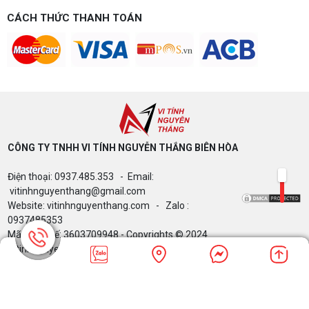
CÁCH THỨC THANH TOÁN
CÔNG TY TNHH VI TÍNH NGUYỄN THẮNG BIÊN HÒA​
Điện thoại: 0937.485.353 - Email:
vitinhnguyenthang@gmail.com
Website: vitinhnguyenthang.com - Zalo :
0937485353
Mã Số Thuế: 3603709948 - Copyrights © 2024
Vitinhnguyenthang.com. All Rights Reserved