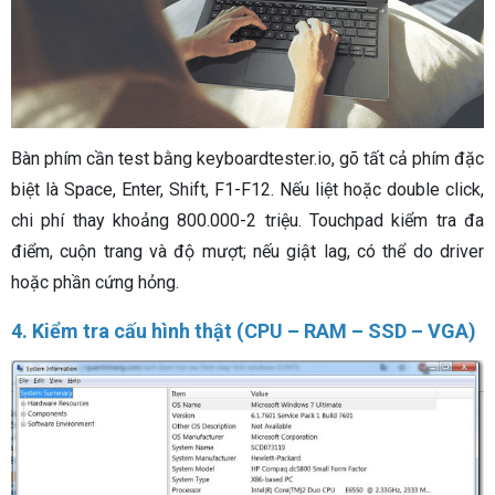
Bàn phím cần test bằng keyboardtester.io, gõ tất cả phím đặc
biệt là Space, Enter, Shift, F1-F12. Nếu liệt hoặc double click,
chi phí thay khoảng 800.000-2 triệu. Touchpad kiểm tra đa
điểm, cuộn trang và độ mượt; nếu giật lag, có thể do driver
hoặc phần cứng hỏng.
4. Kiểm tra cấu hình thật (CPU – RAM – SSD – VGA)