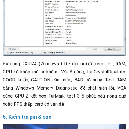
Sử dụng DXDIAG (Windows + R > dxdiag) để xem CPU, RAM,
GPU có khớp mô tả không. Với ổ cứng, tải CrystalDiskInfo:
GOOD là ổn, CAUTION cân nhắc, BAD bỏ ngay. Test RAM
bằng Windows Memory Diagnostic để phát hiện lỗi. VGA
dùng GPU-Z kết hợp FurMark test 3-5 phút; nếu nóng quá
hoặc FPS thấp, card có vấn đề.
5. Kiểm tra pin & sạc