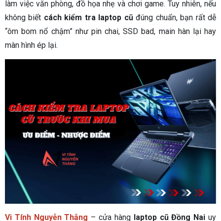
làm việc văn phòng, đồ họa nhẹ và chơi game. Tuy nhiên, nếu
không biết
cách kiểm tra laptop cũ
đúng chuẩn, bạn rất dễ
“ôm bom nổ chậm” như pin chai, SSD bad, main hàn lại hay
màn hình ép lại.
Vi Tính Nguyễn Thắng
– cửa hàng
laptop cũ Đồng Nai
uy