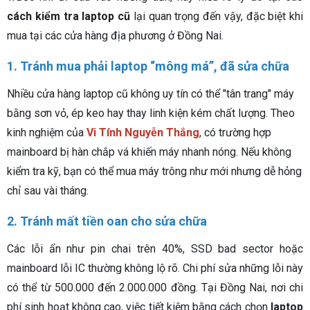
cách kiểm tra laptop cũ
lại quan trọng đến vậy, đặc biệt khi
mua tại các cửa hàng địa phương ở Đồng Nai.
1. Tránh mua phải laptop “mông má”, đã sửa chữa
Nhiều cửa hàng laptop cũ không uy tín có thể "tân trang" máy
bằng sơn vỏ, ép keo hay thay linh kiện kém chất lượng. Theo
kinh nghiệm của
Vi Tính Nguyễn Thắng
, có trường hợp
mainboard bị hàn chắp vá khiến máy nhanh nóng. Nếu không
kiểm tra kỹ, bạn có thể mua máy trông như mới nhưng dễ hỏng
chỉ sau vài tháng.
2. Tránh mất tiền oan cho sửa chữa
Các lỗi ẩn như pin chai trên 40%, SSD bad sector hoặc
mainboard lỗi IC thường không lộ rõ. Chi phí sửa những lỗi này
có thể từ 500.000 đến 2.000.000 đồng. Tại Đồng Nai, nơi chi
phí sinh hoạt không cao, việc tiết kiệm bằng cách chọn
laptop