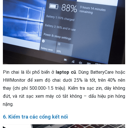
Pin chai là lỗi phổ biến ở
laptop cũ
. Dùng BatteryCare hoặc
HWMonitor để xem độ chai: dưới 25% là tốt, trên 40% nên
thay (chi phí 500.000-1.5 triệu). Kiểm tra sạc zin, dây không
đứt, và rút sạc xem máy có tắt không – dấu hiệu pin hỏng
nặng.
6. Kiểm tra các cổng kết nối