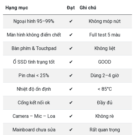
Hạng mục
Đạt
Ghi chú
Ngoại hình 95–99%
✔
Không móp nứt
Màn hình không điểm chết
✔
Full test 5 màu
Bàn phím & Touchpad
✔
Không liệt
Ổ SSD tình trạng tốt
✔
GOOD
Pin chai < 25%
✔
Dùng 2–4 giờ
Nhiệt độ ổn định
✔
< 85°C
Cổng kết nối ok
✔
Đầy đủ
Camera – Mic – Loa
✔
Không rè
Mainboard chưa sửa
✔
Rất quan trọng