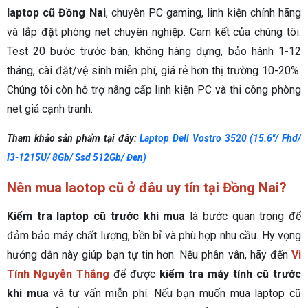
laptop cũ Đồng Nai
, chuyên PC gaming, linh kiện chính hãng
và lắp đặt phòng net chuyên nghiệp.
Cam kết của chúng tôi:
Test 20 bước trước bán, không hàng dựng, bảo hành 1-12
tháng, cài đặt/vệ sinh miễn phí, giá rẻ hơn thị trường 10-20%.
Chúng tôi còn hỗ trợ nâng cấp linh kiện PC và thi công phòng
net giá cạnh tranh.
Tham khảo sản phẩm tại đây:
Laptop Dell Vostro 3520 (15.6''/ Fhd/
I3-1215U/ 8Gb/ Ssd 512Gb/ Đen)
Nên mua laotop cũ ở đâu uy tín tại Đồng Nai?
Kiểm tra laptop cũ trước khi mua
là bước quan trọng để
đảm bảo máy chất lượng, bền bỉ và phù hợp nhu cầu. Hy vọng
hướng dẫn này giúp bạn tự tin hơn. Nếu phân vân, hãy đến
Vi
Tính Nguyễn Thắng
để được
kiểm tra máy tính cũ trước
khi mua
và tư vấn miễn phí. Nếu bạn muốn mua laptop cũ