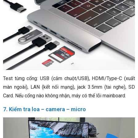
Test từng cổng: USB (cắm chuột/USB), HDMI/Type-C (xuất
màn ngoài), LAN (kết nối mạng), jack 3.5mm (tai nghe), SD
Card. Nếu cổng nào không nhận, máy có thể lỗi mainboard.
7. Kiểm tra loa – camera – micro