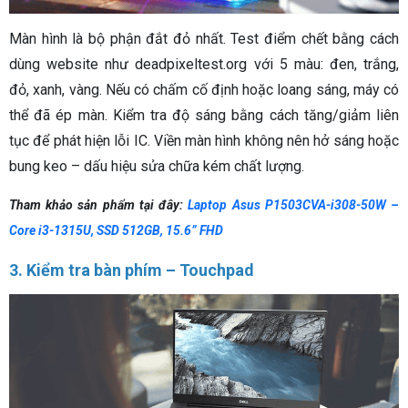
Màn hình là bộ phận đắt đỏ nhất. Test điểm chết bằng cách
dùng website như deadpixeltest.org với 5 màu: đen, trắng,
đỏ, xanh, vàng. Nếu có chấm cố định hoặc loang sáng, máy có
thể đã ép màn. Kiểm tra độ sáng bằng cách tăng/giảm liên
tục để phát hiện lỗi IC. Viền màn hình không nên hở sáng hoặc
bung keo – dấu hiệu sửa chữa kém chất lượng.
Tham khảo sản phẩm tại đây:
Laptop Asus P1503CVA-i308-50W –
Core i3-1315U, SSD 512GB, 15.6” FHD
3. Kiểm tra bàn phím – Touchpad