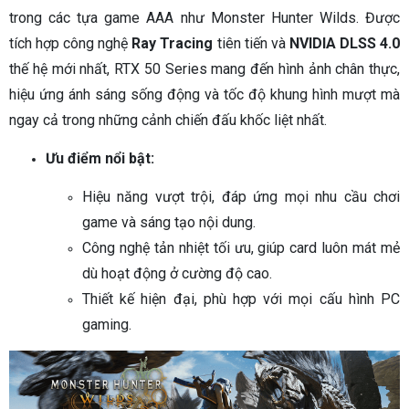
trong các tựa game AAA như Monster Hunter Wilds. Được
tích hợp công nghệ
Ray Tracing
tiên tiến và
NVIDIA DLSS 4.0
thế hệ mới nhất, RTX 50 Series mang đến hình ảnh chân thực,
hiệu ứng ánh sáng sống động và tốc độ khung hình mượt mà
ngay cả trong những cảnh chiến đấu khốc liệt nhất.
Ưu điểm nổi bật:
Hiệu năng vượt trội, đáp ứng mọi nhu cầu chơi
game và sáng tạo nội dung.
Công nghệ tản nhiệt tối ưu, giúp card luôn mát mẻ
dù hoạt động ở cường độ cao.
Thiết kế hiện đại, phù hợp với mọi cấu hình PC
gaming.