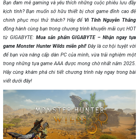
Bạn đam mê gaming và yêu thích những cuộc phiêu lưu đầy
kịch tính? Bạn muốn sở hữu thiết bị chơi game đỉnh cao để
chinh phục mọi thử thách? Hãy để
Vi Tính Nguyễn Thắng
đồng hành cùng bạn trong chương trình khuyến mãi cực HOT
từ GIGABYTE:
Mua sản phẩm GIGABYTE – Nhận ngay tựa
game Monster Hunter Wilds miễn phí!
Đây là cơ hội tuyệt vời
để bạn vừa nâng cấp dàn PC của mình, vừa trải nghiệm một
trong những tựa game AAA được mong chờ nhất năm 2025.
Hãy cùng khám phá chi tiết chương trình này ngay trong bài
viết dưới đây!