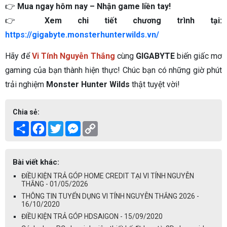
👉
Mua ngay hôm nay – Nhận game liền tay!
👉
Xem chi tiết chương trình tại:
https://gigabyte.monsterhunterwilds.vn/
Hãy để
Vi Tính Nguyễn Thắng
cùng
GIGABYTE
biến giấc mơ
gaming của bạn thành hiện thực! Chúc bạn có những giờ phút
trải nghiệm
Monster Hunter Wilds
thật tuyệt vời!
Chia sẻ:
Share
Facebook
Twitter
Messenger
Copy
Link
Bài viết khác:
ĐIỀU KIỆN TRẢ GÓP HOME CREDIT TẠI VI TÍNH NGUYỄN
THẮNG - 01/05/2026
THÔNG TIN TUYỂN DỤNG VI TÍNH NGUYỄN THẮNG 2026 -
16/10/2020
ĐIỀU KIỆN TRẢ GÓP HDSAIGON - 15/09/2020