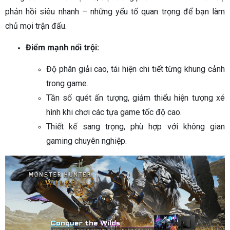
phản hồi siêu nhanh – những yếu tố quan trọng để bạn làm
chủ mọi trận đấu.
Điểm mạnh nổi trội:
Độ phân giải cao, tái hiện chi tiết từng khung cảnh
trong game.
Tần số quét ấn tượng, giảm thiểu hiện tượng xé
hình khi chơi các tựa game tốc độ cao.
Thiết kế sang trọng, phù hợp với không gian
gaming chuyên nghiệp.