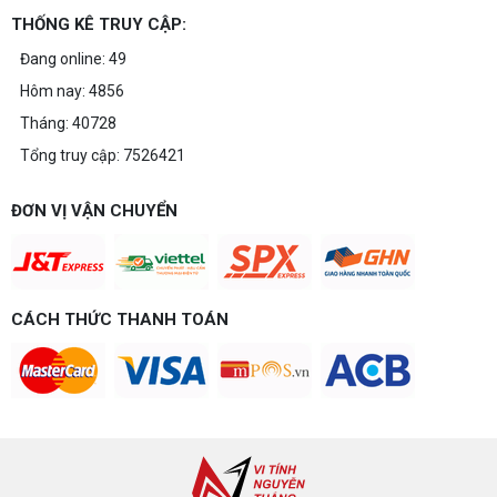
THỐNG KÊ TRUY CẬP:
Đang online: 49
Hôm nay: 4856
Tháng: 40728
Tổng truy cập: 7526421
ĐƠN VỊ VẬN CHUYỂN
CÁCH THỨC THANH TOÁN