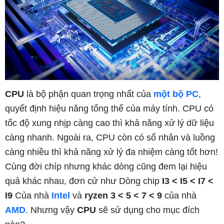
CPU
là bộ phận quan trọng nhất của
một bộ PC
,
quyết định hiệu năng tổng thể của máy tính. CPU có
tốc độ xung nhịp càng cao thì khả năng xử lý dữ liệu
càng nhanh. Ngoài ra, CPU còn có số nhân và luồng
càng nhiều thì khả năng xử lý đa nhiệm càng tốt hơn!
Cùng đời chíp nhưng khác dòng cũng đem lại hiệu
quả khác nhau, đơn cử như Dòng chip
I3 < I5 < I7 <
I9
Của nhà
Intel
và
ryzen 3 < 5 < 7 < 9
của nhà
AMD
. Nhưng vậy
CPU
sẽ sử dụng cho mục đích