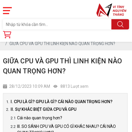
Trang chủ
Tin tức
GIỮA CPU VÀ GPU THÌ LINH KIỆN NÀO QUAN TRỌNG HƠN?
GIỮA CPU VÀ GPU THÌ LINH KIỆN NÀO
QUAN TRỌNG HƠN?
28/12/2023 10:09 AM
8813 Lượt xem
I. CPU LÀ GÌ? GPU LÀ GÌ? CÁI NÀO QUAN TRỌNG HƠN?
II. SỰ KHÁC BIỆT GIỮA CPU VÀ GPU
Cái nào quan trọng hơn?
III. SO SÁNH CPU VÀ GPU CÓ GÌ KHÁC NHAU? CÁI NÀO