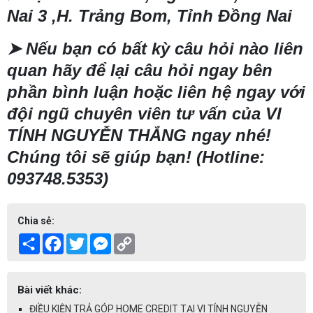
Nai 3 ,H. Trảng Bom, Tỉnh Đồng Nai
➤
Nếu bạn có bất kỳ câu hỏi nào liên
quan hãy để lại câu hỏi ngay bên
phần bình luận hoặc liên hệ ngay với
đội ngũ chuyên viên tư vấn của VI
TÍNH NGUYỄN THẮNG ngay nhé!
Chúng tôi sẽ giúp bạn! (Hotline:
093748.5353)
Chia sẻ:
Share
Facebook
Twitter
Messenger
Copy
Link
Bài viết khác:
ĐIỀU KIỆN TRẢ GÓP HOME CREDIT TẠI VI TÍNH NGUYỄN